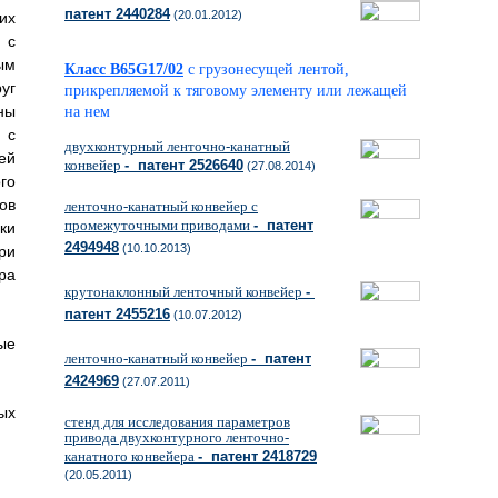
патент 2440284
(20.01.2012)
их
 с
ым
Класс B65G17/02
с грузонесущей лентой,
уг
прикрепляемой к тяговому элементу или лежащей
ны
на нем
 с
двухконтурный ленточно-канатный
ей
конвейер
- патент 2526640
(27.08.2014)
го
ов
ленточно-канатный конвейер с
промежуточными приводами
- патент
ки
2494948
(10.10.2013)
ри
ра
крутонаклонный ленточный конвейер
-
патент 2455216
(10.07.2012)
ые
ленточно-канатный конвейер
- патент
2424969
(27.07.2011)
ых
стенд для исследования параметров
привода двухконтурного ленточно-
канатного конвейера
- патент 2418729
(20.05.2011)