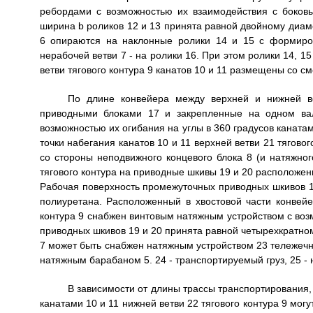
ребордами с возможностью их взаимодействия с боков
ширина b роликов 12 и 13 принята равной двойному диамет
6 опираются на наклонные ролики 14 и 15 с формиро
нерабочей ветви 7 - на ролики 16. При этом ролики 14, 1
ветви тягового контура 9 канатов 10 и 11 размещены со с
По длине конвейера между верхней и нижней в
приводными блоками 17 и закрепленные на одном ва
возможностью их огибания на углы в 360 градусов канатам
точки набегания канатов 10 и 11 верхней ветви 21 тягов
со стороны неподвижного концевого блока 8 (и натяжног
тягового контура на приводные шкивы 19 и 20 расположе
Рабочая поверхность промежуточных приводных шкивов 1
полиуретана. Расположенный в хвостовой части конвейе
контура 9 снабжен винтовым натяжным устройством с во
приводных шкивов 19 и 20 принята равной четырехкратному
7 может быть снабжен натяжным устройством 23 тележечно
натяжным барабаном 5. 24 - транспортируемый груз, 25 -
В зависимости от длины трассы транспортирования
канатами 10 и 11 нижней ветви 22 тягового контура 9 мог