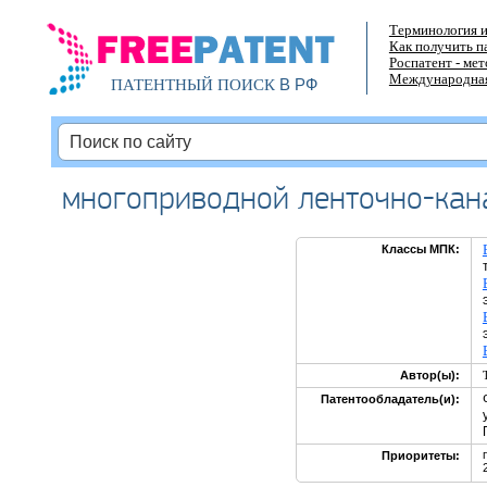
Терминология и
Как получить п
Роспатент - ме
Международная
В РФ
ПАТЕНТНЫЙ ПОИСК
многоприводной ленточно-кан
Классы МПК:
Автор(ы):
Патентообладатель(и):
Приоритеты: