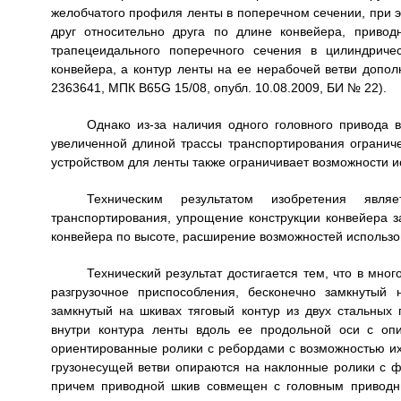
желобчатого профиля ленты в поперечном сечении, при 
друг относительно друга по длине конвейера, приво
трапецеидального поперечного сечения в цилиндриче
конвейера, а контур ленты на ее нерабочей ветви допо
2363641, МПК B65G 15/08, опубл. 10.08.2009, БИ № 22).
Однако из-за наличия одного головного привода в
увеличенной длиной трассы транспортирования ограни
устройством для ленты также ограничивает возможности и
Техническим результатом изобретения явля
транспортирования, упрощение конструкции конвейера з
конвейера по высоте, расширение возможностей использо
Технический результат достигается тем, что в мн
разгрузочное приспособления, бесконечно замкнутый
замкнутый на шкивах тяговый контур из двух стальных
внутри контура ленты вдоль ее продольной оси с оп
ориентированные ролики с ребордами с возможностью их
грузонесущей ветви опираются на наклонные ролики с 
причем приводной шкив совмещен с головным приводн