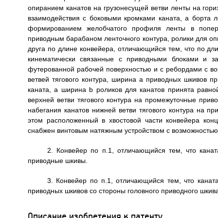
опиранием канатов на грузонесущей ветви ленты на гор
взаимодействия с боковыми кромками каната, а борта 
формированием желобчатого профиля ленты в попер
приводным барабаном ленточного контура, ролики для о
друга по длине конвейера, отличающийся тем, что по д
кинематически связанные с приводными блоками и з
футерованной рабочей поверхностью и с ребордами с во
ветвей тягового контура, ширина а приводных шкивов п
каната, а ширина b роликов для канатов принята равно
верхней ветви тягового контура на промежуточные прив
набегания канатов нижней ветви тягового контура на п
этом расположенный в хвостовой части конвейера конц
снабжен винтовым натяжным устройством с возможностью
2. Конвейер по п.1, отличающийся тем, что кана
приводные шкивы.
3. Конвейер по п.1, отличающийся тем, что канат
приводных шкивов со стороны головного приводного шкива
Описание изобретения к патенту