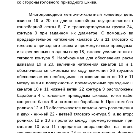
со стороны головного приводного шкива.
Многоприводной ленточно-канатный конвейер дей
шкивов 19 и 20 по длине конвейера осуществляется в
конвейерной ленты 6, 7 с транспортируемым грузом 24,
контура 9 при заданном их диаметре. С помощью вин
предварительное натяжение канатов 10 и 11 тягового
головного приводного шкива и промежуточных приводных 
и закрепленных на одном валу 18, тяговое усилие от них
тягового контура 9. Необходимая для обеспечения расч
шкивами 19 и 20, величина натяжения канатов 10 и 1
обеспечивается смежным по ходу движения 26 грузон
обеспечивается необходимое натяжение канатов 10 и 11 
между ними и поверхностью промежуточных приводных шкив
канатов 10 и 11 нижней ветви 22 контура 9 расположен
барабана 4 с головным приводным шкивом, точки набе
концевого блока 8 и натяжного барабана 5. При этом б
роликов 12 и 13 обеспечивается возможность размещения в
и двух - нижней 22 - ветвей тягового контура 9, а во вт
роликах 12 и 13 в пролетах между промежуточными при
канатов 10 или 11 передается опирающейся на тягов
транспортируемым грузом 24 за счет сил трения, формир