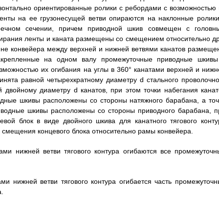
изонтально ориентированные ролики с ребордами с возможностью 
ленты на ее грузонесущей ветви опираются на наклонные ролики
ечном сечении, причем приводной шкив совмещен с головн
пирания ленты и каната размещены со смещением относительно др
лине конвейера между верхней и нижней ветвями канатов размеще
акрепленные на одном валу промежуточные приводные шкивы
зможностью их огибания на углы в 360° канатами верхней и нижн
ринята равной четырехкратному диаметру d стального проволочно
й двойному диаметру d канатов, при этом точки набегания канат
одные шкивы расположены со стороны натяжного барабана, а точ
риводные шкивы расположены со стороны приводного барабана, п
евой блок в виде двойного шкива для канатного тягового конту
 смещения концевого блока относительно рамы конвейера.
тами нижней ветви тягового контура огибаются все промежуточн
ами нижней ветви тягового контура огибается часть промежуточн
.