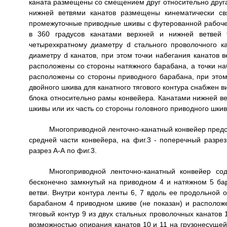
каната размещены со смещением друг относительно друга
нижней ветвями канатов размещены кинематически с
промежуточные приводные шкивы с футерованной рабочей
в 360 градусов канатами верхней и нижней ветвей 
четырехкратному диаметру d стального проволочного к
диаметру d канатов, при этом точки набегания канатов 
расположены со стороны натяжного барабана, а точки на
расположены со стороны приводного барабана, при этом
двойного шкива для канатного тягового контура снабжен
блока относительно рамы конвейера. Канатами нижней ве
шкивы или их часть со стороны головного приводного шкив
Многоприводной ленточно-канатный конвейер предст
средней части конвейера, на фиг.3 - поперечный разрез
разрез А-А по фиг.3.
Многоприводной ленточно-канатный конвейер сод
бесконечно замкнутый на приводном 4 и натяжном 5 ба
ветви. Внутри контура ленты 6, 7 вдоль ее продольно
барабаном 4 приводном шкиве (не показан) и располож
тяговый контур 9 из двух стальных проволочных канатов 
возможностью опирания канатов 10 и 11 на грузонесущей