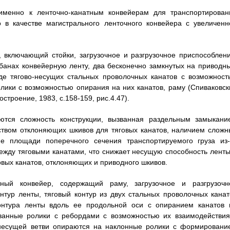
 именно к ленточно-канатным конвейерам для транспортирован
о в качестве магистрального ленточного конвейера с увеличенн
 включающий стойки, загрузочное и разгрузочное приспособлени
банах конвейерную ленту, два бесконечно замкнутых на приводны
де тягово-несущих стальных проволочных канатов с возможност
лики с возможностью опирания на них канатов, раму (Спиваковск
троение, 1983, с.158-159, рис.4.47).
яются сложность конструкции, вызванная раздельным замыкани
еством отклоняющих шкивов для тяговых канатов, наличием сложн
ие площади поперечного сечения транспортируемого груза из-
ежду тяговыми канатами, что снижает несущую способность ленты
вых канатов, отклоняющих и приводного шкивов.
тный конвейер, содержащий раму, загрузочное и разгрузочн
нтур ленты, тяговый контур из двух стальных проволочных канат
контура ленты вдоль ее продольной оси с опиранием канатов 
ованные ролики с ребордами с возможностью их взаимодействия
онесущей ветви опираются на наклонные ролики с формировани