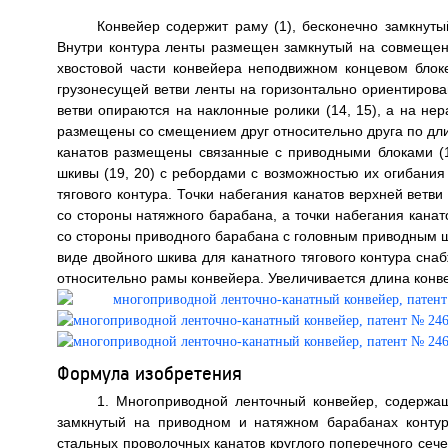
Конвейер содержит раму (1), бесконечно замкнуты
Внутри контура ленты размещен замкнутый на совмеще
хвостовой части конвейера неподвижном концевом блоке 
грузонесущей ветви ленты на горизонтально ориентирова
ветви опираются на наклонные ролики (14, 15), а на нер
размещены со смещением друг относительно друга по дли
канатов размещены связанные с приводными блоками (
шкивы (19, 20) с ребордами с возможностью их огибания 
тягового контура. Точки набегания канатов верхней вет
со стороны натяжного барабана, а точки набегания кана
со стороны приводного барабана с головным приводным ш
виде двойного шкива для канатного тягового контура сн
относительно рамы конвейера. Увеличивается длина конвей
Формула изобретения
1. Многоприводной ленточный конвейер, содержащ
замкнутый на приводном и натяжном барабанах контур
стальных проволочных канатов круглого поперечного сеч