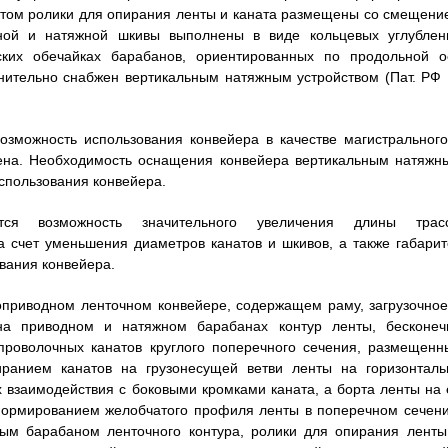
этом ролики для опирания ленты и каната размещены со смещени
дной и натяжной шкивы выполнены в виде кольцевых углублен
ских обечайках барабанов, ориентированных по продольной о
лнительно снабжен вертикальным натяжным устройством (Пат. РФ
озможность использования конвейера в качестве магистрального
чена. Необходимость оснащения конвейера вертикальным натяжн
спользования конвейера.
ется возможность значительного увеличения длины трас
а счет уменьшения диаметров канатов и шкивов, а также габарит
вания конвейера.
огоприводном ленточном конвейере, содержащем раму, загрузочное
 на приводном и натяжном барабанах контур ленты, бесконеч
 проволочных канатов круглого поперечного сечения, размещенн
иранием канатов на грузонесущей ветви ленты на горизонталь
 взаимодействия с боковыми кромками каната, а борта ленты на 
формированием желобчатого профиля ленты в поперечном сечени
ым барабаном ленточного контура, ролики для опирания ленты