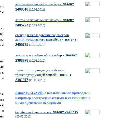
ленточно-канатный конвейер
- патент
ия
2408518
(10.01.2011)
ой
ленточно-канатный конвейер
- патент
2405727
(10.12.2010)
я,
х,
стенд для исследования параметров
ью
ленточно-канатного конвейера
- патент
ий
2405725
(10.12.2010)
ленточно-скребковый конвейер
- патент
2388678
ем
(10.05.2010)
ых
транспортирующее устройство с
за
транспортирующей лентой
- патент
 и
2381977
(20.02.2010)
Класс B65G23/08
с независимыми приводами,
ое
например электродвигателями и связанными с
ов
ними зубчатыми передачами
на
 с
барабанный двигатель
- патент 2442735
ем
(20.02.2012)