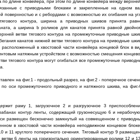
 по длине конвейера, при этом по длине конвейера между верхней
вязанные с приводными блоками и закрепленные на одном ва
 поверхностью и с ребордами с возможностью их огибания на уг
тягового контура, ширина а приводных шкивов принята равн
аната, а ширина b роликов для канатов принята равной двойно
верхней ветви тягового контура на промежуточные приводные шки
бегания канатов нижней ветви тягового контура на приводные шки
 расположенный в хвостовой части конвейера концевой блок в ви
 винтовым натяжным устройством с возможностью смещения концево
тви тягового контура могут огибаться все промежуточные приводн
а.
авлен на фиг.1 - продольный разрез, на фиг.2 - поперечное сечен
 по оси промежуточного приводного и натяжного шкива, на фиг.4
ержит раму 1, загрузочное 2 и разгрузочное 3 приспособлени
рабанах контур ленты, содержащий грузонесущую 6 и нерабочую
й оси размещен бесконечно замкнутый на совмещенном с приводн
енном в хвостовой части конвейера неподвижном концевом блоке
10 и 11 круглого поперечного сечения. Тяговый контур 9 размещен
 ветви 6 ленты на горизонтально ориентированные ролики 12 и 13