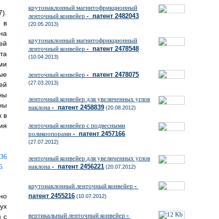
крутонаклонный магнитофрикционный
).
ленточный конвейер
- патент 2482043
 в
(20.05.2013)
на
крутонаклонный магнитофрикционный
ей
ленточный конвейер
- патент 2478548
та
(10.04.2013)
ми
ые
ленточный конвейер
- патент 2478075
(27.03.2013)
ей
ны
ленточный конвейер для увеличенных углов
ны
наклона
- патент 2458839
(20.08.2012)
 в
ия
ленточный конвейер с подвесными
роликоопорами
- патент 2457166
(27.07.2012)
ленточный конвейер для увеличенных углов
наклона
- патент 2456221
(20.07.2012)
крутонаклонный ленточный конвейер
-
но
патент 2455216
(10.07.2012)
ух
вертикальный ленточный конвейер
-
 с