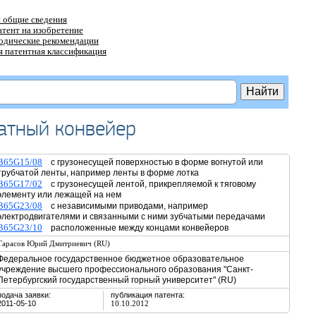
 общие сведения
атент на изобретение
тодические рекомендации
 патентная классификация
атный конвейер
B65G15/08
с грузонесущей поверхностью в форме вогнутой или
трубчатой ленты, например ленты в форме лотка
B65G17/02
с грузонесущей лентой, прикрепляемой к тяговому
элементу или лежащей на нем
B65G23/08
с независимыми приводами, например
электродвигателями и связанными с ними зубчатыми передачами
B65G23/10
расположенные между концами конвейеров
Тарасов Юрий Дмитриевич (RU)
Федеральное государственное бюджетное образовательное
учреждение высшего профессионального образования "Санкт-
Петербургский государственный горный университет" (RU)
подача заявки:
публикация патента:
2011-05-10
10.10.2012