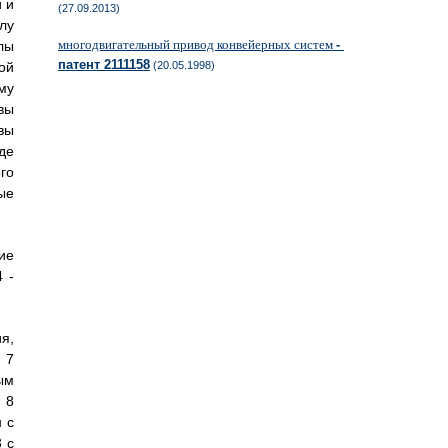
 и
(27.09.2013)
лу
многодвигательный привод конвейерных систем
-
лы
патент 2111158
ой
(20.05.1998)
му
вы
вы
де
го
ые
ие
 -
я,
 7
ым
 8
 с
 с