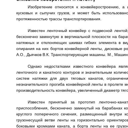
Изобретение относится к конвейеростроению, а
кусковых и сыпучих грузов, и может быть использован
протяженностью трассы транспортирования.
Известен ленточный конвейер с подвесной лентой,
бесконечно замкнутую в вертикальной плоскости на бара
натяжных и отклоняющих шкивах гибких элемента в ви
опирания на них бортов конвейерной ленты, дисковые ро
А.О., Дьячков В.К. Транспортирующие машины. М., Машинос
Однако недостатками известного конвейера явл
ленточного и канатного контуров и значительным колич
систем натяжки для двух тяговых канатов, ограничен
незначительного прогиба конвейерной ленты в пролете м
производительность конвейера, увеличенный диаметр тяго
Известен принятый за прототип ленточно-кана
приспособления, бесконечно замкнутый на барабанах ко
круглого поперечного сечения, размещенный внутри 
грузонесущей ветви ленты на горизонтально ориентир
боковыми кромками каната, а борта ленты на ее груз