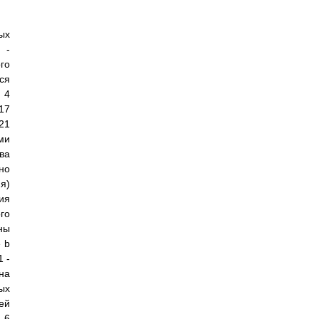
ых
 -
го
ся
 4
17
21
ми
ва
но
я)
ия
го
ны
 b
1 -
на
ых
ей
 6