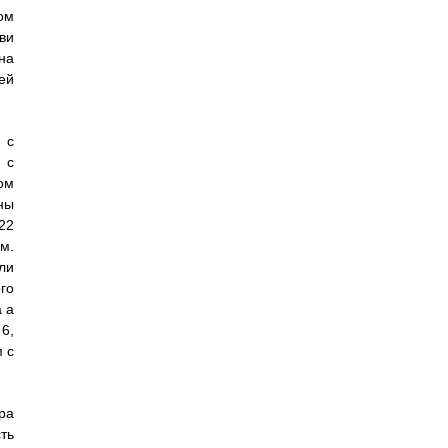
ом
ви
на
ей
 с
 с
том
ны
22
м.
ли
го
 а
6,
 с
ра
ть