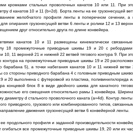
ыми кромками стальных проволочных канатов 10 или 11. При эт
ру d канатов 10 и 11 (b=2d). Борта ленты на ее грузонесущей вет
ванием желобчатого профиля ленты в поперечном сечении, а 
5 для опирания грузонесущей ветви 6 ленты и ролики 12 и 13 верхн
мещением друг относительно друга по длине конвейера.
етвями канатов 10 и 11 размещены кинематически связанные
лу 18 промежуточные приводные шкивы 19 и 20 с ребордами
и 10, 11 верхней 21 и нижней 22 ветвей тягового контура 9. При э
ого контура на промежуточные приводные шкивы 19 и 20 расположе
о барабана 5), а точки набегания канатов 10 и 11 нижней ветви 
ны со стороны приводного барабана 4 с головным приводным шкиво
9 и 20 выполнена с футеровкой из пластика, поливинилхлорида и
ра концевой блок 8 в виде двойного шкива для канатного тягово
зможностью его смещения относительно рамы 1 конвейера. Ширина
 диаметру d стального проволочного каната (а=4d). Контур ленты 
го приводного, грузового или комбинированного типов, связанным
 направление движения грузонесущей ветви 6 конвейерной ленты.
, ее продольного профиля и заданной производительности конвейе
ут огибаться все промежуточные приводные шкивы 19, 20 или их час