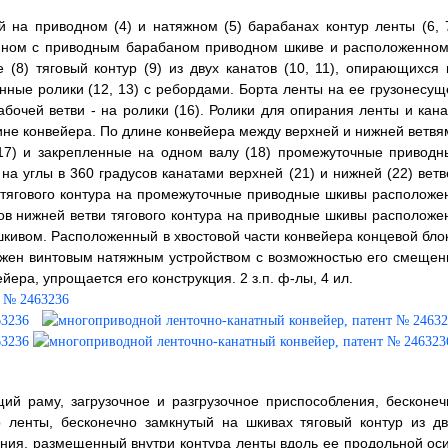
й на приводном (4) и натяжном (5) барабанах контур ленты (6, 7
нном с приводным барабаном приводном шкиве и расположенном
(8) тяговый контур (9) из двух канатов (10, 11), опирающихся 
нные ролики (12, 13) с ребордами. Борта ленты на ее грузонесущ
абочей ветви - на ролики (16). Ролики для опирания ленты и кана
не конвейера. По длине конвейера между верхней и нижней ветвя
17) и закрепленные на одном валу (18) промежуточные приводн
на углы в 360 градусов канатами верхней (21) и нижней (22) ветв
ви тягового контура на промежуточные приводные шкивы расположе
тов нижней ветви тягового контура на приводные шкивы расположе
кивом. Расположенный в хвостовой части конвейера концевой блок
абжен винтовым натяжным устройством с возможностью его смещен
ера, упрощается его конструкция. 2 з.п. ф-лы, 4 ил.
ий раму, загрузочное и разгрузочное приспособления, бесконеч
 ленты, бесконечно замкнутый на шкивах тяговый контур из дв
ения, размещенный внутри контура ленты вдоль ее продольной оси