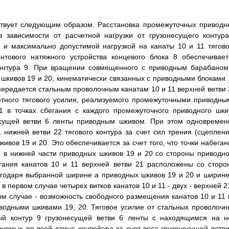
ствует следующим образом. Расстановка промежуточных приводн
 зависимости от расчетной нагрузки от грузонесущего контура
 и максимально допустимой нагрузкой на канаты 10 и 11 тягово
тового натяжного устройства концевого блока 8 обеспечивает
 контура 9. При вращении совмещенного с приводным барабаном
шкивов 19 и 20, кинематически связанных с приводными блоками 
 передается стальным проволочным канатам 10 и 11 верхней ветви 
етного тягового усилия, реализуемого промежуточными приводны
1 в точках сбегания с каждого промежуточного приводного шки
есущей ветви 6 ленты приводным шкивом. При этом одновремен
нижней ветви 22 тягового контура за счет сил трения (сцеплени
ов 19 и 20. Это обеспечивается за счет того, что точки набеган
ы в нижней части приводных шкивов 19 и 20 со стороны приводно
гания канатов 10 и 11 верхней ветви 21 расположены со сторо
лагодаря выбранной ширине а приводных шкивов 19 и 20 и ширине
 первом случае четырех витков канатов 10 и 11 - двух - верхней 2
ором случае - возможность свободного размещения канатов 10 и 11 
водными шкивами 19, 20. Тяговое усилие от стальных проволочн
ый контур 9 грузонесущей ветви 6 ленты с находящимся на н
уемых по всей длине конвейера за счет веса грузонесущей ветви