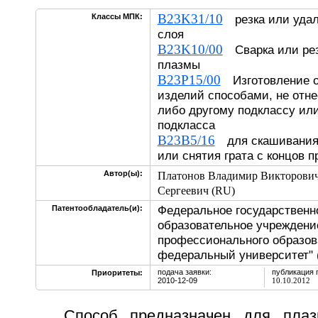
B23K31/10
Классы МПК:
резка или удал
слоя
B23K10/00
Сварка или рез
плазмы
B23P15/00
Изготовление о
изделий способами, не отне
либо другому подклассу или
подкласса
B23B5/16
для скашивания 
или снятия грата с концов 
Автор(ы):
Платонов Владимир Викторович
Сергеевич (RU)
Федеральное государственн
Патентообладатель(и):
образовательное учреждени
профессионального образов
федеральный университет" 
подача заявки:
публикация 
Приоритеты:
2010-12-09
10.10.2012
Способ предназначен для плаз