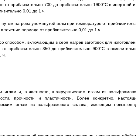
не от приблизительно 700 до приблизительно 1900°C в инертной и
изительно 0,01 до 1 ч.
я путем нагрева упомянутой иглы при температуре от приблизитель
 течение периода от приблизительно 0,01 до 1 ч.
 со способом, включающим в себя нагрев заготовок для изготовлен
 от приблизительно 350 до приблизительно 900°C в окислительн
 ч.
м иглам и, в частности, к хирургическим иглам из вольфрамово
сти, прочности и пластичности. Более конкретно, настоящ
ическим иглам из вольфрамового сплава, имеющим повышенн
астности операций коронарного шунтирования, невозможно обойти