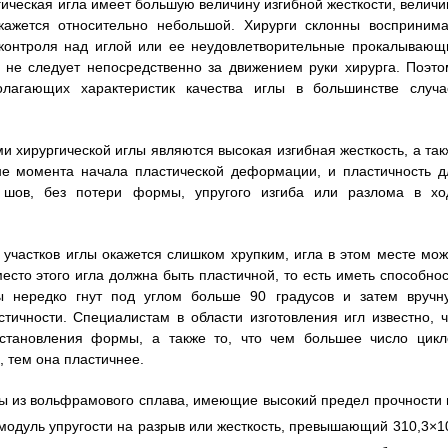
ргическая игла имеет большую величину изгибной жесткости, величи
кажется относительно небольшой. Хирурги склонны воспринима
ю контроля над иглой или ее неудовлетворительные прокалывающ
 не следует непосредственно за движением руки хирурга. Поэто
олагающих характеристик качества иглы в большинстве случа
 хирургической иглы являются высокая изгибная жесткость, а так
не момента начала пластической деформации, и пластичность д
 шов, без потери формы, упругого изгиба или разлома в хо
 участков иглы окажется слишком хрупким, игла в этом месте мож
сто этого игла должна быть пластичной, то есть иметь способнос
лы нередко гнут под углом больше 90 градусов и затем вручн
ичности. Специалистам в области изготовления игл известно, ч
сстановления формы, а также то, что чем большее число цикл
 тем она пластичнее.
ы из вольфрамового сплава, имеющие высокий предел прочности 
модуль упругости на разрыв или жесткость, превышающий 310,3×1