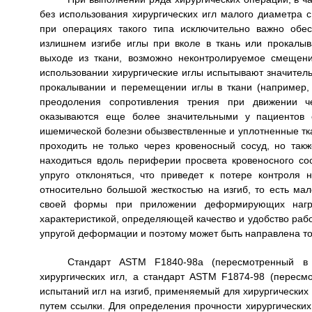
без использования хирургических игл малого диаметра с
при операциях такого типа исключительно важно обес
излишнем изгибе иглы при вколе в ткань или прокалыв
выходе из ткани, возможно неконтролируемое смещен
использовании хирургические иглы испытывают значитель
прокалывании и перемещении иглы в ткани (например, с
преодоления сопротивления трения при движении 
оказываются еще более значительными у пациентов с
ишемической болезни обызвествленные и уплотненные тк
проходить не только через кровеносный сосуд, но так
находиться вдоль периферии просвета кровеносного сос
упруго отклоняться, что приведет к потере контроля
относительно большой жесткостью на изгиб, то есть ма
своей формы при приложении деформирующих нагруз
характеристикой, определяющей качество и удобство рабо
упругой деформации и поэтому может быть направлена то
Стандарт ASTM F1840-98a (пересмотренный в 
хирургических игл, а стандарт ASTM F1874-98 (пересм
испытаний игл на изгиб, применяемый для хирургических
путем ссылки. Для определения прочности хирургически