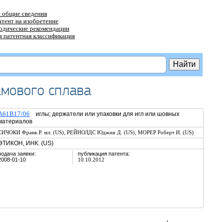
 общие сведения
атент на изобретение
тодические рекомендации
 патентная классификация
амового сплава
A61B17/06
иглы; держатели или упаковки для игл или шовных
материалов
,
,
СИЧОКИ Франк Р. мл. (US)
РЕЙНОЛДС Юджин Д. (US)
МОРЕР Роберт И. (US)
ЭТИКОН, ИНК. (US)
подача заявки:
публикация патента:
2008-01-10
10.10.2012