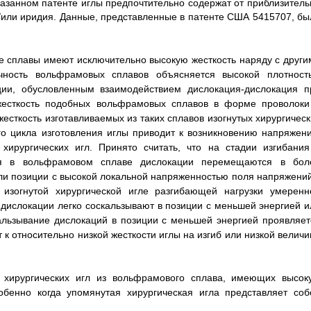
казанном патенте иглы предпочтительно содержат от приблизитель
и/или иридия. Данные, представленные в патенте США 5415707, бы
 сплавы имеют исключительно высокую жесткость наряду с други
чность вольфрамовых сплавов объясняется высокой плотност
ии, обусловленным взаимодействием дислокация-дислокация п
 жесткость подобных вольфрамовых сплавов в форме проволоки
есткость изготавливаемых из таких сплавов изогнутых хирургическ
ого цикла изготовления иглы приводит к возникновению напряжени
хирургических игл. Принято считать, что на стадии изгибания
ся в вольфрамовом сплаве дислокации перемещаются в бол
или позиции с высокой локальной напряженностью поля напряжений
 изогнутой хирургической игле разгибающей нагрузки умеренн
дислокации легко соскальзывают в позиции с меньшей энергией и
льзывание дислокаций в позиции с меньшей энергией проявляет
к относительно низкой жесткости иглы на изгиб или низкой величи
и хирургических игл из вольфрамового сплава, имеющих высок
обенно когда упомянутая хирургическая игла представляет соб