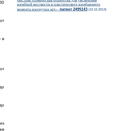
быстрая термическая обработка для увеличения
30
изгибной жесткости и пластического изгибающего
момента изогнутых игл
- патент 2495143
(10.10.2013)
от
 в
от
до
до
из
ев