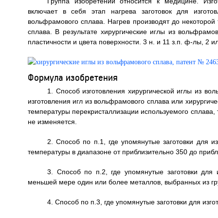
Группа изобретений относится к медицине. Изго
включает в себя этап нагрева заготовок для изгото
вольфрамового сплава. Нагрев производят до некоторой
сплава. В результате хирургические иглы из вольфрамо
пластичности и цвета поверхности. 3 н. и 11 з.п. ф-лы, 2 ил
Формула изобретения
1. Способ изготовления хирургической иглы из во
изготовления игл из вольфрамового сплава или хирургич
температуры перекристаллизации используемого сплава, т
не изменяется.
2. Способ по п.1, где упомянутые заготовки для 
температуры в диапазоне от приблизительно 350 до прибл
3. Способ по п.2, где упомянутые заготовки для
меньшей мере один или более металлов, выбранных из гр
4. Способ по п.3, где упомянутые заготовки для изг