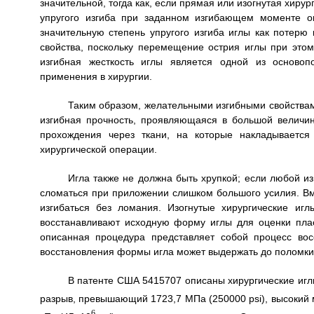
значительной, тогда как, если прямая или изогнутая хиру
упругого изгиба при заданном изгибающем моменте о
значительную степень упругого изгиба иглы как потер
свойства, поскольку перемещение острия иглы при этом
изгибная жесткость иглы является одной из основоп
применения в хирургии.
Таким образом, желательными изгибными свойствами
изгибная прочность, проявляющаяся в большой величи
прохождения через ткани, на которые накладывается
хирургической операции.
Игла также не должна быть хрупкой; если любой из
сломаться при приложении слишком большого усилия. Вме
изгибаться без ломания. Изогнутые хирургические иг
восстанавливают исходную форму иглы для оценки пласт
описанная процедура представляет собой процесс во
восстановления формы игла может выдержать до поломки,
В патенте США 5415707 описаны хирургические игл
разрыв, превышающий 1723,7 МПа (250000 psi), высокий 
6