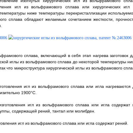
товление изогнутых хирургических игл из вольфрамового спла
вления игл из вольфрамового сплава или хирургических игл 
 температуры ниже температуры перекристаллизации используемо
вого сплава обладают желаемым сочетанием жесткости, прочност
.
льфрамового сплава, включающий в себя этап нагрева заготовок д
еской иглы из вольфрамового сплава до некоторой температуры ни
ак что микроструктура хирургической иглы из вольфрамового спла
изготовления игл из вольфрамового сплава или игла нагреваются 
изительно 1900°C.
 изготовления игл из вольфрамового сплава или игла содержат 
уппы, содержащей рений, тантал или молибден.
отовления игл из вольфрамового сплава или игла содержат рений.