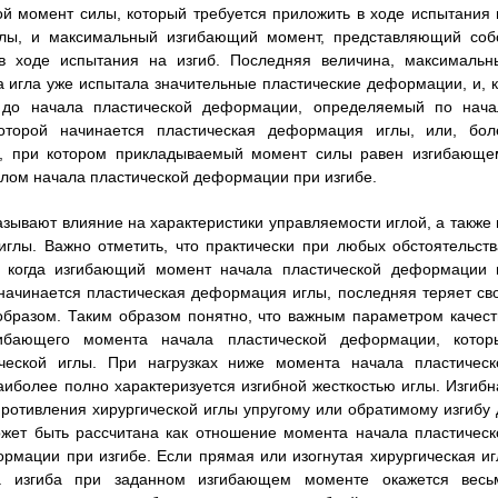
й момент силы, который требуется приложить в ходе испытания 
глы, и максимальный изгибающий момент, представляющий соб
 ходе испытания на изгиб. Последняя величина, максимальн
а игла уже испытала значительные пластические деформации, и, к
 до начала пластической деформации, определяемый по нача
оторой начинается пластическая деформация иглы, или, бол
ол, при котором прикладываемый момент силы равен изгибающе
лом начала пластической деформации при изгибе.
казывают влияние на характеристики управляемости иглой, а также 
иглы. Важно отметить, что практически при любых обстоятельств
х, когда изгибающий момент начала пластической деформации 
 начинается пластическая деформация иглы, последняя теряет св
бразом. Таким образом понятно, что важным параметром качест
гибающего момента начала пластической деформации, котор
ической иглы. При нагрузках ниже момента начала пластическ
иболее полно характеризуется изгибной жесткостью иглы. Изгибн
противления хирургической иглы упругому или обратимому изгибу 
жет быть рассчитана как отношение момента начала пластическ
рмации при изгибе. Если прямая или изогнутая хирургическая иг
на изгиба при заданном изгибающем моменте окажется весь