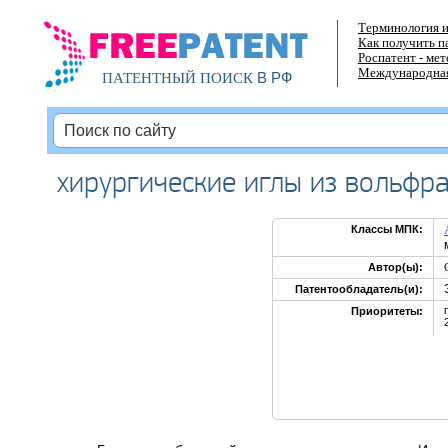
Терминология и
Как получить п
Роспатент - ме
Международная
В РФ
ПАТЕНТНЫЙ ПОИСК
хирургические иглы из вольфр
Классы МПК:
Автор(ы):
Патентообладатель(и):
Приоритеты: