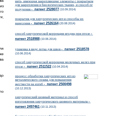
ва
нить, имеющая закрепляющие элементы с покрытием
для закрепления в биологических тканях, и способ ее
из
получения
- патент 2528077
(10.09.2014)
го
и,
покрытия для хирургических игл и способы их
нанесения
- патент 2526164
(20.08.2014)
способ хирургической коррекции ягодиц при птозе
-
патент 2518988
(10.06.2014)
ля
упаковка в виде лотка для швов
- патент 2518578
же
(10.06.2014)
ва
способ хирургической коррекции молочных желез при
птозе
- патент 2511522
(10.04.2014)
до
процесс обработки хирургических игл из
металлического сплава для повышения
жесткости на изгиб
- патент 2500498
(10.12.2013)
по
хирургический шовный материал и способ
изготовления хирургического шовного материала
-
патент 2497461
(10.11.2013)