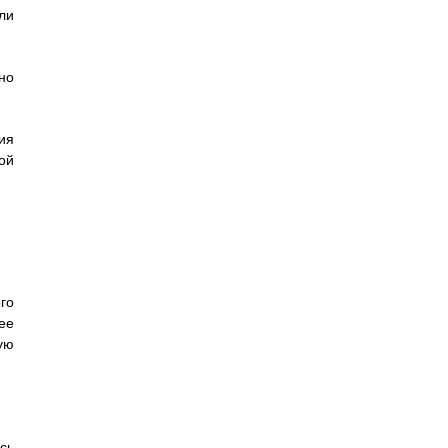
ли
но
ия
ой
го
ее
ую
сь