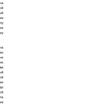
на
ой
ый
ак
лу
ее
му
на
ах
не
ою
ва
ый
ой
ая
до
ой
ла
ма