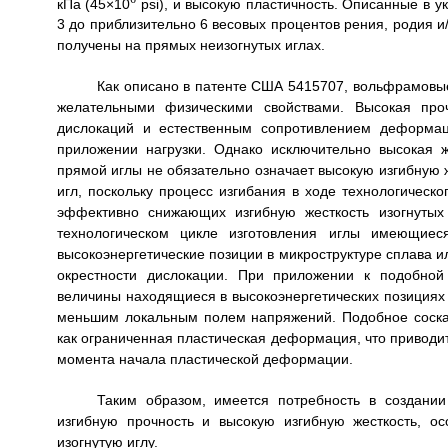
кПа (45×10
psi), и высокую пластичность. Описанные в у
3 до приблизительно 6 весовых процентов рения, родия 
получены на прямых неизогнутых иглах.
Как описано в патенте США 5415707, вольфрамовые
желательными физическими свойствами. Высокая про
дислокаций и естественным сопротивлением деформац
приложении нагрузки. Однако исключительно высокая
прямой иглы не обязательно означает высокую изгибную ж
игл, поскольку процесс изгибания в ходе технологическ
эффективно снижающих изгибную жесткость изогнутых 
технологическом цикле изготовления иглы имеющие
высокоэнергетические позиции в микроструктуре сплава 
окрестности дислокации. При приложении к подобной
величины находящиеся в высокоэнергетических позициях 
меньшим локальным полем напряжений. Подобное соска
как ограниченная пластическая деформация, что приводит 
момента начала пластической деформации.
Таким образом, имеется потребность в создани
изгибную прочность и высокую изгибную жесткость, ос
изогнутую иглу.