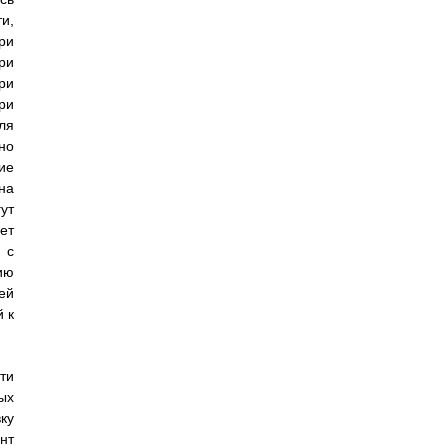
и,
ри
ри
ри
ри
ля
но
ие
на
ут
ет
 с
ию
ей
 к
ти
ых
ку
нт