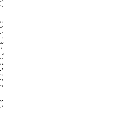
но
ли
ми
ью
ри
 и
их
й,
 в
ее
 в
ой
ли
ся
не
ую
ой