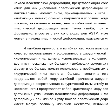
начала пластической деформации, представляющий собо
изгиб для инициирования пластической деформации и
максимальный момент силы, прикладываемый к игле в
изгибающий момент, обычно измеряется в условиях, когд
правило, оказывается выше, чем изгибающий момент
пластической деформации иглы. Точка изгиба, при к
формально, в соответствии со стандартами ASTM, уг
моменту начала пластической деформации, называется уг
И изгибная прочность, и изгибная жесткость иглы о
качество прокалывания и эффективность хирургической 
хирургическая игла должна использоваться в условия
достигнут, поскольку при больших изгибающих моментах
форму и ее больше нельзя использовать необходимым о
хирургической иглы является большая величина из
представляет собой меру изгибной прочности хирург
деформации сопротивление хирургической иглы изгибу на
жесткость иглы представляет собой критическую меру со
достижения угла начала пластической деформации и мо
деформации при изгибе к углу начала пластической дефо
имеет малую величину изгибной жесткости, величи