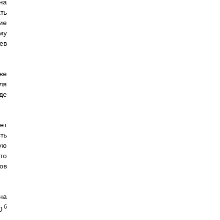
на
ть
ие
му
ев
же
ля
де
ет
ть
ую
то
ов
на
6
0