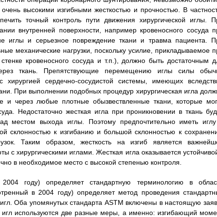
 очень высокими изгибными жесткостью и прочностью. В частност
печить точный контроль пути движения хирургической иглы. П
ании внутренней поверхности, например кровеносного сосуда п
ие иглы и серьезное повреждение ткани и травма пациента. П
ные механические нагрузки, поскольку усилие, прикладываемое п
тенке кровеносного сосуда и т.п.), должно быть достаточным д
через ткань. Препятствующие перемещению иглы силы обыч
 хирургией сердечно-сосудистой системы, имеющих вследств
ани. При выполнении подобных процедур хирургическая игла долж
же и через любые плотные обызвествленные ткани, которые мог
уда. Недостаточно жесткая игла при проникновении в ткань буд
 над местом выхода иглы. Поэтому предпочтительно иметь иглу
лой склонностью к изгибанию и большой склонностью к сохранен
ок. Таким образом, жесткость на изгиб является важнейш
ты с хирургическими иглами. Жесткая игла оказывается устойчивой
чно в необходимое место с высокой степенью контроля.
2004 году) определяет стандартную терминологию в облас
отренный в 2004 году) определяет метод проведения стандартн
 игл. Оба упомянутых стандарта ASTM включены в настоящую заяв
х игл используются две разные меры, а именно: изгибающий моме