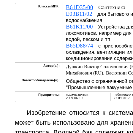
B61D35/00
Классы МПК:
Сантехника
E03B11/02
для бытового ил
водоснабжения
B61K11/00
Устройства для
локомотивов, например для 
водой, песком и тп
B65D88/74
с приспособлен
охлаждения, вентиляции ил
кондиционирования содерж
Автор(ы):
Душкин Виктор Соломонович (
,
Михайлович (RU)
Васюткин Се
Общество с ограниченной о
Патентообладатель(и):
"Промышленные вакуумные 
подача заявки:
публикация 
Приоритеты:
2009-06-19
27.09.2012
Изобретение относится к систем
может быть использовано для хранен
транспорта. Водяной бак содержит кор