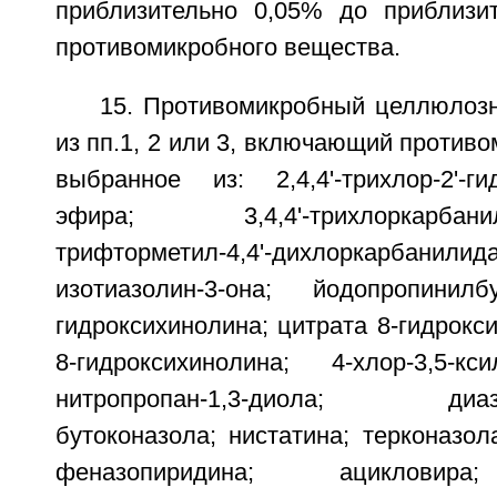
приблизительно 0,05% до приблизи
противомикробного вещества.
15. Противомикробный целлюлоз
из пп.1, 2 или 3, включающий противо
выбранное из: 2,4,4'-трихлор-2'-ги
эфира; 3,4,4'-трихлоркарба
трифторметил-4,4'-дихлоркарбанилида
изотиазолин-3-она; йодопропинилб
гидроксихинолина; цитрата 8-гидрокс
8-гидроксихинолина; 4-хлор-3,5-кс
нитропропан-1,3-диола; диазо
бутоконазола; нистатина; терконазол
феназопиридина; ацикловира