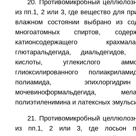
20. Противомикробный целлюлоз
из пп.1, 2 или 3, где вещество для п
влажном состоянии выбрано из со
многоатомных спиртов, содер
катионсодержащего крахма
глютаральдегида, диальдегидов,
кислоты, углекислого амм
глиоксилированного полиакрилами
полиамида, эпихлоргидр
мочевиноформальдегида, мелам
полиэтиленимина и латексных эмульси
21. Противомикробный целлюлоз
из пп.1, 2 или 3, где лосьон п