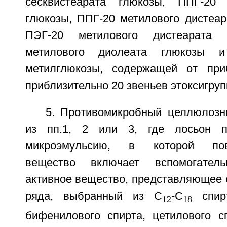
сесквистеарата глюкозы, ППГ-20
глюкозы, ППГ-20 метилового дистеар
ПЭГ-20 метилового дистеарата 
метилового диолеата глюкозы и 
метилглюкозы, содержащей от при
приблизительно 20 звеньев этоксигруп
5. Противомикробный целлюлоз
из пп.1, 2 или 3, где лосьон п
микроэмульсию, в которой повер
вещество включает вспомогатель
активное вещество, представляющее 
ряда, выбранный из С
-C
спирт
12
18
бифенилового спирта, цетилового сп