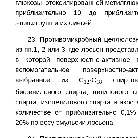
глюкозы, этоксилированной метилглю
приблизительно 10 до приблизит
этоксигрупп и их смесей.
23. Противомикробный целлюлоз
из пп.1, 2 или 3, где лосьон предста
в которой поверхностно-активное 
вспомогательное поверхностно-а
выбранное из C
-C
спиртов
12
18
бифенилового спирта, цетилового сп
спирта, изоцетилового спирта и изост
количестве от приблизительно 0,1%
20% по весу эмульсии лосьона.