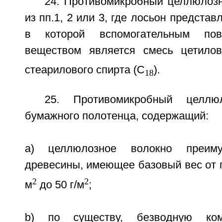
24. Противомикробный целлюлоз
из пп.1, 2 или 3, где лосьон предста
в которой вспомогательным пове
веществом является смесь цетилов
стеарилового спирта (C
).
18
25. Противомикробный целл
бумажного полотенца, содержащий:
a) целлюлозное волокно преиму
древесины, имеющее базовый вес от п
2
2
м
до 50 г/м
;
b) по существу, безводную ком