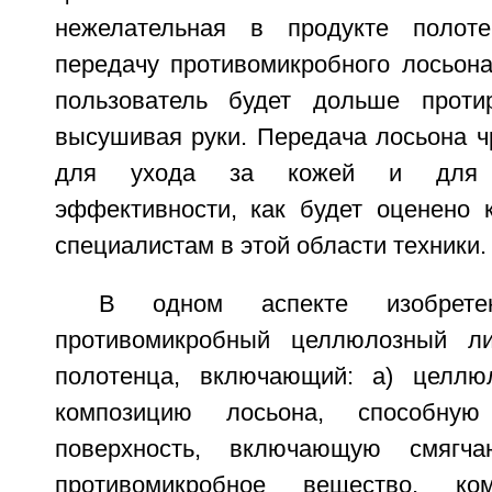
нежелательная в продукте полоте
передачу противомикробного лосьона
пользователь будет дольше протир
высушивая руки. Передача лосьона ч
для ухода за кожей и для п
эффективности, как будет оценено
специалистам в этой области техники.
В одном аспекте изобретен
противомикробный целлюлозный л
полотенца, включающий: a) целлюл
композицию лосьона, способну
поверхность, включающую смягч
противомикробное вещество, ком