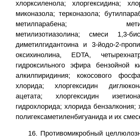
хлорксиленола; хлоргексидина; хлор
миконазола; терконазола; бутилпара
метилпарабена; метилхлор
метилизотиазолина; смеси 1,3-бис(г
диметилгидантоина и 3-йодо-2-пропи
оксихинолина, EDTA, четырехна
гидроксильного эфира бензойной к
алкилпиридиния; кокосового фосф
хлорида; хлоргексидин диглюкон
ацетата; хлоргексидин изетиона
гидрохлорида; хлорида бензалкония; 
полигексаметиленбигуанида и их смес
16. Противомикробный целлюлоз