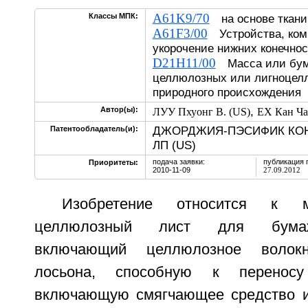
A61K9/70
Классы МПК:
на основе ткани
A61F3/00
Устройства, ко
укорочение нижних конечно
D21H11/00
Масса или бума
целлюлозных или лигноцел
природного происхождения
,
Автор(ы):
ЛУУ Пхуонг В. (US)
ЕХ Кан Ча
ДЖОРДЖИЯ-ПЭСИФИК КО
Патентообладатель(и):
ЛП (US)
подача заявки:
публикация 
Приоритеты:
2010-11-09
27.09.2012
Изобретение относится к м
целлюлозный лист для бумаж
включающий целлюлозное волок
лосьона, способную к переносу
включающую смягчающее средство и