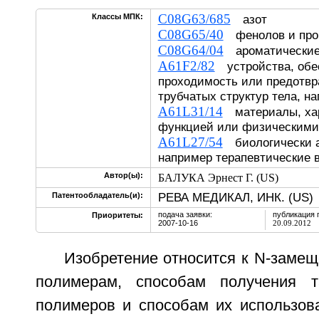
C08G63/685
Классы МПК:
азот
C08G65/40
фенолов и про
C08G64/04
ароматические
A61F2/82
устройства, обе
проходимость или предотв
трубчатых структур тела, н
A61L31/14
материалы, хар
функцией или физическими
A61L27/54
биологически а
например терапевтические 
Автор(ы):
БАЛУКА Эрнест Г. (US)
РЕВА МЕДИКАЛ, ИНК. (US)
Патентообладатель(и):
подача заявки:
публикация 
Приоритеты:
2007-10-16
20.09.2012
Изобретение относится к N-заме
полимерам, способам получения 
полимеров и способам их использов