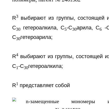
3
R
выбирают из группы, состоящей 
С
гетероалкила, С
-С
арила, С
-
30
5
30
6
С
гетероарила;
30
4
R
выбирают из группы, состоящей и
C
-С
гетероалкила;
1
30
1
R
представляет собой