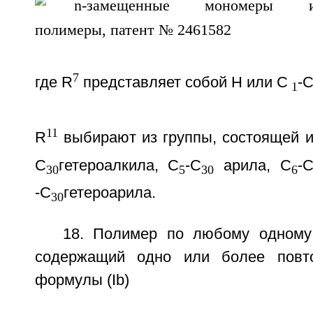
7
где R
представляет собой Н или С
-
1
11
R
выбирают из группы, состоящей и
С
гетероалкила, С
-С
арила, С
-
30
5
30
6
-С
гетероарила.
30
18. Полимер по любому одному 
содержащий одно или более повт
формулы (Ib)