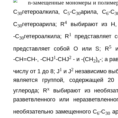
С
гетероалкила, С
-С
арила, С
-С
30
5
30
6
3
4
С
гетероарила; R
выбирают из Н,
30
1
-С
гетероалкила; R
представляет со
30
5
представляет собой О или S; R
и
1
2
-СН=СН-, -CHJ
-CHJ
- и -(СН
)
-; а р
2
а
1
2
числу от 1 до 8; J
и J
независимо выби
является группой, содержащей 20
x
углерода; R
выбирают из необязат
разветвленного или неразветвленно
необязательно замещенного С
-С
ар
6
30