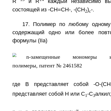
R
и R
каждый независимо вы
состоящей из -СН=СН-, -(СН
)
-.
2
с
17. Полимер по любому одному 
содержащий одно или более повт
формулы (IIа)
где В представляет собой -O-(C
представляет собой Н или C
-С
алкил
1
3