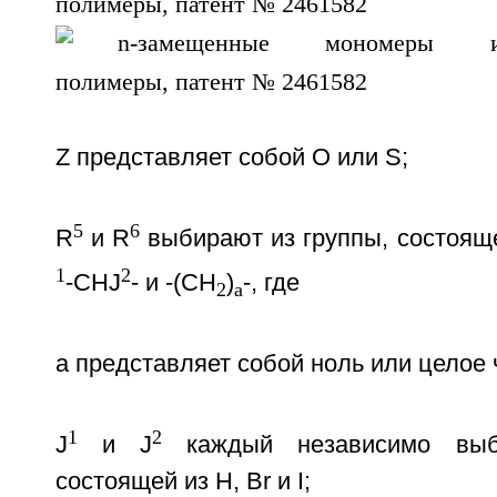
Z представляет собой О или S;
5
6
R
и R
выбирают из группы, состоящ
1
2
-CHJ
- и -(СН
)
-, где
2
а
а представляет собой ноль или целое ч
1
2
J
и J
каждый независимо выб
состоящей из Н, Br и I;