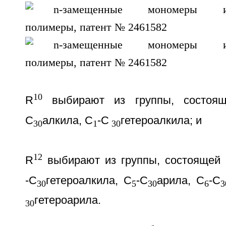
10
R
выбирают из группы, состоя
С
алкила, C
-С
гетероалкила; и
30
1
30
12
R
выбирают из группы, состоящей 
-С
гетероалкила, С
-С
арила, С
-С
30
5
30
6
3
гетероарила.
30