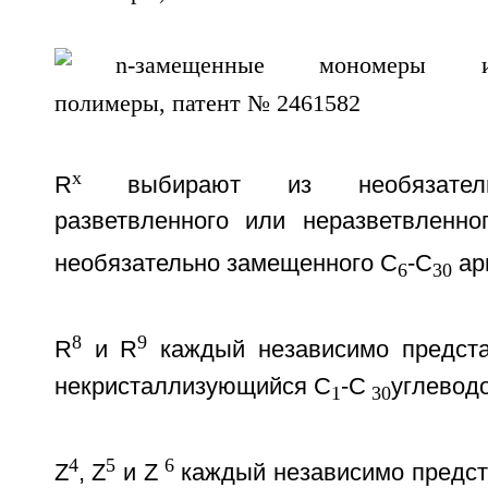
x
R
выбирают из необязатель
разветвленного или неразветвленно
необязательно замещенного С
-С
ар
6
30
8
9
R
и R
каждый независимо предста
некристаллизующийся C
-С
углевод
1
30
4
5
6
Z
, Z
и Z
каждый независимо предст