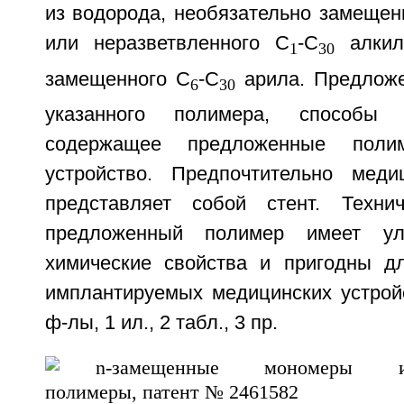
из водорода, необязательно замещен
или неразветвленного C
-С
алкил
1
30
замещенного С
-С
арила. Предложе
6
30
указанного полимера, способы
содержащее предложенные поли
устройство. Предпочтительно меди
представляет собой стент. Технич
предложенный полимер имеет ул
химические свойства и пригодны д
имплантируемых медицинских устройст
ф-лы, 1 ил., 2 табл., 3 пр.