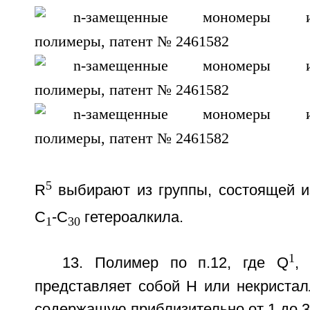
5
R
выбирают из группы, состоящей и
C
-С
гетероалкила.
1
30
1
13. Полимер по п.12, где Q
,
представляет собой Н или некристал
содержащую приблизительно от 1 до 3