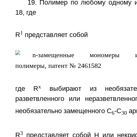
19. Полимер по любому одному и
18, где
1
R
представляет собой
x
где R
выбирают из необязател
разветвленного или неразветвленно
необязательно замещенного С
-С
ар
6
30
3
R
представляет собой Н или некри