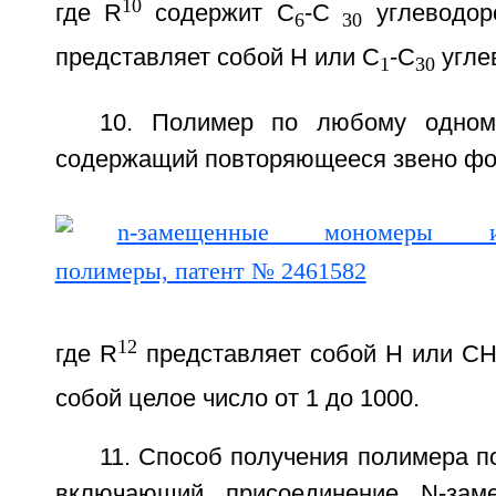
10
где R
содержит С
-С
углеводор
6
30
представляет собой Н или C
-С
угле
1
30
10. Полимер по любому одному
содержащий повторяющееся звено фо
12
где R
представляет собой Н или С
собой целое число от 1 до 1000.
11. Способ получения полимера по
включающий присоединение N-зам