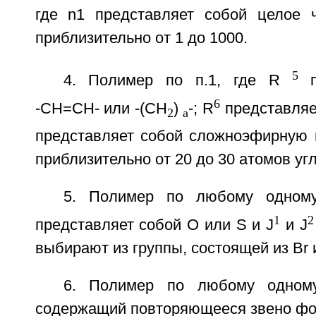
где n1 представляет собой целое 
приблизительно от 1 до 1000.
5
4. Полимер по п.1, где R
п
6
-СН=СН- или -(СН
)
-; R
представляе
2
а
представляет собой сложноэфирную 
приблизительно от 20 до 30 атомов уг
5. Полимер по любому одному
1
2
представляет собой О или S и J
и J
выбирают из группы, состоящей из Br и
6. Полимер по любому одному
содержащий повторяющееся звено фор