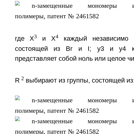
3
4
где X
и X
каждый независимо в
состоящей из Br и I; у3 и у4 к
представляет собой ноль или целое чис
2
R
выбирают из группы, состоящей из