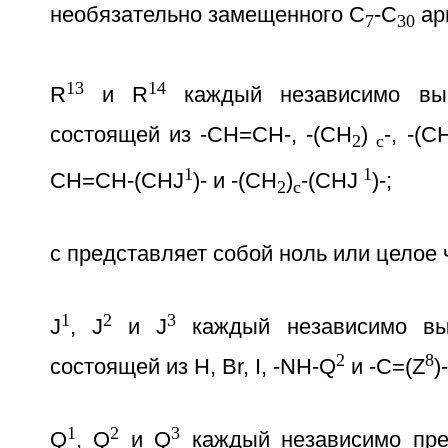
необязательно замещенного С
-С
ар
7
30
13
14
R
и R
каждый независимо выб
состоящей из -СН=СН-, -(СH
)
-, -(C
2
c
1
1
CH=CH-(CHJ
)- и -(CH
)
-(CHJ
)-;
2
c
с представляет собой ноль или целое ч
1
2
3
J
, J
и J
каждый независимо вы
2
8
состоящей из Н, Br, I, -NH-Q
и -C=(Z
)
1
2
3
Q
, Q
и Q
каждый независимо пре