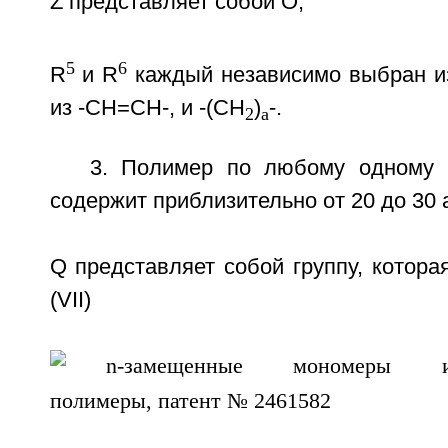
Z представляет собой О;
5
6
R
и R
каждый независимо выбран из
из -СН=СН-, и -(СН
)
-.
2
а
3. Полимер по любому одному 
содержит приблизительно от 20 до 30 
Q представляет собой группу, котор
(VII)