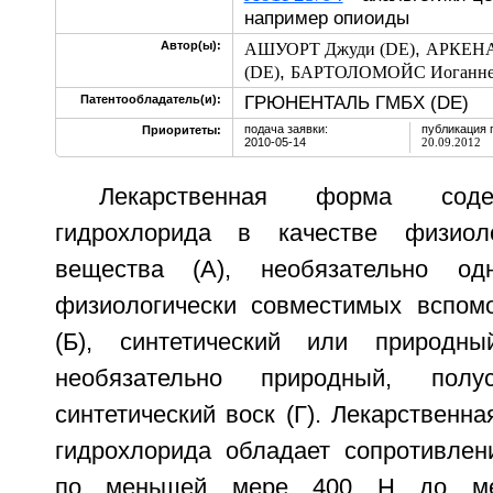
например опиоиды
,
Автор(ы):
АШУОРТ Джуди (DE)
АРКЕНА
,
(DE)
БАРТОЛОМОЙС Иоганнес
ГРЮНЕНТАЛЬ ГМБХ (DE)
Патентообладатель(и):
подача заявки:
публикация 
Приоритеты:
2010-05-14
20.09.2012
Лекарственная форма соде
гидрохлорида в качестве физиоло
вещества (А), необязательно од
физиологически совместимых вспом
(Б), синтетический или природн
необязательно природный, полус
синтетический воск (Г). Лекарственн
гидрохлорида обладает сопротивле
по меньшей мере 400 Н до м