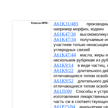
A61K31/485
Классы МПК:
производные
например морфин, кодеин
A61K47/30
высокомолекул
A61K47/34
получаемые ина
участием только ненасыщен
углеродных связей
A61K47/44
масла, жиры ил
нескольким рубрикам из руб
A61K9/14
в виде частиц, 
A61K9/22
длительного дей
отличающиеся типом освоб
A61K9/52
длительного дей
отличающиеся типом освоб
A61J3/00
Способы и устро
изготовления лекарственны
часть см в соответствующих
A61P25/04
анальгетики цен