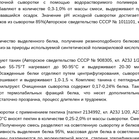
лочной сыворотки с помощью водорастворимого полимера
бавляют в количестве 0,3-1,0% от массы смеси, выдерживают п
вавшийся осадок. Значение рН исходной сыворотки достигает
ков из сыворотки 85%(Авторское свидетельство СССР № 1011101, к
ичество выделенного белка, получение резиноподобного белково
 из-за природы используемой синтетической полиакриловой кислот
уют танин (Авторское свидетельство СССР № 908305, кл. А23J 1/2
тью 55-75°Т нагревают до 90-95°С и выдерживают 20-30 ми
Осажденные белки отделяют путем центрифугирования, сыворот
мешивают и выдерживают 1,0-1,5 ч. Комплекс танина с пептидны
фильтруют. Очищенная сыворотка содержит 0,17-0,24% белка. Так
 от термолабильных фракций белка, что несет дополнительн
таточно прозрачна, процесс длителен и трудоемок.
ротки с применением пектина [патент 2134992, кл. А23J 1/20, А2
0°С вносят пектин в количестве 0,25-2,0% от массы сыворотки. Сме
 Полученную смесь разделяют на осветленную сыворотку и белков
вность выделения белка 95%, массовая доля белка в осветленн
тины различаются по молекулярной массе, степени этерификации