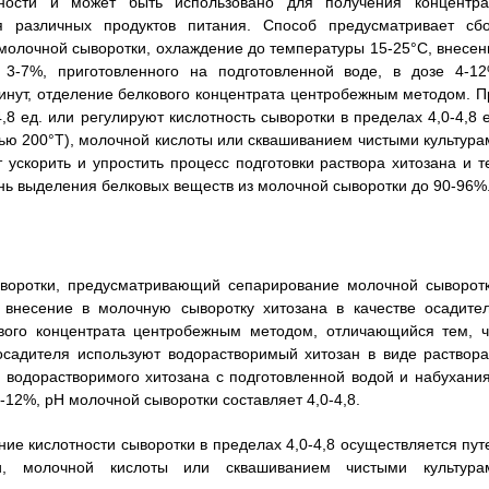
ности и может быть использовано для получения концентра
 различных продуктов питания. Способ предусматривает сбо
молочной сыворотки, охлаждение до температуры 15-25°С, внесен
 3-7%, приготовленного на подготовленной воде, в дозе 4-12
инут, отделение белкового концентрата центробежным методом. П
,8 ед. или регулируют кислотность сыворотки в пределах 4,0-4,8 е
тью 200°Т), молочной кислоты или сквашиванием чистыми культура
ускорить и упростить процесс подготовки раствора хитозана и т
нь выделения белковых веществ из молочной сыворотки до 90-96%.
ыворотки, предусматривающий сепарирование молочной сыворотк
 внесение в молочную сыворотку хитозана в качестве осадител
вого концентрата центробежным методом, отличающийся тем, ч
осадителя используют водорастворимый хитозан в виде раствора
 водорастворимого хитозана с подготовленной водой и набухания
4-12%, рН молочной сыворотки составляет 4,0-4,8.
ние кислотности сыворотки в пределах 4,0-4,8 осуществляется пут
ки, молочной кислоты или сквашиванием чистыми культура