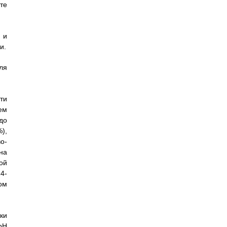
те
 и
и.
ля
ти
ем
до
),
о-
на
ой
4-
ом
ки
рН