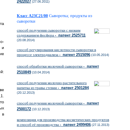
2422027
(27.06.2011)
Класс A23C21/00
Сыворотка; продукты из
сыворотки
та
способ получения сыворотки с низким
содержанием фосфора
- патент 2525711
(20.08.2014)
о-
 и
способ регулирования кислотности сыворотки в
ие
процессе электродиализа
- патент 2515096
(10.05.2014)
способ обработки молочной сыворотки
- патент
й:
2510849
(10.04.2014)
способ получения молочно-растительного
напитка из травы стевии
- патент 2501284
ве
(20.12.2013)
1.
то
способ получения молочной сыворотки
- патент
ых
2500172
(10.12.2013)
 в
композиция для производства косметических продуктов
и способ её производства
- патент 2499406
(27.11.2013)