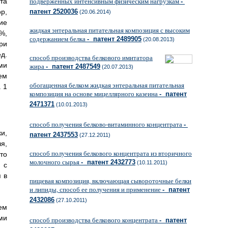
та
подверженных интенсивным физическим нагрузкам
-
р,
патент 2520036
(20.06.2014)
ие
жидкая энтеральная питательная композиция с высоким
%,
содержанием белка
- патент 2489905
(20.08.2013)
ри
д.
способ производства белкового имитатора
ми
жира
- патент 2487549
(20.07.2013)
ем
обогащенная белком жидкая энтеральная питательная
 1
композиция на основе мицеллярного казеина
- патент
2471371
(10.01.2013)
способ получения белково-витаминного концентрата
-
и,
патент 2437553
(27.12.2011)
я,
способ получения белкового концентрата из вторичного
то
молочного сырья
- патент 2432773
(10.11.2011)
 с
 в
пищевая композиция, включающая сывороточные белки
и липиды, способ ее получения и применение
- патент
2432086
(27.10.2011)
ем
ми
способ производства белкового концентрата
- патент