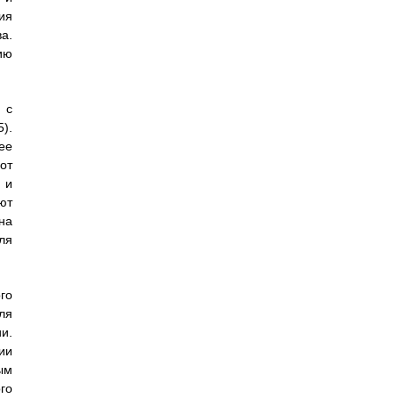
ия
а.
ию
 с
).
ее
от
 и
ют
на
ля
го
ля
и.
ии
ым
го