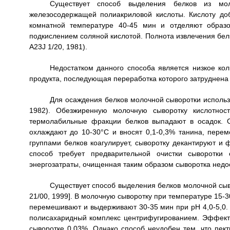
Существует способ выделения белков из мо
железосодержащей полиакриловой кислоты. Кислоту до
комнатной температуре 40-45 мин и отделяют образо
подкислением соляной кислотой. Полнота извлечения бел
А23J 1/20, 1981).
Недостатком данного способа является низкое кол
продукта, последующая переработка которого затруднена
Для осаждения белков молочной сыворотки использ
1982). Обезжиренную молочную сыворотку кислотнос
термолабильные фракции белков выпадают в осадок. 
охлаждают до 10-30°С и вносят 0,1-0,3% танина, пере
группами белков коагулирует, сыворотку декантируют и 
способ требует предварительной очистки сыворотки
энергозатраты, очищенная таким образом сыворотка недос
Существует способ выделения белков молочной сыво
21/00, 1999]. В молочную сыворотку при температуре 15-3
перемешивают и выдерживают 30-35 мин при рН 4,0-5,0.
полисахаридный комплекс центрифугированием. Эффекти
сыворотке 0,03%. Однако способ неудобен тем, что пек