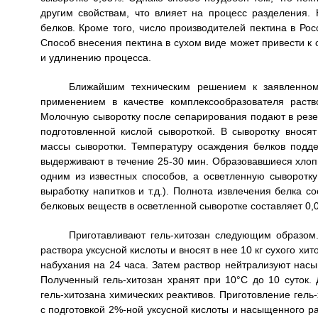
другим свойствам, что влияет на процесс разделения
белков. Кроме того, число производителей пектина в Рос
Способ внесения пектина в сухом виде может привести к
и удлинению процесса.
Ближайшим техническим решением к заявленном
применением в качестве комплексообразователя раств
Молочную сыворотку после сепарирования подают в резе
подготовленной кислой сывороткой. В сыворотку вносят
массы сыворотки. Температуру осаждения белков подд
выдерживают в течение 25-30 мин. Образовавшиеся хлоп
одним из известных способов, а осветленную сыворотк
выработку напитков и т.д.). Полнота извлечения белка со
белковых веществ в осветленной сыворотке составляет 0,
Приготавливают гель-хитозан следующим образом
раствора уксусной кислоты и вносят в нее 10 кг сухого х
набухания на 24 часа. Затем раствор нейтрализуют нас
Полученный гель-хитозан хранят при 10°С до 10 суток.
гель-хитозана химических реактивов. Приготовление гел
с подготовкой 2%-ной уксусной кислоты и насыщенного ра