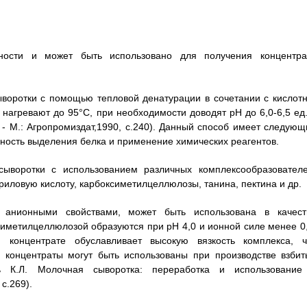
ности и может быть использовано для получения концентра
воротки с помощью тепловой денатурации в сочетании с кислотн
нагревают до 95°С, при необходимости доводят рН до 6,0-6,5 ед.
- М.: Агропромиздат,1990, с.240). Данный способ имеет следующ
вность выделения белка и применение химических реагентов.
ыворотки с использованием различных комплексообразователе
иловую кислоту, карбоксиметилцеллюлозы, танина, пектина и др.
 анионными свойствами, может быть использована в качест
иметилцеллюлозой образуются при рН 4,0 и ионной силе менее 0,
 концентрате обуславливает высокую вязкость комплекса, ч
 концентраты могут быть использованы при производстве взбит
ль К.Л. Молочная сыворотка: переработка и использование
с.269).