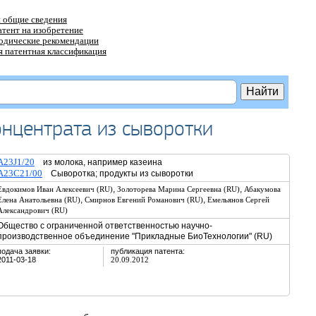
 общие сведения
атент на изобретение
тодические рекомендации
 патентная классификация
онцентрата из сыворотки
A23J1/20
из молока, например казеина
A23C21/00
Сыворотка; продукты из сыворотки
,
,
Евдокимов Иван Алексеевич (RU)
Золоторева Марина Сергеевна (RU)
Абакумова
,
,
Елена Анатольевна (RU)
Смирнов Евгений Романович (RU)
Емельянов Сергей
Александрович (RU)
Общество с ограниченной ответственностью научно-
производственное объединение "Прикладные БиоТехнологии" (RU)
подача заявки:
публикация патента:
2011-03-18
20.09.2012