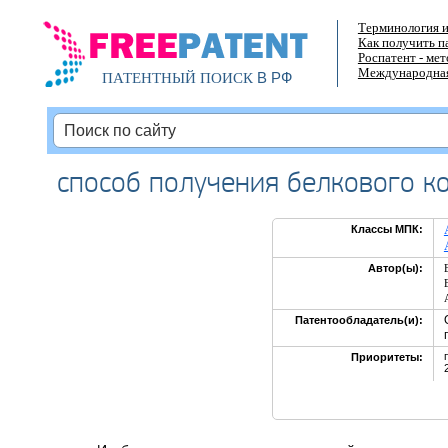
Терминология и
Как получить п
Роспатент - ме
Международная
В РФ
ПАТЕНТНЫЙ ПОИСК
способ получения белкового к
Классы МПК:
Автор(ы):
Патентообладатель(и):
Приоритеты: