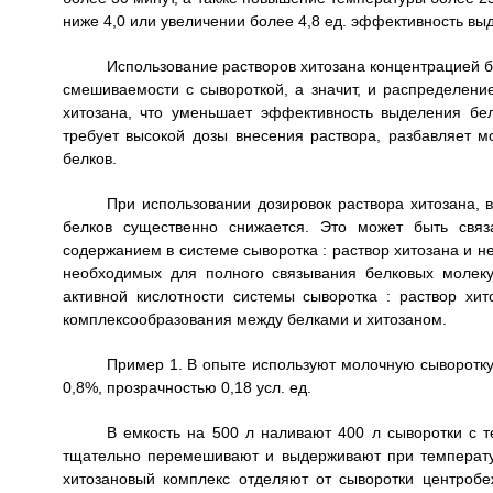
ниже 4,0 или увеличении более 4,8 ед. эффективность вы
Использование растворов хитозана концентрацией б
смешиваемости с сывороткой, а значит, и распределени
хитозана, что уменьшает эффективность выделения бе
требует высокой дозы внесения раствора, разбавляет 
белков.
При использовании дозировок раствора хитозана,
белков существенно снижается. Это может быть связ
содержанием в системе сыворотка : раствор хитозана и н
необходимых для полного связывания белковых молеку
активной кислотности системы сыворотка : раствор хит
комплексообразования между белками и хитозаном.
Пример 1. В опыте используют молочную сыворотку 
0,8%, прозрачностью 0,18 усл. ед.
В емкость на 500 л наливают 400 л сыворотки с т
тщательно перемешивают и выдерживают при температу
хитозановый комплекс отделяют от сыворотки центроб