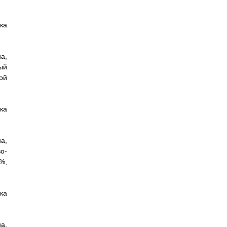
ка
а,
ый
ой
ка
а,
о-
%,
ка
а,