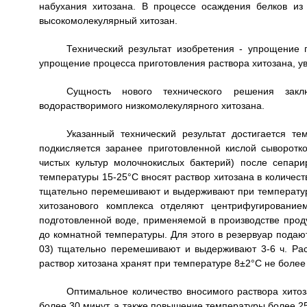
набухания хитозана. В процессе осаждения белков из
высокомолекулярный хитозан.
Технический результат изобретения - упрощение 
упрощение процесса приготовления раствора хитозана, у
Сущность нового технического решения закл
водорастворимого низкомолекулярного хитозана.
Указанный технический результат достигается те
подкисляется заранее приготовленной кислой сыворотк
чистых культур молочнокислых бактерий) после сепар
температуры 15-25°С вносят раствор хитозана в количеств
тщательно перемешивают и выдерживают при температуре
хитозанового комплекса отделяют центрифугирование
подготовленной воде, применяемой в производстве прод
до комнатной температуры. Для этого в резервуар подают
03) тщательно перемешивают и выдерживают 3-6 ч. Ра
раствор хитозана хранят при температуре 8±2°С не более 
Оптимальное количество вносимого раствора хито
более 30 минут, а также повышение температуры более 2