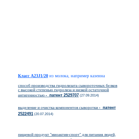
Класс A23J1/20
из молока, например казеина
способ производства гидролизата сывороточных белков
с высокой степенью гидролиза и низкой остаточной
антигенностью
- патент 2529707
(27.09.2014)
выделение и очистка компонентов сыворотки
- патент
2522491
(20.07.2014)
пищевой продукт "миоактив-спорт" для питания людей,