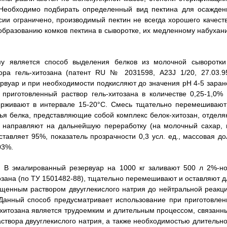
. Необходимо подбирать определенный вид пектина для осажден
сии ограничено, производимый пектин не всегда хорошего качеств
 образованию комков пектина в сыворотке, их медленному набухан
у является способ выделения белков из молочной сыворотки
ора гель-хитозана (патент RU № 2031598, А23J 1/20, 27.03.95
рвуар и при необходимости подкисляют до значения рН 4-5 заран
 приготовленный раствор гель-хитозана в количестве 0,25-1,0% 
ерживают в интервале 15-20°С. Смесь тщательно перемешивают
ья белка, представляющие собой комплекс белок-хитозан, отделя
у направляют на дальнейшую переработку (на молочный сахар, 
ставляет 95%, показатель прозрачности 0,3 усл. ед., массовая до
03%.
. В эмалированный резервуар на 1000 кг заливают 500 л 2%-но
итозана (по ТУ 1501482-88), тщательно перемешивают и оставляют д
ыщенным раствором двууглекислого натрия до нейтральной реакци
 Данный способ предусматривает использование при приготовлен
ь-хитозана является трудоемким и длительным процессом, связанн
створа двууглекислого натрия, а также необходимостью длительно