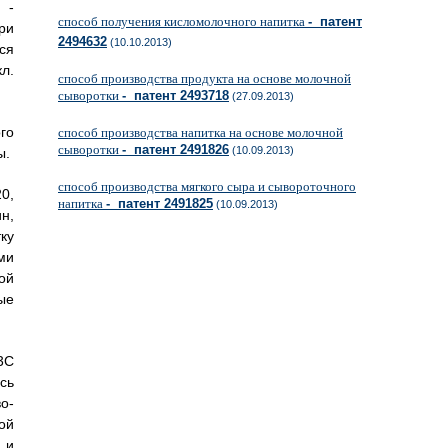
 -
способ получения кисломолочного напитка
- патент
ри
2494632
(10.10.2013)
ся
л.
способ производства продукта на основе молочной
сыворотки
- патент 2493718
(27.09.2013)
го
способ производства напитка на основе молочной
сыворотки
- патент 2491826
(10.09.2013)
ы.
способ производства мягкого сыра и сывороточного
0,
напитка
- патент 2491825
(10.09.2013)
н,
ку
ми
ой
ые
3С
сь
о-
ой
 и