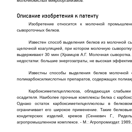
молочнокислых микроорганизмов.
Описание изобретения к патенту
Изобретение относится к молочной промышлен
сывороточных белков.
Известен способ выделения белков из молочной сы
щелочной коагуляцией, при котором молочную сыворотку 
выдерживают 30 мин (Храмцов А.Г. Молочная сыворотка. 
недостатки: большие энергозатраты, не высокая эффекти
Известны способы выделения белков молочной с
поликарбоксилкислотных препаратов, содержащих полиакр
Карбоксиметилцеллюлоза, обладающая слабыми
осадителя. Наиболее прочные комплексы белка с карбокс
Однако остаток карбоксиметилцеллюлозы в белковом
ограничивает его широкое применение. Такие белковые
кондитерских изделий, кремов (Сенкевич Г., Риде
агропромышленном комплексе. - М.: Агропромиздат. 1989, 