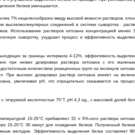
деления белков уменьшается.
олее 7% нецелесообразно ввиду высокой вязкости растворов, плох
ем высокомолекулярных соединений в системе сыворотка : раств
лков. Использование растворов хитозана концентрацией менее 
молочную сыворотку, ухудшает процесс и эффективность выделен
 выходящих за границы интервала 4-12%, эффективность выделен
ано при низких дозировках раствора хитозана с его маленьк
едостаточным количеством реакционных групп на молекуле хитозан
л. При высоких дозировках раствор хитозана влияет на величи
озана, увеличивая рН, что отрицательно сказывается на процес
с титруемой кислотностью 75°Т, рН 4,3 ед., с массовой долей бел
емпературой 15-25°С прибавляют 32 л 5%-ного раствора хитозан
ре 15-25°С 30 минут для осаждения белков. Полученный белков
ежным методом. Эффективность выделения белка составляет 96