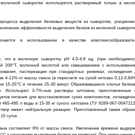
 молочной сыворотки используется растворимый только в кисло
процесса выделения белковых веществ из сыворотки, ускорение
величение эффективности выделения белков из молочной сыворотк
ючается в использовании в качестве комплексообразовате
м, что в молочную сыворотку рН 4,0-4,8 ед. (при необходимос
ой 200°Т, молочной кислотой или сквашиванием с использовани
ирования, пастеризации при стандартных режимах, охлаждения 
е 4-12% от массы смеси (в пересчете на сухой хитозан 0,12-0,84%
 15-25°С в течение 25-30 минут. Образовавшиеся хлопья белков
м. Используют 3-7%-ные растворы хитозана, приготовленные 
уктов питания для восстановления сухих компонентов, охлажденн
 465-485 л воды и 15-35 кг сухого хитозана (ТУ 9289-067-0047212
створ имеет нейтральную реакцию. Приготовленный таким образ
10 суток.
зана составляет 8% от массы смеси. Увеличение времени выдерж
5°С к улучшению выделения белков не приводит. При уменьшении 