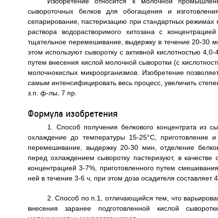
Изобретение относится к молочной промышлен
сывороточных белков для обогащения и изготовления
сепарирование, пастеризацию при стандартных режимах 
раствора водорастворимого хитозана с концентрацией
тщательное перемешивание, выдержку в течение 20-30 м
этом используют сыворотку с активной кислотностью 4,0-4
путем внесения кислой молочной сыворотки (с кислотнос
молочнокислых микроорганизмов. Изобретение позволяет 
самым интенсифицировать весь процесс, увеличить степе
з.п. ф-лы, 7 пр.
Формула изобретения
1. Способ получения белкового концентрата из с
охлаждение до температуры 15-25°С, приготовление и
перемешивание, выдержку 20-30 мин, отделение белко
перед охлаждением сыворотку пастеризуют, в качестве 
концентрацией 3-7%, приготовленного путем смешивания
ней в течение 3-6 ч, при этом доза осадителя составляет 
2. Способ по п.1, отличающийся тем, что варьирова
внесения заранее подготовленной кислой сыворот