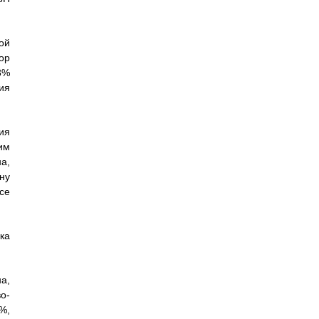
ой
ор
3%
ия
ия
им
а,
ну
се
ка
а,
о-
%,