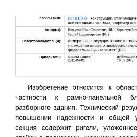
E04B1/343
Классы МПК:
конструкции, отличающие
или складными частями, например для
,
Автор(ы):
Инжутов Иван Семёнович (RU)
Коренчук Вит
Сергей Владимирович (RU)
Федеральное государственное автоно
Патентообладатель(и):
учреждение высшего профессионально
федеральный университет" (RU)
подача заявки:
публикация 
Приоритеты:
2011-04-01
10.09.2012
Изобретение относится к област
частности к рамно-панельной бл
разборного здания. Технический резу
повышении надежности и общей ус
секция содержит ригели, уложенно