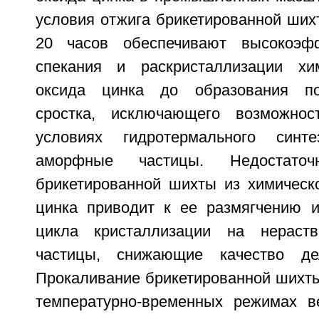
условия отжига брикетированной ших
20 часов обеспечивают высокоэф
спекания и раскристаллизации хим
оксида цинка до образования пол
сростка, исключающего возможно
условиях гидротермального синт
аморфные частицы. Недостаточ
брикетированной шихты из химическо
цинка приводит к ее размягчению 
цикла кристаллизации на нераст
частицы, снижающие качество де
Прокаливание брикетированной шихты
температурно-временных режимах в