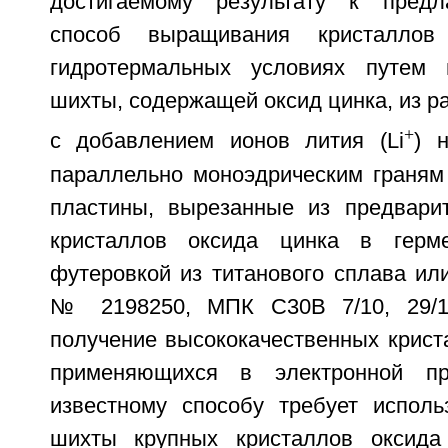
достигаемому результату к предл
способ выращивания кристалло
гидротермальных условиях путем п
шихты, содержащей оксид цинка, из ра
+
с добавлением ионов лития (Li
) 
параллельно моноэдрическим граням 
пластины, вырезанные из предвари
кристаллов оксида цинка в герм
футеровкой из титанового сплава ил
№ 2198250, МПК С30В 7/10, 29/16
получение высококачественных крист
применяющихся в электронной пр
известному способу требует исполь
шихты крупных кристаллов оксида