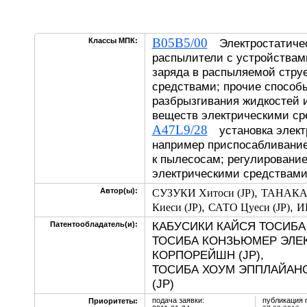
B05B5/00
Классы МПК:
Электростатичес
распылители с устройствам
заряда в распыляемой стру
средствами; прочие способы
разбрызгивания жидкостей и
веществ электрическими с
A47L9/28
установка элект
например приспосабливание
к пылесосам; регулировани
электрическими средства
,
Автор(ы):
СУЗУКИ Хитоси (JP)
ТАНАКА М
,
,
Киеси (JP)
САТО Цуеси (JP)
И
КАБУСИКИ КАЙСЯ ТОСИБА 
Патентообладатель(и):
ТОСИБА КОНЗЬЮМЕР ЭЛЕ
КОРПОРЕЙШН (JP),
ТОСИБА ХОУМ ЭППЛАЙАН
(JP)
подача заявки:
публикация 
Приоритеты: