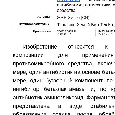
антибиотики, антисептики,
средства
Автор(ы):
ЖАН Хешен (CN)
Тяньзинь Хемэй Био-Тек Ко.
Патентообладатель(и):
подача заявки:
публикация 
Приоритеты:
2007-08-14
27.08.2012
Изобретение относится к ф
композиции для применен
противомикробного средства, вклю
мере, один антибиотик на основе бета
мере, один буферный компонент, по 
ингибитор бета-лактамазы и, по к
антибиотик-аминогликозид. Фармацев
представлена в виде стабиль
образования осадка после обрабо