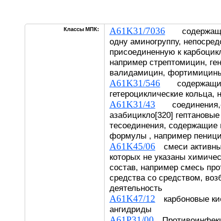
A61K31/7036
Классы МПК:
содержащие 
одну аминогруппу, непосред
присоединенную к карбоцик
например стрептомицин, ге
валидамицин, фортимицин
A61K31/546
содержащие 
гетероциклические кольца,
A61K31/43
соединения,со
азабицикло[320] гептановые
тесоединения, содержащие 
формулы , например пениц
A61K45/06
смеси активных
которых не указаны химичес
состав, например смесь пр
средства со средством, в
деятельность
A61K47/12
карбоновые кис
ангидриды
A61P31/00
Противоинфекци