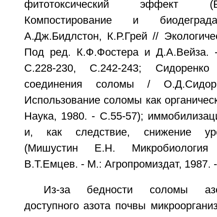
фитотоксический эффект (
Компостирование и биодегра
А.Дж.Бидлстон, К.Р.Грей // Экологиче
Под ред. К.Ф.Фостера и Д.А.Вейза. -
С.228-230, С.242-243; Сидоренко
соединения соломы / О.Д.Сидоре
Использование соломы как органическо
Наука, 1980. - С.55-57); иммобилизац
и, как следствие, снижение уро
(Мишустин Е.Н. Микробиология
В.Т.Емцев. - М.: Агропромиздат, 1987. -
Из-за бедности соломы азо
доступного азота почвы микрооргани