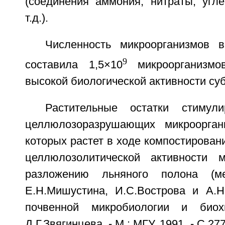
(соединения аммония, нитраты, угле
т.д.).
Численность микроорганизмов 
9
составила 1,5×10
микроорганизмо
высокой биологической активности суб
Растительные остатки стимул
целлюлозоразрушающих микрооргани
которых растет в ходе компостирован
целлюлозолитической активности м
разложению льняного полона (ме
Е.Н.Мишустина, И.С.Вострова и А.Н
почвенной микробиологии и био
Д.Г.Звягинцева. - М.: МГУ, 1991. - С.2