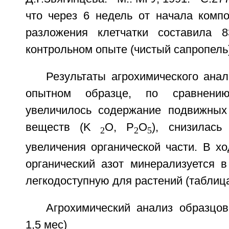
что через 6 недель от начала компо
разложения клетчатки составила 8
контрольном опыте (чистый сапропель)
Результаты агрохимического анал
опытном образце, по сравнени
увеличилось содержание подвижных
веществ (K
O, P
O
), снизилась
2
2
5
увеличения органической части. В х
органический азот минерализуется 
легкодоступную для растений (таблица
Агрохимический анализ образцов
1,5 мес)