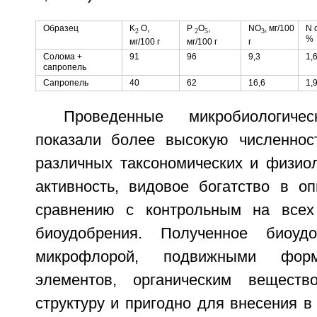
Образец
K
O,
P
O
,
NO
, мг/100
N 
2
2
5
3
%
мг/100 г
мг/100 г
г
Солома +
91
96
9,3
1,
сапропель
Сапропель
40
62
16,6
1,
Проведенные микробиологичес
показали более высокую численнос
различных таксономических и физиол
активность, видовое богатство в о
сравнению с контрольным на всех 
биоудобрения. Полученное биоуд
микрофлорой, подвижными форм
элементов, органическим вещест
структуру и пригодно для внесения в