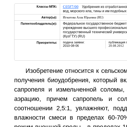
C05F7/00
Классы МПК:
Удобрения из отработанной 
вод, морского ила, тины и им подобных
Автор(ы):
Игнатова Алла Юрьевна (RU)
Федеральное государственное бюджет
Патентообладатель(и):
учреждение высшего профессионально
государственный технический универси
(КузГТУ) (RU)
подача заявки:
публикация 
Приоритеты:
2010-08-06
20.08.2012
Изобретение относится к сельском
получения биоудобрения, который в
сапропеля и измельченной соломы,
аэрацию, причем сапропель и со
соотношении 2,5:1, увлажняют, под
влажности смеси в пределах 60-70