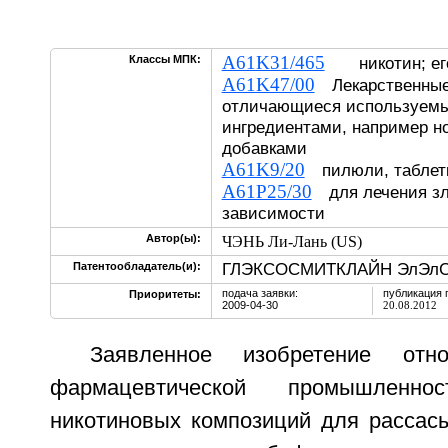
A61K31/465
Классы МПК:
никотин; его
A61K47/00
Лекарственные
отличающиеся используем
ингредиентами, например н
добавками
A61K9/20
пилюли, таблетк
A61P25/30
для лечения зл
зависимости
Автор(ы):
ЧЭНЬ Ли-Лань (US)
ГЛЭКСОСМИТКЛАЙН ЭлЭлС
Патентообладатель(и):
подача заявки:
публикация 
Приоритеты:
2009-04-30
20.08.2012
Заявленное изобретение отн
фармацевтической промышленно
никотиновых композиций для рассас