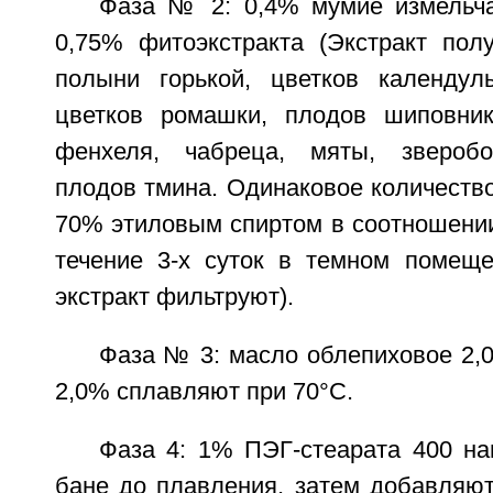
Фаза № 2: 0,4% мумие измельч
0,75% фитоэкстракта (Экстракт полу
полыни горькой, цветков календул
цветков ромашки, плодов шиповник
фенхеля, чабреца, мяты, зверобоя
плодов тмина. Одинаковое количеств
70% этиловым спиртом в соотношении
течение 3-х суток в темном помеще
экстракт фильтруют).
Фаза № 3: масло облепиховое 2,
2,0% сплавляют при 70°C.
Фаза 4: 1% ПЭГ-стеарата 400 на
бане до плавления, затем добавляют