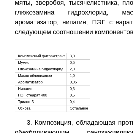
мяты, зверобоя, тысячелистника, пл
глюкозамина гидрохлорид, мас
ароматизатор, нипагин, ПЭГ стеарат
следующем соотношении компонентов
Комплексный фитоэкстракт
3,0
Мумие
0,5
Глюкозамина гидрохлорид
2,0
Масло облепиховое
1,0
Ароматизатор
0,05
Нипагин
0,3
ПЭГ стеарат 400
0,5
Трилон-Б
0,4
Основа
Остальное
3. Композиция, обладающая прот
обезболивающим, ранозаживля