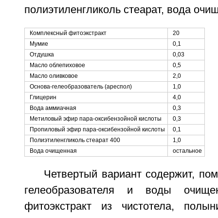
полиэтиленгликоль стеарат, вода очищ
Комплексный фитоэкстракт
20
Мумие
0,1
Отдушка
0,03
Масло облепиховое
0,5
Масло оливковое
2,0
Основа-гелеобразователь (ареспол)
1,0
Глицерин
4,0
Вода аммиачная
0,3
Метиловый эфир пара-оксибензойной кислоты
0,3
Пропиловый эфир пара-оксибензойной кислоты
0,1
Полиэтиленгликоль стеарат 400
1,0
Вода очищенная
остальное
Четвертый вариант содержит, по
гелеобразователя и воды очищен
фитоэкстракт из чистотела, полын