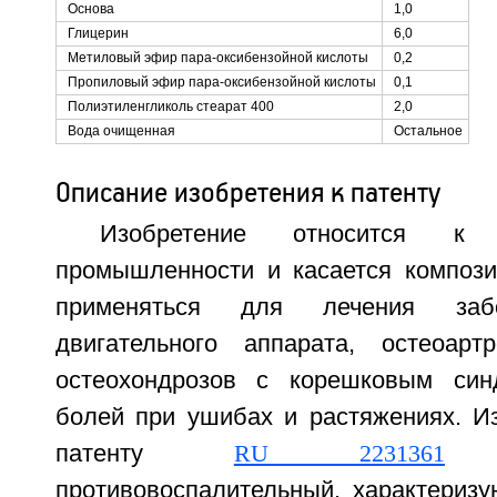
Основа
1,0
Глицерин
6,0
Метиловый эфир пара-оксибензойной кислоты
0,2
Пропиловый эфир пара-оксибензойной кислоты
0,1
Полиэтиленгликоль стеарат 400
2,0
Вода очищенная
Остальное
Описание изобретения к патенту
Изобретение относится к ф
промышленности и касается компози
применяться для лечения забо
двигательного аппарата, остеоартр
остеохондрозов с корешковым си
болей при ушибах и растяжениях. Из
патенту
RU 2231361
ан
противовоспалительный, характеризу