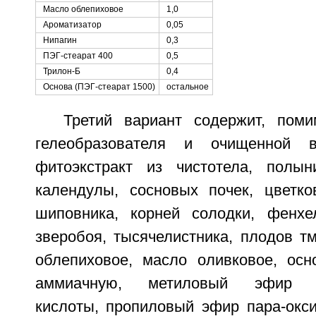
Масло облепиховое
1,0
Ароматизатор
0,05
Нипагин
0,3
ПЭГ-стеарат 400
0,5
Трилон-Б
0,4
Основа (ПЭГ-стеарат 1500)
остальное
Третий вариант содержит, пом
гелеобразователя и очищенной в
фитоэкстракт из чистотела, полын
календулы, сосновых почек, цветк
шиповника, корней солодки, фенхе
зверобоя, тысячелистника, плодов т
облепиховое, масло оливковое, осно
аммиачную, метиловый эфир па
кислоты, пропиловый эфир пара-окси