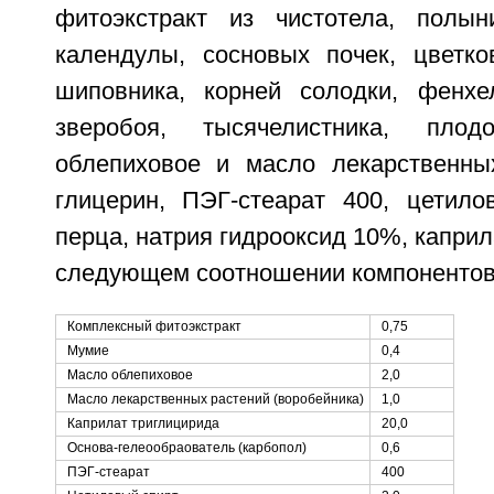
фитоэкстракт из чистотела, полын
календулы, сосновых почек, цветк
шиповника, корней солодки, фенхе
зверобоя, тысячелистника, пло
облепиховое и масло лекарственных
глицерин, ПЭГ-стеарат 400, цетилов
перца, натрия гидрооксид 10%, каприл
следующем соотношении компонентов,
Комплексный фитоэкстракт
0,75
Мумие
0,4
Масло облепиховое
2,0
Масло лекарственных растений (воробейника)
1,0
Каприлат триглицирида
20,0
Основа-гелеообраователь (карбопол)
0,6
ПЭГ-стеарат
400