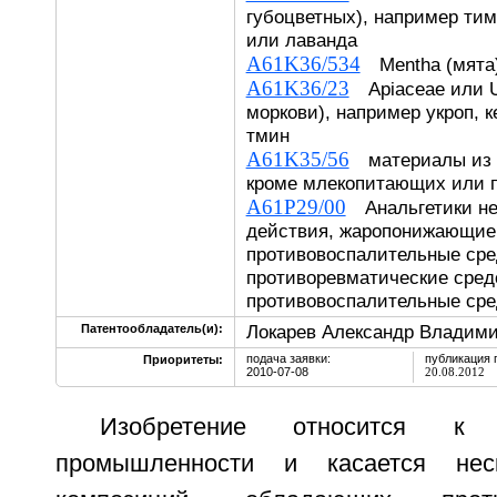
губоцветных), например тим
или лаванда
A61K36/534
Mentha (мята
A61K36/23
Apiaceae или Um
моркови), например укроп, к
тмин
A61K35/56
материалы из 
кроме млекопитающих или 
A61P29/00
Анальгетики не
действия, жаропонижающие
противовоспалительные сре
противоревматические сред
противовоспалительные сре
Локарев Александр Владими
Патентообладатель(и):
подача заявки:
публикация 
Приоритеты:
2010-07-08
20.08.2012
Изобретение относится к ф
промышленности и касается неск