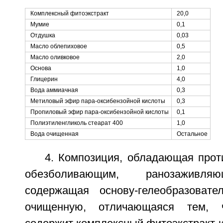
Комплексный фитоэкстракт
20,0
Мумие
0,1
Отдушка
0,03
Масло облепиховое
0,5
Масло оливковое
2,0
Основа
1,0
Глицерин
4,0
Вода аммиачная
0,3
Метиловый эфир пара-оксибензойной кислоты
0,3
Пропиловый эфир пара-оксибензойной кислоты
0,1
Полиэтиленгликоль стеарат 400
1,0
Вода очищенная
Остальное
4. Композиция, обладающая прот
обезболивающим, ранозаживля
содержащая основу-гелеобразоват
очищенную, отличающаяся тем, ч