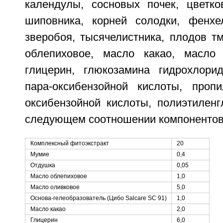
календулы, сосновых почек, цветк
шиповника, корней солодки, фенхе
зверобоя, тысячелистника, плодов т
облепиховое, масло какао, масло 
глицерин, глюкозамина гидрохлори
пара-оксибензойной кислоты, проп
оксибензойной кислоты, полиэтиленг
следующем соотношении компонентов,
Комплексный фитоэкстракт
20
Мумие
0,4
Отдушка
0,05
Масло облепиховое
1,0
Масло оливковое
5,0
Основа-гелеобразователь (Цибо Salcare SC 91)
1,0
Масло какао
2,0
Глицерин
6,0