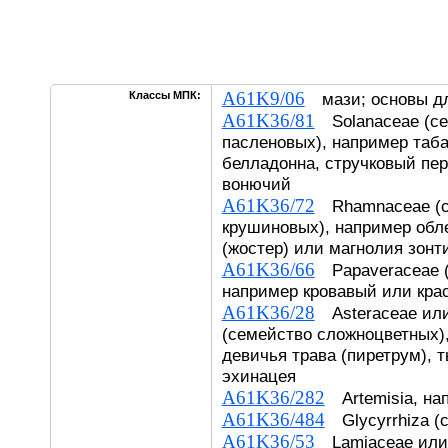
A61K9/06
Классы МПК:
мази; основы дл
A61K36/81
Solanaceae (с
пасленовых), например табак
белладонна, стручковый пе
вонючий
A61K36/72
Rhamnaceae (с
крушиновых), например обле
(жостер) или магнолия зонт
A61K36/66
Papaveraceae (
например кровавый или кра
A61K36/28
Asteraceae или
(семейство сложноцветных)
девичья трава (пиретрум), 
эхинацея
A61K36/282
Artemisia, на
A61K36/484
Glycyrrhiza (с
A61K36/53
Lamiaceae или 