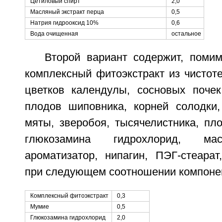
Цетиловый спирт
2,0
Масляный экстракт перца
0,5
Натрия гидрооксид 10%
0,6
Вода очищенная
остальное
Второй вариант содержит, поми
комплексный фитоэкстракт из чистоте
цветков календулы, сосновых почек
плодов шиповника, корней солодки,
мяты, зверобоя, тысячелистника, пл
глюкозамина гидрохлорид, мас
ароматизатор, нипагин, ПЭГ-стеарат
при следующем соотношении компонен
Комплексный фитоэкстракт
0,3
Мумие
0,5
Глюкозамина гидрохлорид
2,0