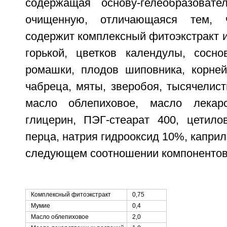
содержащая основу-гелеобразоват
очищенную, отличающаяся тем, ч
содержит комплексный фитоэкстракт и
горькой, цветков календулы, сосно
ромашки, плодов шиповника, корней
чабреца, мяты, зверобоя, тысячелист
масло облепиховое, масло лекарс
глицерин, ПЭГ-стеарат 400, цетилов
перца, натрия гидрооксид 10%, каприл
следующем соотношении компонентов
Комплексный фитоэкстракт
0,75
Мумие
0,4
Масло облепиховое
2,0