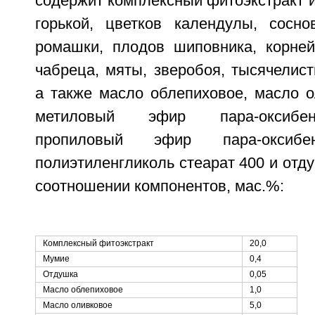
содержит комплексный фитоэкстракт и
горькой, цветков календулы, сосно
ромашки, плодов шиповника, корней
чабреца, мяты, зверобоя, тысячелист
а также масло облепиховое, масло о
метиловый эфир пара-оксибен
пропиловый эфир пара-оксибен
полиэтиленгликоль стеарат 400 и от
соотношении компонентов, мас.%:
Комплексный фитоэкстракт
20,0
Мумие
0,4
Отдушка
0,05
Масло облепиховое
1,0
Масло оливковое
5,0