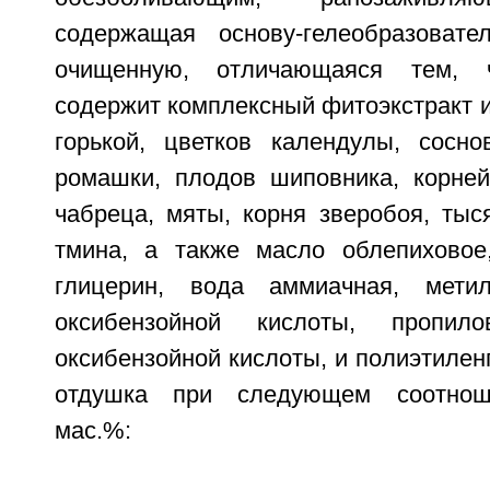
содержащая основу-гелеобразоват
очищенную, отличающаяся тем, ч
содержит комплексный фитоэкстракт и
горькой, цветков календулы, сосно
ромашки, плодов шиповника, корней
чабреца, мяты, корня зверобоя, тыс
тмина, а также масло облепиховое
глицерин, вода аммиачная, мети
оксибензойной кислоты, пропи
оксибензойной кислоты, и полиэтиленг
отдушка при следующем соотноше
мас.%: