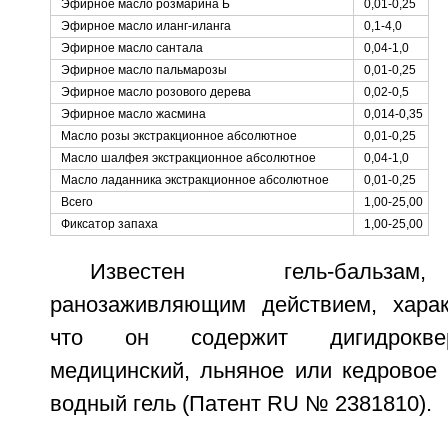
Эфирное масло розмарина Б
0,01-0,25
Эфирное масло иланг-иланга
0,1-4,0
Эфирное масло сантала
0,04-1,0
Эфирное масло пальмарозы
0,01-0,25
Эфирное масло розового дерева
0,02-0,5
Эфирное масло жасмина
0,014-0,35
Масло розы экстракционное абсолютное
0,01-0,25
Масло шалфея экстракционное абсолютное
0,04-1,0
Масло ладанника экстракционное абсолютное
0,01-0,25
Всего
1,00-25,00
Фиксатор запаха
1,00-25,00
Известен гель-бальза
ранозаживляющим действием, харак
что он содержит дигидроквер
медицинский, льняное или кедровое 
водный гель (Патент RU № 2381810).