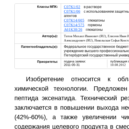
C07K1/02
Классы МПК:
в растворе
C07K1/06
с использованием защитных
агентов
C07K14/605
глюкагоны
C07K14/575
гормоны
A61K38/26
глюкагоны
,
Автор(ы):
Титов Михаил Иванович (RU)
Елисеев Иван 
,
Александрович (RU)
Никольская Софья Конст
Федеральное государственное бюджет
Патентообладатель(и):
учреждение высшего профессионально
Петербургский государственный униве
подача заявки:
публикация 
Приоритеты:
2011-05-31
10.08.2012
Изобретение относится к об
химической технологии. Предложен
пептида эксенатида. Технический ре
заключается в повышении выхода не
(42%-60%), а также увеличении чи
содержания целевого продукта в сме