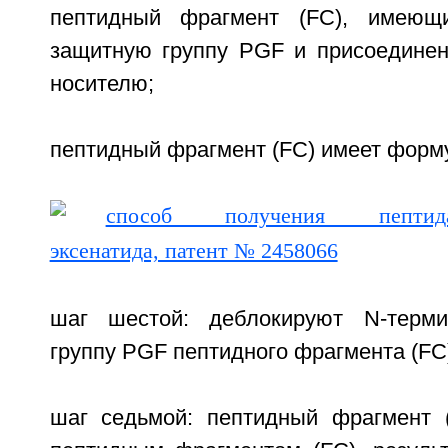
пептидный фрагмент (FC), имеющ
защитную группу PGF и присоедине
носителю;
пептидный фрагмент (FC) имеет форму
шаг шестой: деблокируют N-терм
группу PGF пептидного фрагмента (FC
шаг седьмой: пептидный фрагмент 