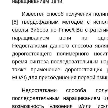
наращиванием цепи.
Известен способ получения поли
[5] твердофазным методом с испол
смолы Зибера по Fmoc/t-Bu стратеги
наращиванием цепи по одной
Недостатками данного способа явля
дорогостоящего полимерного носи
время синтеза последовательным на
также применение дорогостоящих 
HOAt) для присоединения первой ами
Недостатками способа полу
последовательным наращиванием це
возможность удвоения и/или иск