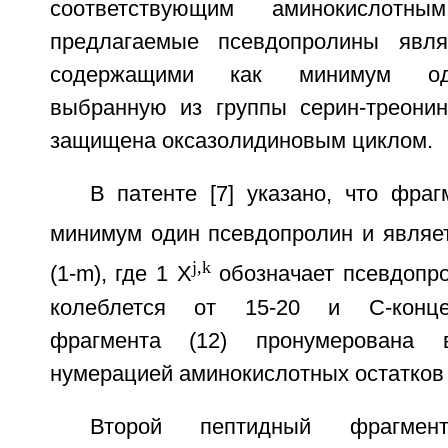
соответствующим аминокислотн
предлагаемые псевдопролины явля
содержащими как минимум одн
выбранную из группы серин-треонин
защищена оксазолидиновым циклом.
В патенте [7] указано, что фраг
минимум один псевдопролин и являе
j,k
(1-m), где 1 X
обозначает псевдопро
колеблется от 15-20 и C-конце
фрагмента (12) пронумерована 
нумерацией аминокислотных остатков 
Второй пептидный фрагмен