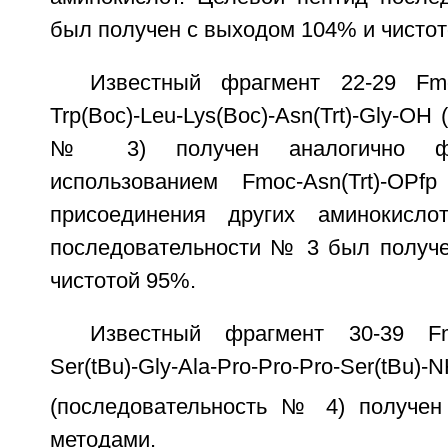
был получен с выходом 104% и чистот
Известный фрагмент 22-29 Fmoc-
Trp(Boc)-Leu-Lys(Boc)-Asn(Trt)-Gly-OH
№ 3) получен аналогично фр
использованием Fmoc-Asn(Trt)-OP
присоединения других аминокисло
последовательности № 3 был получ
чистотой 95%.
Известный фрагмент 30-39 Fmoc
Ser(tBu)-Gly-Ala-Pro-Pro-Pro-Ser(tBu)-
(последовательность № 4) получен
методами.