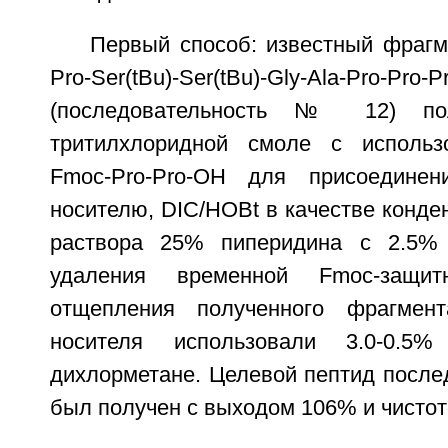
Первый способ: известный фрагм
Pro-Ser(tBu)-Ser(tBu)-Gly-Ala-Pro-Pro-
(последовательность № 12) по
тритилхлоридной смоле с использ
Fmoc-Pro-Pro-OH для присоедине
носителю, DIC/HOBt в качестве конде
раствора 25% пиперидина с 2.5
удаления временной Fmoc-защи
отщепления полученного фрагмен
носителя использовали 3.0-0.
дихлорметане. Целевой пептид после
был получен с выходом 106% и чистот