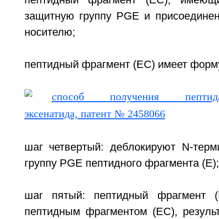
пептидный фрагмент (ЕС), имеющ
защитную группу PGE и присоедине
носителю;
пептидный фрагмент (ЕС) имеет форму
шаг четвертый: деблокируют N-тер
группу PGE пептидного фрагмента (Е);
шаг пятый: пептидный фрагмент (
пептидным фрагментом (ЕС), результ