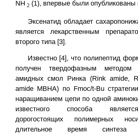
NH
(1), впервые были опубликованы в
2
Эксенатид обладает сахаропони
является лекарственным препарат
второго типа [3].
Известно [4], что полипептид фор
получен твердофазным методом 
амидных смол Ринка (Rink amide, R
amide MBHA) по Fmoc/t-Bu стратеги
наращиванием цепи по одной аминоки
известного способа являетс
дорогостоящих полимерных нос
длительное время синтеза п