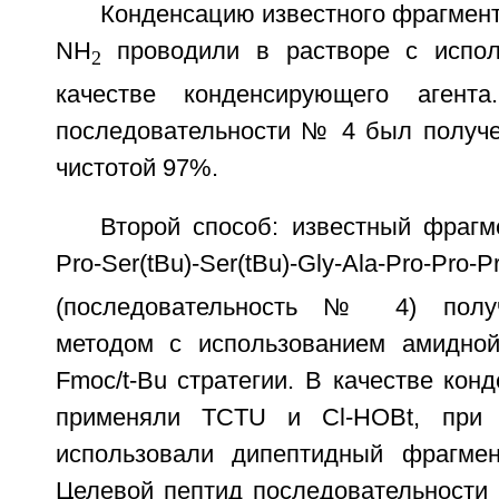
Конденсацию известного фрагмента
NH
проводили в растворе с испо
2
качестве конденсирующего агент
последовательности № 4 был получ
чистотой 97%.
Второй способ: известный фрагм
Pro-Ser(tBu)-Ser(tBu)-Gly-Ala-Pro-Pro-P
(последовательность № 4) полу
методом с использованием амидно
Fmoc/t-Bu стратегии. В качестве кон
применяли TCTU и Cl-HOBt, при 
использовали дипептидный фрагмен
Целевой пептид последовательности