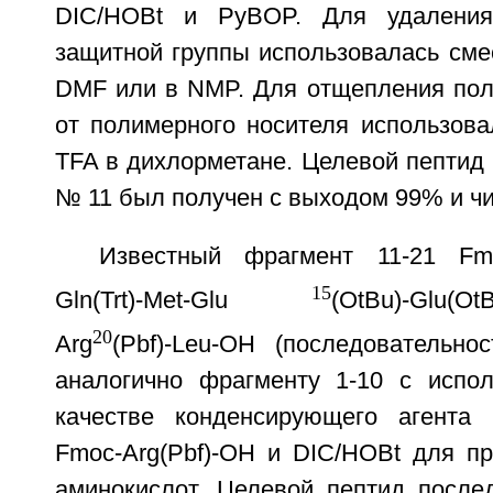
DIC/HOBt и PyBOP. Для удаления
защитной группы использовалась сме
DMF или в NMP. Для отщепления пол
от полимерного носителя использова
TFA в дихлорметане. Целевой пептид
№ 11 был получен с выходом 99% и чи
Известный фрагмент 11-21 Fmoc-
15
Gln(Trt)-Met-Glu
(OtBu)-Glu(OtB
20
Arg
(Pbf)-Leu-OH (последовательн
аналогично фрагменту 1-10 с испо
качестве конденсирующего агента 
Fmoc-Arg(Pbf)-OH и DIC/HOBt для пр
аминокислот. Целевой пептид посл