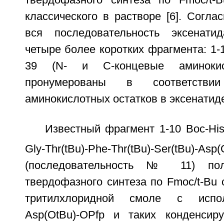
классического в растворе [6]. Согла
вся последовательность эксенати
четыре более коротких фрагмента: 1-10
39 (N- и C-концевые аминокис
пронумерованы в соответств
аминокислотных остатков в эксенатиде
Известный фрагмент 1-10 Boc-Hi
Gly-Thr(tBu)-Phe-Thr(tBu)-Ser(tBu)-Asp
(последовательность № 11) по
твердофазного синтеза по Fmoc/t-Bu с
тритилхлоридной смоле с испо
Asp(OtBu)-OPfp и таких конденсир