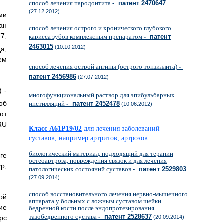
способ лечения пародонтита
- патент 2470647
(27.12.2012)
ми
ан
способ лечения острого и хронического глубокого
7,
кариеса зубов комплексным препаратом
- патент
2463015
(10.10.2012)
а,
ем
способ лечения острой ангины (острого тонзиллита)
-
патент 2456986
(27.07.2012)
) -
многофункциональный раствор для эпибульбарных
об
инстилляций
- патент 2452478
(10.06.2012)
ют
RU
Класс A61P19/02
для лечения заболеваний
суставов, например артритов, артрозов
биологический материал, подходящий для терапии
ге
остеоартроза, повреждения связок и для лечения
р,
патологических состояний суставов
- патент 2529803
(27.09.2014)
способ восстановительного лечения нервно-мышечного
ой
аппарата у больных с ложным суставом шейки
ие
бедренной кости после эндопротезирования
тазобедренного сустава
- патент 2528637
рс
(20.09.2014)