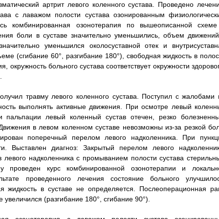
матический артрит левого коленного сустава. Проведено лечени
става с лаважом полости сустава озонированным физиологическ
ась комбинированная озонотерапия по вышеописанной схеме
ения боли в суставе значительно уменьшились, объем движений
 значительно уменьшился околосуставной отек и внутрисуставн
ъеме (сгибание 60°, разгибание 180°), свободная жидкость в полос
я, окружность больного сустава соответствует окружности здоровог
.
получил травму левого коленного сустава. Поступил с жалобами 
ность выполнять активные движения. При осмотре левый коленн
и пальпации левый коленный сустав отечен, резко болезненны
вижения в левом коленном суставе невозможны из-за резкой бол
стирован поперечный перелом левого надколенника. При пункц
ти. Выставлен диагноз: Закрытый перелом левого надколенник
з левого надколенника с промыванием полости сустава стерильн
му проведен курс комбинированной озонотерапии и локальн
ьтате проведенного лечения состояние больного улучшилос
ая жидкость в суставе не определяется. Послеоперационная ра
увеличился (разгибание 180°, сгибание 90°).
нная озонотерапия с лаважом полости сустава озонированн