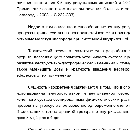
лечения состоит из 3-5 внутрисуставных инъекций и 10-
Применение озона в комплексном лечении больных с осте
Новгород. - 2003. - С.232-233).
Недостатком описанного способа является внутрис
процессы хряща суставных поверхностей костей и приводя
активных молекул кислорода при системной внутривенной
Технический результат заключается в разработке
артрита, позволяющего повысить устойчивость сустава к р
развитие деструктивно-дистрофических изменений и стим
также уменьшить дозы и кратность введения нестеро
эффектов от их применения.
Сущность изобретения заключается в том, что в сп
использования внутрисуставной и внутривенной озон
коленного сустава озонированным физиологическим раст
проводят внутрисуставное введение одновременно озоно-ки
В сочетании с озонотерапией трехкратно внутрисуставн
дозе 8 мг, 1 раз в 4 дня.
Способ осуществляют следующим образом. Пацие