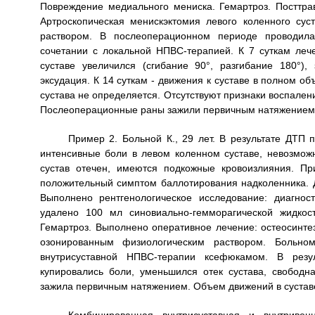
Повреждение медиального мениска. Гемартроз. Посттрав
Артроскопическая менискэктомия левого коленного су
раствором. В послеоперационном периоде проводил
сочетании с локальной НПВС-терапией. К 7 суткам леч
суставе увеличился (сгибание 90°, разгибание 180°),
эксудация. К 14 суткам - движения к суставе в полном об
сустава не определяется. Отсутствуют признаки воспалени
Послеоперационные раны зажили первичным натяжением
Пример 2. Больной К., 29 лет. В результате ДТП 
интенсивные боли в левом коленном суставе, невозмож
сустав отечен, имеются подкожные кровоизлияния. Пр
положительный симптом баллотирования надколенника. Д
Выполнено рентгенологическое исследование: диагно
удалено 100 мл синовиально-гемморагической жидкос
Гемартроз. Выполнено оперативное лечение: остеосинте
озонированным физиологическим раствором. Больно
внутрисуставной НПВС-терапии ксефюкамом. В резул
купировались боли, уменьшился отек сустава, свободн
зажила первичным натяжением. Объем движений в суставе 
Комбинированная внутрисуставная и внутриве