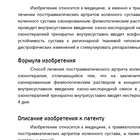
Изобретение относится к медицине, а именно к тр
лечении посттравматических артритов коленного сустав
коленного сустава озонированным физиологическим раст
проводят внутрисуставное введение озоно-кислородной сме
озонотерапией трехкратно внутрисуставно вводят ксефо
устойчивость сустава к регионарной тканевой гипокси
дистрофических изменений и стимулировать репаративные
Формула изобретения
Способ лечения посттравматического артрита коле
озонотерапии, отличающийся тем, что на заключит
озонированным физиологическим раствором в концен
внутрисуставное введение озоно-кислородной смеси в 
озонотерапией трехкратно внутрисуставно вводят нестерои
4 дня.
Описание изобретения к патенту
Изобретение относится к медицине, к травматолог
посттравматических артритов коленного сустава, а такж