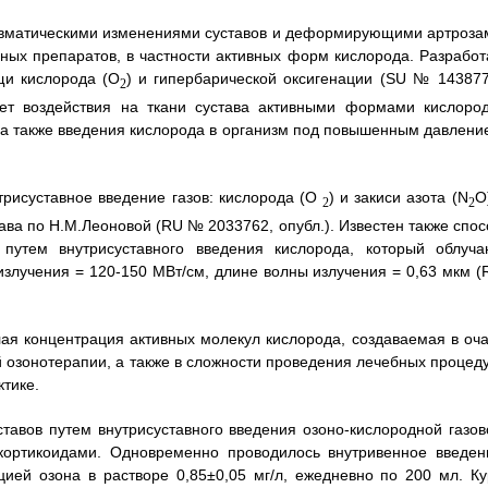
авматическими изменениями суставов и деформирующими артроза
ных препаратов, в частности активных форм кислорода. Разработ
щи кислорода (О
) и гипербарической оксигенации (SU № 143877
2
чет воздействия на ткани сустава активными формами кислород
 а также введения кислорода в организм под повышенным давлени
рисуставное введение газов: кислорода (O
) и закиси азота (N
O
2
2
ва по Н.М.Леоновой (RU № 2033762, опубл.). Известен также спос
утем внутрисуставного введения кислорода, который облуча
излучения = 120-150 МВт/см, длине волны излучения = 0,63 мкм (
я концентрация активных молекул кислорода, создаваемая в оча
 озонотерапии, а также в сложности проведения лечебных процеду
ктике.
ставов путем внутрисуставного введения озоно-кислородной газов
окортикоидами. Одновременно проводилось внутривенное введен
цией озона в растворе 0,85±0,05 мг/л, ежедневно по 200 мл. Ку