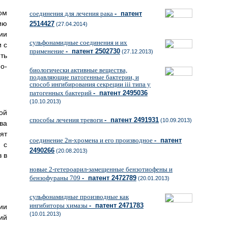
ом
соединения для лечения рака
- патент
ию
2514427
(27.04.2014)
ии
сульфонамидные соединения и их
 с
применение
- патент 2502730
(27.12.2013)
ть
о-
биологически активные вещества,
подавляющие патогенные бактерии, и
способ ингибирования секреции iii типа у
патогенных бактерий
- патент 2495036
(10.10.2013)
ой
способы лечения тревоги
- патент 2491931
(10.09.2013)
ва
ят
соединение 2н-хромена и его производное
- патент
 с
2490266
(20.08.2013)
 в
новые 2-гетероарил-замещенные бензотиофены и
бензофураны 709
- патент 2472789
(20.01.2013)
сульфонамидные производные как
ингибиторы химазы
- патент 2471783
ии
(10.01.2013)
ий