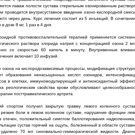
яется лаваж полости сустава стерильным озонированным раствор
ии проводится внутрисуставное введение озоно-кислородной смеси
/л через день. Курс лечения состоит из 5 инъекций. В сочетании
 дозе 8 мг, 1 раз в 4 дня.
ероидной противовоспалительной терапией применяется системн
ического раствора хлорида натрия с концентрацией озона 2 мг/
нно со скоростью 60 капель в минуту. Внутривенные вливан
ечения включает 10 инфузий.
 озона на кислородозависимые процессы, модификация структурн
ет образования ненасыщенных кислот озонидов, интенсификац
сов в клетках, иммуномодулирующий и антиоксидантный эффект
на реологические свойства крови обусловливают целесообразнос
ерапии посттравматического артрита.
ий спортом получил закрытую травму левого коленного сустав
резкие боли в левом коленном суставе, нарушение функции лев
в отечен, положительный симптом баллотирования надколенника,
льпации сустав горячий на ощупь, болезненный в области суставн
удалено 70 мл синовиально-гемморагической жидкости. Диагно