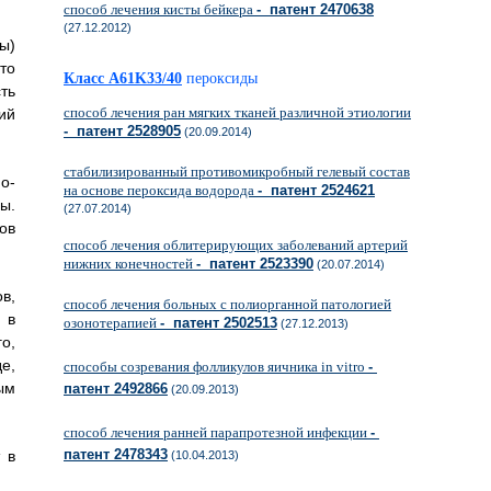
способ лечения кисты бейкера
- патент 2470638
(27.12.2012)
ы)
то
Класс A61K33/40
пероксиды
ть
способ лечения ран мягких тканей различной этиологии
ий
- патент 2528905
(20.09.2014)
стабилизированный противомикробный гелевый состав
о-
на основе пероксида водорода
- патент 2524621
ы.
(27.07.2014)
ов
способ лечения облитерирующих заболеваний артерий
нижних конечностей
- патент 2523390
(20.07.2014)
в,
способ лечения больных с полиорганной патологией
 в
озонотерапией
- патент 2502513
(27.12.2013)
о,
е,
способы созревания фолликулов яичника in vitro
-
ым
патент 2492866
(20.09.2013)
способ лечения ранней парапротезной инфекции
-
патент 2478343
 в
(10.04.2013)