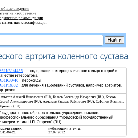
 общие сведения
атент на изобретение
тодические рекомендации
 патентная классификация
ского артрита коленного сустава
A61K31/4436
содержащие гетероциклическое кольцо с серой в
качестве гетероатома
A61K33/40
пероксиды
A61P19/02
для лечения заболеваний суставов, например артритов,
артрозов
,
,
Захватов Алексей Николаевич (RU)
Беляев Александр Назарович (RU)
Козлов
,
,
Сергей Александрович (RU)
Алмакаев Рафаэль Рафикович (RU)
Сафонов Владимир
Юрьевич (RU)
Государственное образовательное учреждение высшего
профессионального образования "Мордовский государственный
университет им. Н.П. Огарева" (RU)
подача заявки:
публикация патента:
2011-04-21
27.07.2012