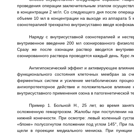
проведения операции заключительным этапом осуществл
в концентрации 2 мг/л. Со следующего дня после операц
объеме 10 мл в концентрации на выходе из аппарата 5 мг
озонотерапией трехкратно внутрисуставно вводя ксефокам в
Наряду с внутрисуставной озонотерапией и нест
внутривенное введение 200 мл озонированного физиолог
Сразу же после озонации раствор вводится внутриве
озонированного раствора проводятся каждый день. Курс л
Антигипоксический эффект и активирующее влияние
функционального состояния клеточных мембран за сч
ферментных систем и усиление метаболических процес
ангиопротекторное действие и положительное влияние 
внутрисуставного применения озона в патогенетической т
Пример 1. Больной Н., 25 лет, во время занят
осложненную гемартрозом. Жалобы при поступлении на 
нижней конечности. При осмотре: левый коленный суста
«блоке» полусогнутом положении под углом 145°, При па
щели в проекции медиального мениска. При пункции 