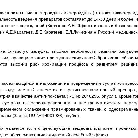
оспалительных нестероидных и стероидных (глюкокортикостероид
льность введения препаратов составляет до 14-30 дней и более, ч
 степени повреждений (Каратеев А.Е. Эффективность и безопаснос
 А.Е.Каратеев, Д.Е.Каратеев, Е.Л.Лучихина // Русский медицинск
на слизистую желудка, высокая вероятность развития желудочн
нзии, провоцирование приступов аспириновой бронхиальной астм
ется высокий риск хронизации процесса с развитием рецидив
, заключающийся в наложении на поврежденный сустав компрессо
, воду, местный анестетик и противовоспалительный препарат,
трия в качестве антигипоксанта (RU № 2040256, опубл.). Кроме тог
й суставов в послеоперационном и посттравматическом период
временном охлаждении травмированных тканей с одновременн
олем (Заявка RU № 94031936, опубл.).
я является то, что действующие вещества или агент проникают
иях, не обеспечивающих ожидаемый лечебный эффект.