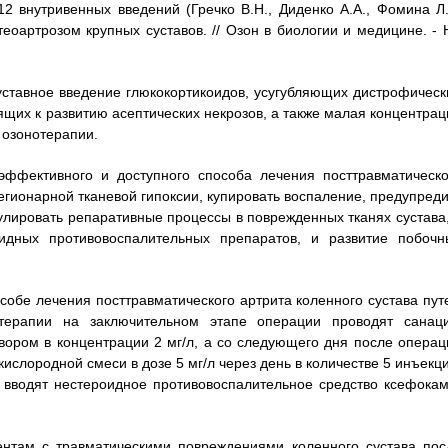
12 внутривенных введений (Гречко В.Н., Диденко А.А., Фомина Л.
оартрозом крупных суставов. // Озон в биологии и медицине. - Н
уставное введение глюкокортикоидов, усугубляющих дистрофическ
щих к развитию асептических некрозов, а также малая концентрац
 озонотерапии.
 эффективного и доступного способа лечения посттравматическо
егионарной тканевой гипоксии, купировать воспаление, предупреди
улировать репаративные процессы в поврежденных тканях сустава,
идных противовоспалительных препаратов, и развитие побочн
особе лечения посттравматического артрита коленного сустава пут
отерапии на заключительном этапе операции проводят санац
вором в концентрации 2 мг/л, а со следующего дня после операц
слородной смеси в дозе 5 мг/л через день в количестве 5 инъекци
о вводят нестероидное противовоспалительное средство ксефокам
нтам с травматическими повреждениями коленного сустава пос