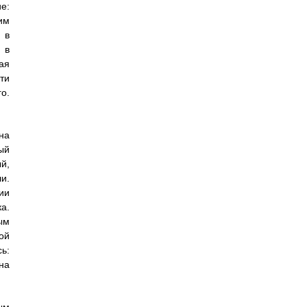
е:
им
 в
 в
ая
ти
о.
на
ый
й,
и.
ии
а.
ым
ой
ь:
на
ым