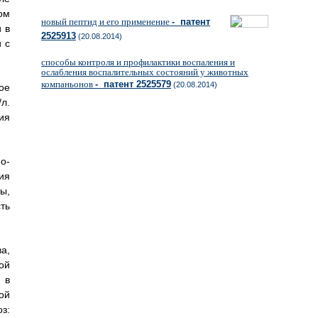
ом
новый пептид и его применение
- патент
 в
2525913
(20.08.2014)
 с
способы контроля и профилактики воспаления и
ослабления воспалительных состояний у животных
компаньонов
- патент 2525579
(20.08.2014)
ое
л.
ия
о-
ия
ы,
ть
а,
ой
 в
ой
з: