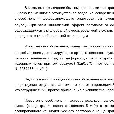
В комплексном лечении больных с ранними посттр
широко применяют внутрисуставное введение лекарствен
способ лечения деформирующего гонартроза при помо
опубл.). При этом клинический эффект получают за с
содержащимися в кислородной смеси, вводимой в сустав,
посредством гипербарической оксигенации.
Известен способ лечения, предусматривающий внут
способ лечения деформирующего артроза коленного суста
лечения начальных стадий деформирующего артроза п
лазерным лучом при температуре t=31±0,5°C, плотности 
№ 2239468, опубл.).
Недостатками приведенных способов являются мала
повреждения, отсутствие системного эффекта проводимой
что затрудняет их широкое применение в клинической пра
Известен способ лечения остеоартроза крупных су
смеси (концентрация озона составляла 5 мг/л) с глюк
озонированного физиологического раствора с концентра