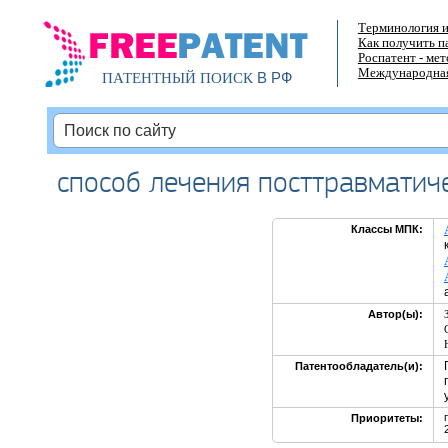
Терминология и
Как получить п
Роспатент - ме
Международная
В РФ
ПАТЕНТНЫЙ ПОИСК
способ лечения посттравматиче
Классы МПК:
Автор(ы):
Патентообладатель(и):
Приоритеты: