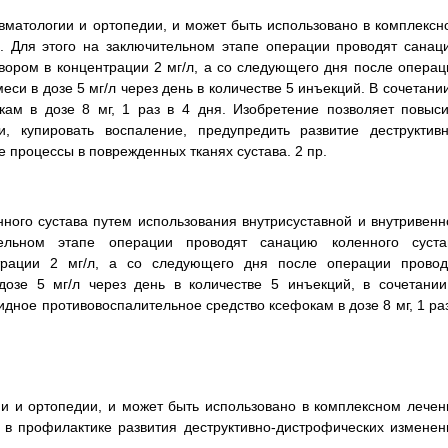
авматологии и ортопедии, и может быть использовано в комплексн
а. Для этого на заключительном этапе операции проводят санац
вором в концентрации 2 мг/л, а со следующего дня после операц
си в дозе 5 мг/л через день в количестве 5 инъекций. В сочетании
кам в дозе 8 мг, 1 раз в 4 дня. Изобретение позволяет повыси
и, купировать воспаление, предупредить развитие деструктивн
 процессы в поврежденных тканях сустава. 2 пр.
нного сустава путем использования внутрисуставной и внутривенн
ельном этапе операции проводят санацию коленного суста
трации 2 мг/л, а со следующего дня после операции провод
дозе 5 мг/л через день в количестве 5 инъекций, в сочетании
дное противовоспалительное средство ксефокам в дозе 8 мг, 1 раз
ии и ортопедии, и может быть использовано в комплексном лечен
е в профилактике развития деструктивно-дистрофических изменен