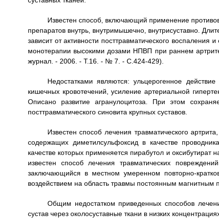
суставных тканей.
Известен способ, включающий применение противов
препаратов внутрь, внутримышечно, внутрисуставно. Длите
зависит от активности посттравматического воспаления и
монотерапии высокими дозами НПВП при раннем артрите /
журнал. - 2006. - Т.16. - № 7. - С.424-429).
Недостатками являются: ульцерогенное действие 
кишечных кровотечений, усиление артериальной гиперте
Описано развитие агранулоцитоза. При этом сохраня
посттравматического синовита крупных суставов.
Известен способ лечения травматического артрита
содержащих диметилсульфоксид в качестве проводника
качестве которых применяется пирабутол и оксибутират на
известен способ лечения травматических повреждени
заключающийся в местном умеренном повторно-кратко
воздействием на область травмы постоянным магнитным п
Общим недостатком приведенных способов лечени
сустав через околосуставные ткани в низких концентрац