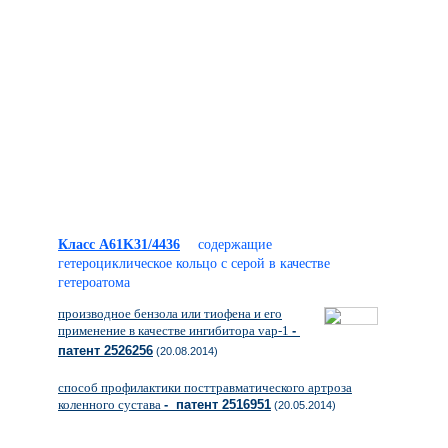
Класс A61K31/4436
содержащие
гетероциклическое кольцо с серой в качестве
гетероатома
производное бензола или тиофена и его
применение в качестве ингибитора vap-1
-
патент 2526256
(20.08.2014)
способ профилактики посттравматического артроза
коленного сустава
- патент 2516951
(20.05.2014)