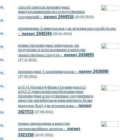
способ синтеза производных
имидазоламинокислот и родственных
соединений
- патент 2444516
(10.03.2012)
применение 2-имидазолов для лечения расстройств цнс
- патент 2440344
(20.01.2012)
новые производные имидазола, их
получение и использование в качестве
лекарственных средств
- патент 2434855
(27.11.2011)
производные 1-аллилимидазола
- патент 2430090
(27.09.2011)
n-(1-(1-бензил-4-фенил-1н-имидазол-2-
ил)-2,2-диметилпропил)бензамидные
производные и родственные соединения в
качестве ингибиторов кинезинового белка
веретена (ksp) для лечения рака
- патент
2427572
(27.08.2011)
новые пиперазины в качестве
антималярийных агентов
- патент
2423358
(10.07.2011)