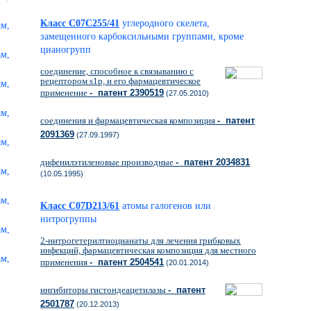
Класс C07C255/41
углеродного скелета,
замещенного карбоксильными группами, кроме
цианогрупп
соединение, способное к связыванию с
рецептором s1p, и его фармацевтическое
применение
- патент 2390519
(27.05.2010)
соединения и фармацевтическая композиция
- патент
2091369
(27.09.1997)
дифенилэтиленовые производные
- патент 2034831
(10.05.1995)
Класс C07D213/61
атомы галогенов или
нитрогруппы
2-нитрогетерилтиоцианаты для лечения грибковых
инфекций, фармацевтическая композиция для местного
применения
- патент 2504541
(20.01.2014)
ингибиторы гистондеацетилазы
- патент
2501787
(20.12.2013)