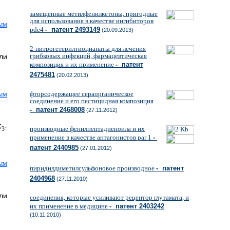
замещенные метилфенилкетоны, пригодные
для использования в качестве ингибиторов
pde4
- патент 2493149
(20.09.2013)
2-нитрогетерилтиоцианаты для лечения
грибковых инфекций, фармацевтическая
ли
композиция и их применение
- патент
2475481
(20.02.2013)
фторсодержащее сераорганическое
соединение и его пестицидная композиция
- патент 2468008
(27.11.2012)
C
-
производные фенилпентадиеноила и их
3
применение в качестве антагонистов par 1
-
патент 2440985
(27.01.2012)
пиридилдиметилсульфоновое производное
- патент
2404968
(27.11.2010)
ли
соединения, которые усиливают рецептор глутамата, и
их применение в медицине
- патент 2403242
(10.11.2010)