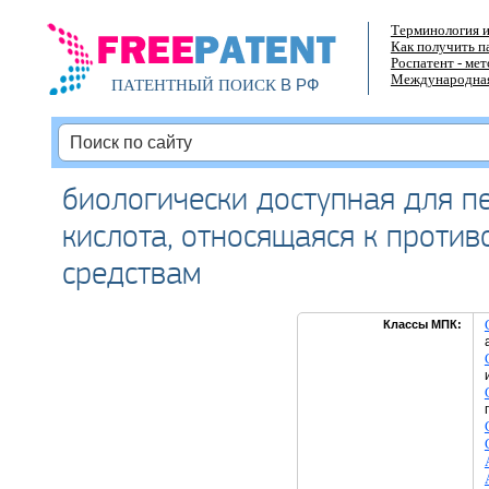
Терминология и
Как получить п
Роспатент - ме
Международная
В РФ
ПАТЕНТНЫЙ ПОИСК
биологически доступная для п
кислота, относящаяся к проти
средствам
Классы МПК: