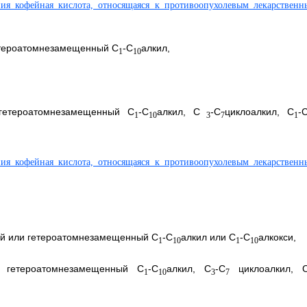
етероатомнезамещенный C
-C
алкил,
1
10
гетероатомнезамещенный C
-C
алкил, C
-C
циклоалкил, С
-
1
10
3
7
1
ый или гетероатомнезамещенный C
-C
алкил или C
-С
алкокси,
1
10
1
10
 гетероатомнезамещенный C
-С
алкил, С
-С
циклоалкил, 
1
10
3
7