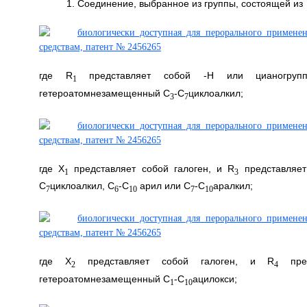
1. Соединение, выбранное из группы, состоящей из
где R
представляет собой -Н или цианогруп
1
гетероатомнезамещенный C
-C
циклоалкил;
3
7
где X
представляет собой галоген, и R
представляет
1
3
C
циклоалкил, C
-C
арил или C
-C
аралкил;
7
6
10
7
10
где Х
представляет собой галоген, и R
пред
2
4
гетероатомнезамещенный C
-C
ацилокси;
1
10