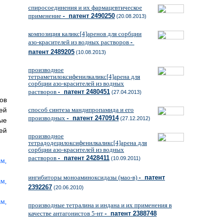
спиросоединения и их фармацевтическое
применение
- патент 2490250
(20.08.2013)
композиция каликс[4]аренов для сорбции
азо-красителей из водных растворов
-
патент 2489205
(10.08.2013)
производное
тетраметилоксифенилкаликс[4]арена для
сорбции азо-красителей из водных
растворов
- патент 2480451
(27.04.2013)
ов
ей
способ синтеза мандипропамида и его
производных
- патент 2470914
(27.12.2012)
ые
ей
производное
тетрадодецилоксифенилкаликс[4]арена для
сорбции азо-красителей из водных
растворов
- патент 2428411
(10.09.2011)
ингибиторы моноаминоксидазы (мао-в)
- патент
2392267
(20.06.2010)
производные тетралина и индана и их применения в
качестве антагонистов 5-нт
- патент 2388748