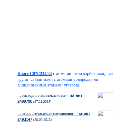
Класс C07C235/34
с атомами азота карбоксамидных
групп, связанными с атомами водорода или
ациклическими атомами углерода
производное аминокислоты
- патент
2499790
(27.11.2013)
противоопухолевые соединения
- патент
2493147
(20.09.2013)