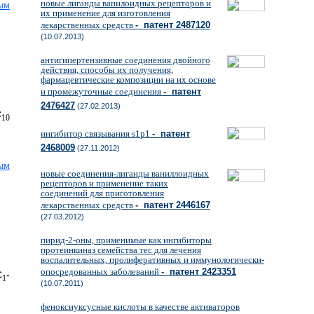
новые лиганды ванилоидных рецепторов и
их применение для изготовления
лекарственных средств
- патент 2487120
(10.07.2013)
антигипертензивные соединения двойного
действия, способы их получения,
фармацевтические композиции на их основе
и промежуточные соединения
- патент
2476427
(27.02.2013)
С
10
ингибитор связывания s1p1
- патент
2468009
(27.11.2012)
новые соединения-лиганды ваниллоидных
рецепторов и применение таких
соединений для приготовления
лекарственных средств
- патент 2446167
(27.03.2012)
пирид-2-оны, применимые как ингибиторы
протеинкиназ семейства тес для лечения
воспалительных, пролиферативных и иммунологически-
опосредованных заболеваний
- патент 2423351
C
-
1
(10.07.2011)
феноксиуксусные кислоты в качестве активаторов