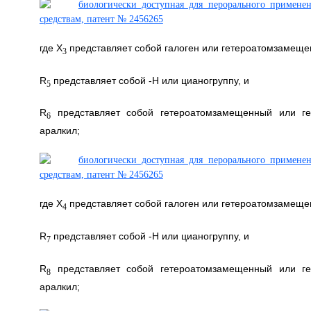
где X
представляет собой галоген или гетероатомзамещ
3
R
представляет собой -Н или цианогруппу, и
5
R
представляет собой гетероатомзамещенный или г
6
аралкил;
где X
представляет собой галоген или гетероатомзамещ
4
R
представляет собой -H или цианогруппу, и
7
R
представляет собой гетероатомзамещенный или г
8
аралкил;