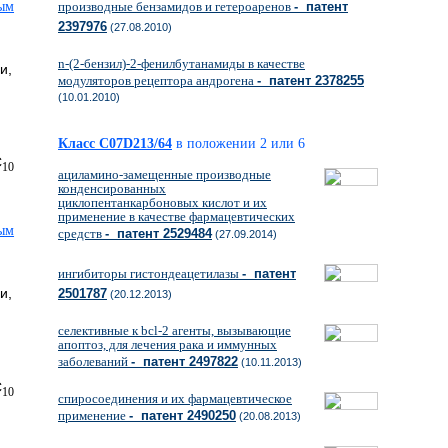
производные бензамидов и гетероаренов
- патент
2397976
(27.08.2010)
n-(2-бензил)-2-фенилбутанамиды в качестве
и,
модуляторов рецептора андрогена
- патент 2378255
(10.01.2010)
Класс C07D213/64
в положении 2 или 6
C
10
ациламино-замещенные производные
конденсированных
циклопентанкарбоновых кислот и их
применение в качестве фармацевтических
средств
- патент 2529484
(27.09.2014)
ингибиторы гистондеацетилазы
- патент
и,
2501787
(20.12.2013)
селективные к bcl-2 агенты, вызывающие
апоптоз, для лечения рака и иммунных
заболеваний
- патент 2497822
(10.11.2013)
C
10
спиросоединения и их фармацевтическое
применение
- патент 2490250
(20.08.2013)