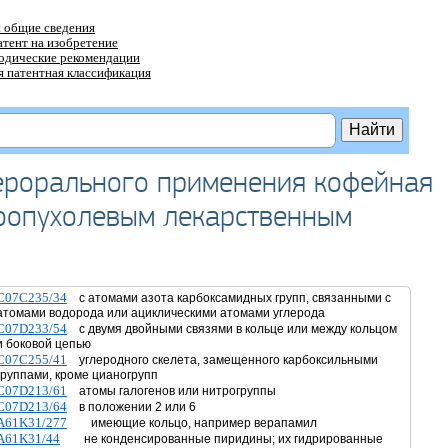
 общие сведения
атент на изобретение
тодические рекомендации
 патентная классификация
ерорального применения кофейная
воопухолевым лекарственным
C07C235/34
с атомами азота карбоксамидных групп, связанными с
атомами водорода или ациклическими атомами углерода
C07D233/54
с двумя двойными связями в кольце или между кольцом
и боковой цепью
C07C255/41
углеродного скелета, замещенного карбоксильными
группами, кроме цианогрупп
C07D213/61
атомы галогенов или нитрогруппы
C07D213/64
в положении 2 или 6
A61K31/277
имеющие кольцо, например верапамил
A61K31/44
не конденсированные пиридины; их гидрированные