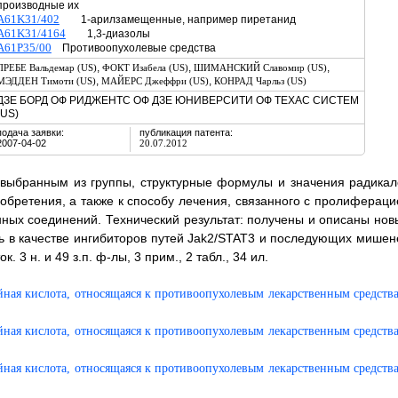
производные их
A61K31/402
1-арилзамещенные, например пиретанид
A61K31/4164
1,3-диазолы
A61P35/00
Противоопухолевые средства
,
,
,
ПРЕБЕ Вальдемар (US)
ФОКТ Изабела (US)
ШИМАНСКИЙ Славомир (US)
,
,
МЭДДЕН Тимоти (US)
МАЙЕРС Джеффри (US)
КОНРАД Чарльз (US)
ДЗЕ БОРД ОФ РИДЖЕНТС ОФ ДЗЕ ЮНИВЕРСИТИ ОФ ТЕХАС СИСТЕМ
(US)
подача заявки:
публикация патента:
2007-04-02
20.07.2012
 выбранным из группы, структурные формулы и значения радикал
зобретения, а также к способу лечения, связанного с пролифераци
ных соединений. Технический результат: получены и описаны нов
ь в качестве ингибиторов путей Jak2/STAT3 и последующих мишен
3 н. и 49 з.п. ф-лы, 3 прим., 2 табл., 34 ил.