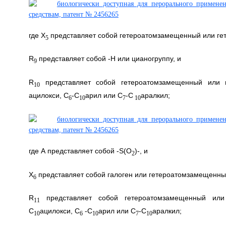
где Х
представляет собой гетероатомзамещенный или г
5
R
представляет собой -Н или цианогруппу, и
9
R
представляет собой гетероатомзамещенный или 
10
ацилокси, С
-С
арил или С
-С
аралкил;
6
10
7
10
где А представляет собой -S(O
)-, и
2
X
представляет собой галоген или гетероатомзамещенн
6
R
представляет собой гетероатомзамещенный или
11
С
ацилокси, С
-С
арил или С
-С
аралкил;
10
6
10
7
10