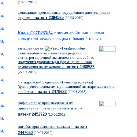
(10.05.2010)
фенильные производные, содержащие ацетиленовую
группу
- патент 2384565
(20.03.2010)
Класс C07D233/54
с двумя двойными связями в
кольце или между кольцом и боковой цепью
замещенные о-[
-(азол-1-ил)алкил]-n-
фенилкарбаматы в качестве средств с
антиагрегационной активностью, способ их
получения (варианты) и фармацевтическая
композиция на их основе
- патент 2488583
(27.07.2013)
(1-гидрокси-4,5-диметил-1н-имидазол-2-ил)
(фенил)метаноноксим, проявляющий антиаритмические
свойства
- патент 2478622
(10.04.2013)
бифенильные производные и их
применение при лечении гепатита с
-
патент 2452729
(10.06.2012)
ингибиторы сфингозинкиназы
- патент
2447060
(10.04.2012)