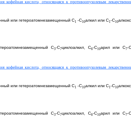
енный или гетероатомнезамещенный C
-C
алкил или C
-C
алкокс
1
10
1
10
етероатомнезамещенный C
-C
циклоалкил, C
-C
арил или C
-
3
7
6
10
7
енный или гетероатомнезамещенный C
-C
алкил или C
-C
алкокс
1
10
1
10
етероатомнезамещенный C
-C
циклоалкил, C
-C
арил или C
-
3
7
6
10
7