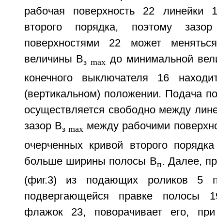
рабочая поверхность 22 линейки 1
второго порядка, поэтому зазо
поверхностями 22 может менятьс
величины В
до минимальной вел
з max
конечного выключателя 16 находи
(вертикальном) положении. Подача п
осуществляется свободно между лине
зазор В
между рабочими поверхно
з max
очерченных кривой второго порядка
больше ширины полосы В
. Далее, п
п
(фиг.3) из подающих роликов 5 
подвергающейся правке полосы 1
флажок 23, поворачивает его, при