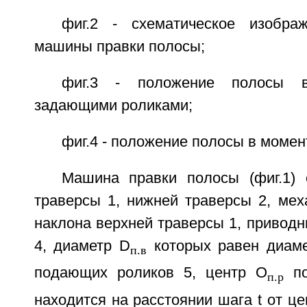
фиг.2 - схематическое изобра
машины правки полосы;
фиг.3 - положение полосы 
задающими роликами;
фиг.4 - положение полосы в момен
Машина правки полосы (фиг.1) 
траверсы 1, нижней траверсы 2, мех
наклона верхней траверсы 1, привод
4, диаметр D
которых равен диам
п.в
подающих роликов 5, центр О
по
п.р
находится на расстоянии шага t от ц