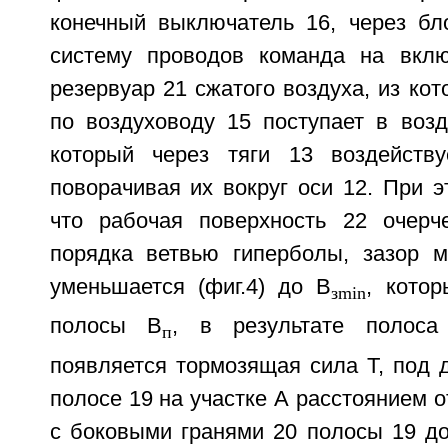
конечный выключатель 16, через бл
систему проводов команда на вклю
резервуар 21 сжатого воздуха, из кот
по воздуховоду 15 поступает в воз
который через тяги 13 воздейству
поворачивая их вокруг оси 12. При э
что рабочая поверхность 22 очерч
порядка ветвью гиперболы, зазор 
уменьшается (фиг.4) до В
, кото
з
min
полосы В
, в результате полоса
п
появляется тормозящая сила Т, под 
полосе 19 на участке А расстоянием о
с боковыми гранями 20 полосы 19 д