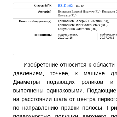
B21D1/02
Классы МПК:
валки
,
Автор(ы):
Гринавцев Валерий Никитич (RU)
Гринавцев 
Олеговна (RU)
Гринавцев Валерий Никитич (RU),
Патентообладатель(и):
Гринавцев Олег Валерьевич (RU),
Ганул Анна Олеговна (RU)
подача заявки:
публикация 
Приоритеты:
2010-12-16
20.07.2012
Изобретение относится к области
давлением, точнее, к машине дл
Диаметры подающих роликов и 
выполнены одинаковыми. Подающие
на расстоянии шага от центра первог
по направлению правки полосы. Пр
поверхностью подушки верхнего п