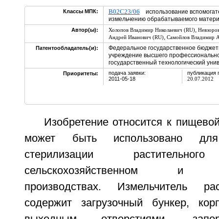
B02C23/06
Классы МПК:
использование вспомогате
измельчению обрабатываемого мате
,
Автор(ы):
Холопов Владимир Николаевич (RU)
Невзоров
,
Андрей Иванович (RU)
Самойлов Владимир А
Федеральное государственное бюджет
Патентообладатель(и):
учреждение высшего профессионально
государственный технологический унив
подача заявки:
публикация 
Приоритеты:
2011-05-18
20.07.2012
Изобретение относится к пищево
может быть использовано дл
стерилизации раститель
сельскохозяйственном и лес
производствах. Измельчитель ра
содержит загрузочный бункер, ко