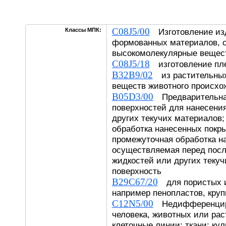
C08J5/00
Классы МПК:
Изготовление из
формованных материалов, 
высокомолекулярные вещес
C08J5/18
изготовление пле
B32B9/02
из растительных
веществ животного проис
B05D3/00
Предварительна
поверхностей для нанесения
других текучих материалов
обработка нанесенных покр
промежуточная обработка на
осуществляемая перед пос
жидкостей или других текуч
поверхность
B29C67/20
для пористых и
например пенопластов, кру
C12N5/00
Недифференциро
человека, животных или рас
клеточные линии; ткани; ку