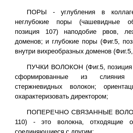
ПОРЫ - углубления в коллаге
неглубокие поры (чашевидные обр
позиция 107) наподобие рвов, л
доменов; и глубокие поры (Фиг.5, по
внутри вихреобразных доменов (Фиг.5,
ПУЧКИ ВОЛОКОН (Фиг.5, позиция 
сформированные из слияния 
стержневидных волокон; ориента
охарактеризовать директором;
ПОПЕРЕЧНО СВЯЗАННЫЕ ВОЛОКНА
110) - это волокна, отходящие 
соединяющиеся с другим;