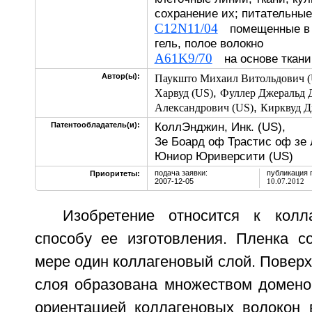
сохранение их; питательные
C12N11/04
помещенные в н
гель, полое волокно
A61K9/70
на основе ткани
Автор(ы):
Паукшто Михаил Витольдович (
,
Харвуд (US)
Фуллер Джеральд 
,
Александрович (US)
Кирквуд Д
КоллЭнджин, Инк. (US),
Патентообладатель(и):
Зе Боард оф Трастис оф зе
Юниор Юриверсити (US)
подача заявки:
публикация 
Приоритеты:
2007-12-05
10.07.2012
Изобретение относится к колл
способу ее изготовления. Пленка с
мере один коллагеновый слой. Поверх
слоя образована множеством домен
ориентацией коллагеновых волокон