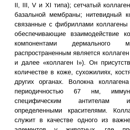
II, III, V и XI типа); сетчатый коллаге
базальной мембраны; нитевидный ко
связанные с фибриллами коллагены (I
обеспечивающие взаимодействие ко
компонентами дермального м
распространенным является коллаген 
и далее «коллаген I»). Он присутст
количестве в коже, сухожилиях, костя
других органах. Волокна коллагена
периодичностью 67 нм, иммуно
специфическим антителам 
определенными красителями. Колл
служит в качестве одного из важн
элементов у животных, где про