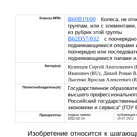
B60B19/00
Классы МПК:
Колеса, не отн
группам, или с элементами,
из рубрик этой группы
B62D57/032
с поочередно 
поднимающимися опорами и
поочередно или последоват
поднимающимися лапами и
Автор(ы):
Кузнецов Сергей Анатольевич (
,
Иванович (RU)
Дикий Роман В
Лысенко Ярослав Алексеевич (
Государственное образоват
Патентообладатель(и):
высшего профессионального
Российский государственны
экономики и сервиса" (ГОУ
подача заявки:
публикация 
Приоритеты:
2011-02-14
10.07.2012
Изобретение относится к шагающ