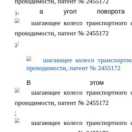
, а угол поворота
1
:
2
В этом ура
;