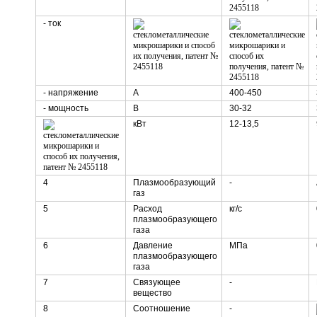
- ток
- напряжение
А
400-450
- мощность
В
30-32
кВт
12-13,5
4
Плазмообразующий
-
газ
5
Расход
кг/с
плазмообразующего
газа
6
Давление
МПа
плазмообразующего
газа
7
Связующее
-
вещество
8
Соотношение
-