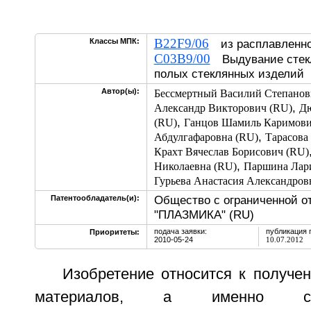
B22F9/06
Классы МПК:
из расплавленно
C03B9/00
Выдувание стекл
полых стеклянных изделий
Автор(ы):
Бессмертный Василий Степанов
,
Александр Викторович (RU)
Дю
,
(RU)
Ганцов Шамиль Каримови
,
Абдулгафаровна (RU)
Тарасова
Крахт Вячеслав Борисович (RU)
,
Николаевна (RU)
Паршина Лари
Гурьева Анастасия Александров
Общество с ограниченной о
Патентообладатель(и):
"ПЛАЗМИКА" (RU)
подача заявки:
публикация 
Приоритеты:
2010-05-24
10.07.2012
Изобретение относится к получе
материалов, а именно стекл