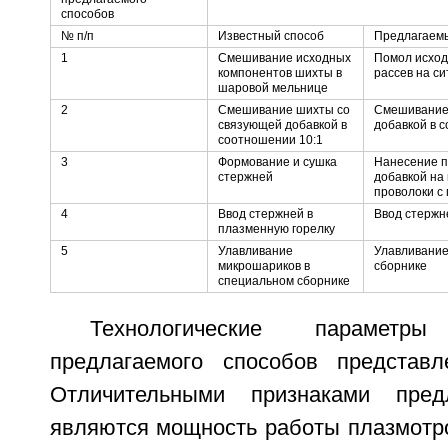
способов
№ п/п
Известный способ
Предлагаем
1
Смешивание исходных
Помол исход
компонентов шихты в
рассев на си
шаровой мельнице
2
Смешивание шихты со
Смешивание 
связующей добавкой в
добавкой в 
соотношении 10:1
3
Формование и сушка
Нанесение п
стержней
добавкой на
проволоки с
4
Ввод стержней в
Ввод стержн
плазменную горелку
5
Улавливание
Улавливание
микрошариков в
сборнике
специальном сборнике
Технологические парамет
предлагаемого способов представ
Отличительными признаками пред
являются мощность работы плазмотро