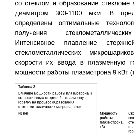
со стеклом и образование стекломет
диаметром 300-1100 мкм. В пред
определены оптимальные технолог
получения стеклометаллически
Интенсивное плавление стержн
стеклометаллических микрошарик
скорости их ввода в плазменную г
мощности работы плазмотрона 9 кВт (т
Таблица 3
Влияние мощности работы плазмотрона и
скорости ввода стержней в плазменную
горелку на процесс образования
стеклометаллических микрошариков
№ п/п
Мощность
Ск
работы
вв
плазмотрона,
сте
кВт
пл
гор