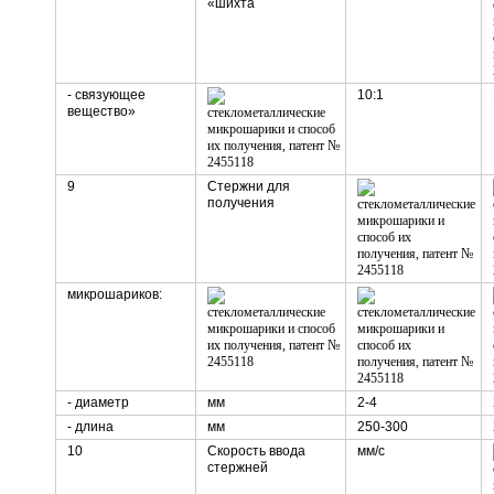
«шихта
- связующее
10:1
вещество»
9
Стержни для
получения
микрошариков:
- диаметр
мм
2-4
- длина
мм
250-300
10
Скорость ввода
мм/с
стержней