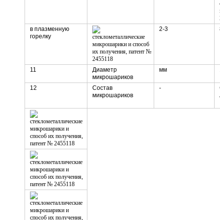
в плазменную
2-3
горелку
11
Диаметр
мм
микрошариков
12
Состав
-
микрошариков