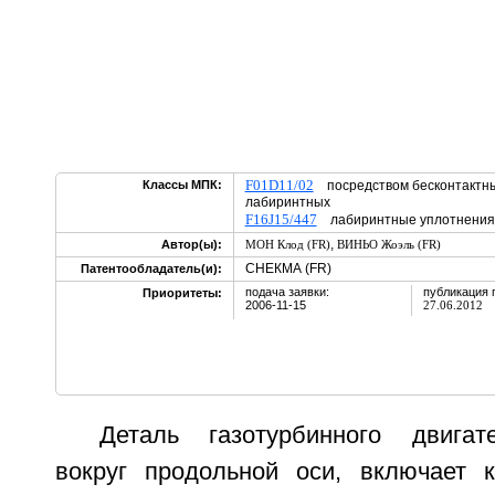
F01D11/02
Классы МПК:
посредством бесконтактны
лабиринтных
F16J15/447
лабиринтные уплотнения
,
Автор(ы):
МОН Клод (FR)
ВИНЬО Жоэль (FR)
СНЕКМА (FR)
Патентообладатель(и):
подача заявки:
публикация 
Приоритеты:
2006-11-15
27.06.2012
Деталь газотурбинного двига
вокруг продольной оси, включает 