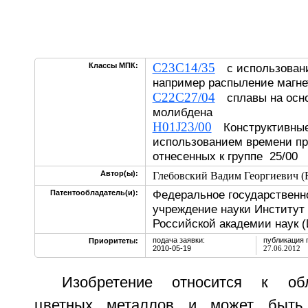
C23C14/35
Классы МПК:
с использовани
например распыление магн
C22C27/04
сплавы на осно
молибдена
H01J23/00
Конструктивные
использованием времени пр
отнесенных к группе 25/00
Автор(ы):
Глебовский Вадим Георгиевич (
Федеральное государственн
Патентообладатель(и):
учреждение науки Институт 
Российской академии наук 
подача заявки:
публикация 
Приоритеты:
2010-05-19
27.06.2012
Изобретение относится к обл
цветных металлов и может быть 