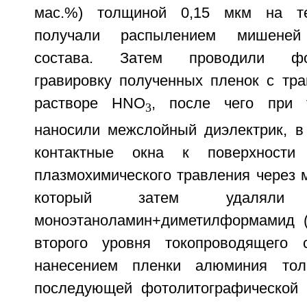
мас.%) толщиной 0,15 мкм на те
получали распылением мишеней 
состава. Затем проводили фот
гравировку полученных пленок с тр
растворе НNО
, после чего при 
3
наносили межслойный диэлектрик, в
контактные окна к поверхности
плазмохимического травления через 
который затем удалял
моноэтаноламин+диметилформамид (
второго уровня токопроводящего 
нанесением пленки алюминия то
последующей фотолитографической 