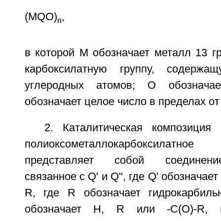
(MQO)
,
n
в которой М обозначает металл 13 г
карбоксилатную группу, содер
углеродных атомов; О обознача
обозначает целое число в пределах от 
2. Каталитическая композиция
полиоксометаллокарбоксилат
представляет собой соединени
связанное с Q' и Q", где Q' обозначае
R, где R обозначает гидрокарбиль
обозначает Н, R или -C(O)-R, 