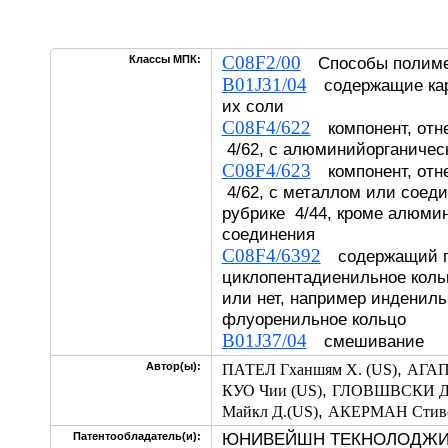
C08F2/00
Классы МПК:
Способы полиме
B01J31/04
содержащие кар
их соли
C08F4/622
компонент, отне
4/62, с алюминийорганичес
C08F4/623
компонент, отне
4/62, с металлом или соед
рубрике 4/44, кроме алюми
соединения
C08F4/6392
содержащий по
циклопентадиенильное коль
или нет, например индениль
флуоренильное кольцо
B01J37/04
смешивание
,
Автор(ы):
ПАТЕЛ Гханшям Х. (US)
АГАП
,
КУО Чии (US)
ГЛОВШВСКИ Де
,
Майкл Д.(US)
АКЕРМАН Стивен
ЮНИВЕЙШН ТЕКНОЛОДЖИЗ,
Патентообладатель(и):