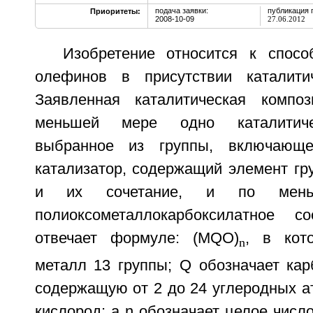
подача заявки:
публикация 
Приоритеты:
2008-10-09
27.06.2012
Изобретение относится к спос
олефинов в присутствии каталитич
Заявленная каталитическая компо
меньшей мере одно каталитиче
выбранное из группы, включающе
катализатор, содержащий элемент гр
и их сочетание, и по мен
полиоксометаллокарбоксилатное со
отвечает формуле: (MQO)
, в кот
n
металл 13 группы; Q обозначает кар
содержащую от 2 до 24 углеродных а
кислород; а n обозначает целое число