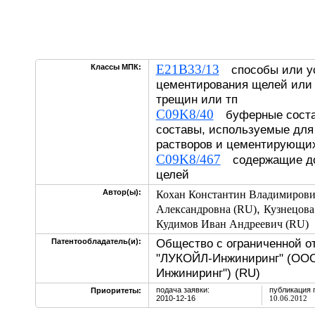
E21B33/13
Классы МПК:
способы или ус
цементирования щелей или 
трещин или тп
C09K8/40
буферные соста
составы, используемые для
растворов и цементирующи
C09K8/467
содержащие до
целей
Автор(ы):
Кохан Константин Владимирови
,
Александровна (RU)
Кузнецова
Кудимов Иван Андреевич (RU)
Общество с ограниченной о
Патентообладатель(и):
"ЛУКОЙЛ-Инжиниринг" (ОО
Инжиниринг") (RU)
подача заявки:
публикация 
Приоритеты:
2010-12-16
10.06.2012