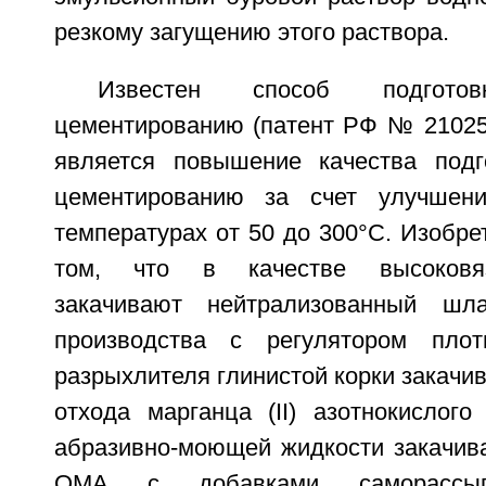
резкому загущению этого раствора.
Известен способ подгот
цементированию (патент РФ № 210258
является повышение качества подг
цементированию за счет улучшен
температурах от 50 до 300°С. Изобре
том, что в качестве высоковяз
закачивают нейтрализованный шла
производства с регулятором плот
разрыхлителя глинистой корки закачи
отхода марганца (II) азотнокислого
абразивно-моющей жидкости закачив
ОМА с добавками саморассып