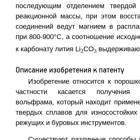
последующим отделением твердой
реакционной массы, при этом восст
соединений ведут магнием в распла
при 800-900°С, а соотношение исход
к карбонату лития Li
СО
выдерживают
2
3
Описание изобретения к патенту
Изобретение относится к порошк
частности касается получения
вольфрама, который находит примене
твердых сплавов для износостойких 
режущих и буровых инструментов.
Существуют различные способы 