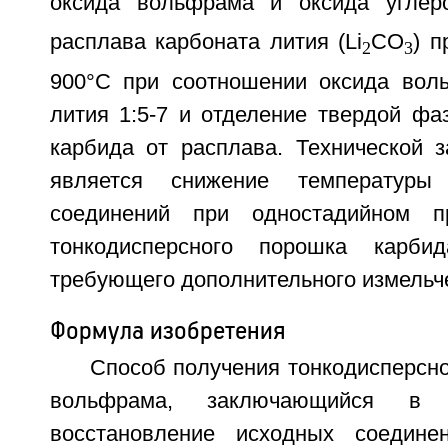
оксида вольфрама и оксида углер
расплава карбоната лития (Li
СО
) п
2
3
900°С при соотношении оксида вол
лития 1:5-7 и отделение твердой фа
карбида от расплава. Технической з
является снижение температуры
соединений при одностадийном п
тонкодисперсного порошка карби
требующего дополнительного измельче
Формула изобретения
Способ получения тонкодисперсн
вольфрама, заключающийся в
восстановление исходных соедин