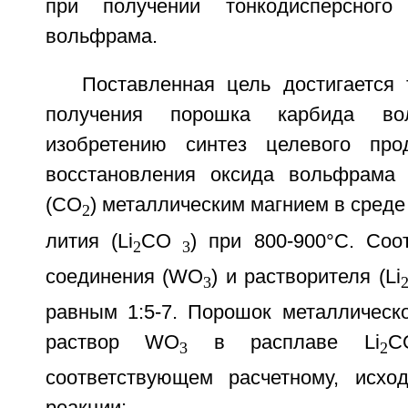
при получении тонкодисперсного
вольфрама.
Поставленная цель достигается 
получения порошка карбида во
изобретению синтез целевого про
восстановления оксида вольфрама 
(СО
) металлическим магнием в среде
2
лития (Li
CO
) при 800-900°С. Соо
2
3
соединения (WO
) и растворителя (Li
3
равным 1:5-7. Порошок металлическо
раствор WO
в расплаве Li
C
3
2
соответствующем расчетному, исхо