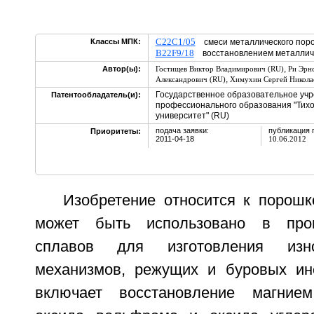
C22C1/05
Классы МПК:
смеси металлического поро
B22F9/18
восстановлением металличе
,
Автор(ы):
Гостищев Виктор Владимирович (RU)
Ри Эрн
,
Александрович (RU)
Химухин Сергей Никола
Государственное образовательное уч
Патентообладатель(и):
профессионального образования "Тихо
университет" (RU)
подача заявки:
публикация 
Приоритеты:
2011-04-18
10.06.2012
Изобретение относится к порошк
может быть использовано в прои
сплавов для изготовления изно
механизмов, режущих и буровых ин
включает восстановление магние