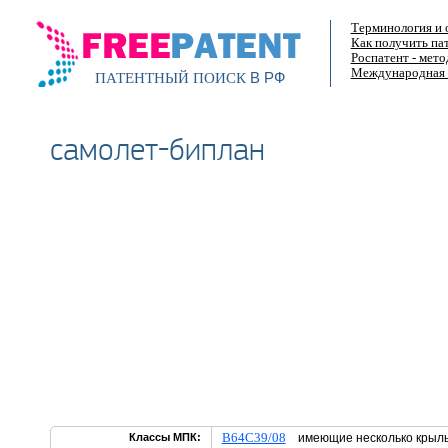
Терминология и 
Как получить па
Роспатент - мет
Международная 
В РФ
ПАТЕНТНЫЙ ПОИСК
самолет-биплан
B64C39/08
Классы МПК:
имеющие несколько крыл