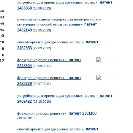
устройство для ориентации древесных частиц
- патент
2483868
(10.06.2013)
ия
ым
композитная панель, содержащая полиуретановое
ия
связующее, и способ ее изготовления
- патент
ую
2482140
(20.05.2013)
ой
ся
способ ориентации древесных частиц
- патент
 в
2462353
(27.09.2012)
 в
фракционирующая решетка
- патент
12
2428304
(10.09.2011)
фракционирующая решетка
- патент
2423229
(10.07.2011)
устройство для ориентации древесных частиц
- патент
2402422
(27.10.2010)
фракционирующая решетка
- патент 2381100
(10.02.2010)
способ ориентации древесных частиц
- патент