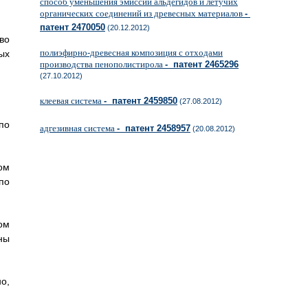
способ уменьшения эмиссии альдегидов и летучих
органических соединений из древесных материалов
-
патент 2470050
(20.12.2012)
во
полиэфирно-древесная композиция с отходами
ых
производства пенополистирола
- патент 2465296
(27.10.2012)
клеевая система
- патент 2459850
(27.08.2012)
по
адгезивная система
- патент 2458957
(20.08.2012)
ом
по
ом
ны
о,