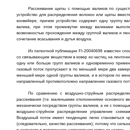
Рассеивание щепы с помощью валиков по существу
устройство для распределения волокон или щепы вмес
конвейере, причем устройство содержит одну группу в
валика, при этом промежутки между валиками выполн
возможностью прохождения между группой валиков и лен
сочетание всасывания и дутья воздуха.
Из патентной публикации FI-20040698 известен сп
со связывающим веществом в ковер из частиц на ленточн
одну или больше групп валиков и одновременно применя
газовый поток пропускают в по меньшей мере два каме
меньшей мере одной группы валиков, и в котором по мен
направленный противоположно направлению газового пото
По сравнению с воздушно-струйным распределен
рассеивания (т.е. маленькими отклонениями основного ве
механически посредством группы валиков, а не с помощь
воздушно-струйном распределении управление схемам
Воздушный поток имеет тенденцию легко становиться ч
(следовательно, качество рассеивания), потому что силь
в частности в поперечном направлении ковра из частиц.