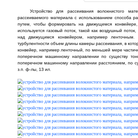
Устройство для рассеивания волокнистого мат
рассеиваемого материала с использованием способа р
путем, чтобы формировать на движущемся конвейере,
используется газовый поток, такой как воздушный поток
над движущимся конвейером, например ленточным. 
турбулентности объем длины камеры рассеивания, в кото
конвейер, например ленточный, по меньшей мере частичн
поперечном машинному направлении по существу тонк
поперечном машинному направлении расстоянием, по су
з.п. ф-лы, 13 ил.