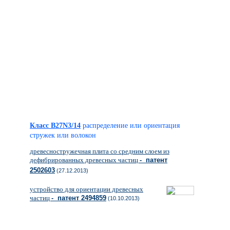
Класс B27N3/14
распределение или ориентация
стружек или волокон
древесностружечная плита со средним слоем из
дефибрированных древесных частиц
- патент
2502603
(27.12.2013)
устройство для ориентации древесных
частиц
- патент 2494859
(10.10.2013)