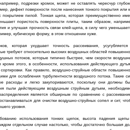
например, подрезки кромок, может не оставлять чересчур глубок
имер, дефект поверхности после нанесения тонкого покрытия или к
с покрытием пилой. Тонкая щепа, которая преимущественно име
ньшает пористость поверхности плиты, таким образом, наприме
ия и улучшая прочность связи клей-щепа, в силу чего уменьшает
имер, кубическую форму, в этом отношении хуже.
ков, которая ухудшает точность рассеивания, усугубляется
ые требуют относительно высоких воздушных областей повышенно
душных потоков, которые типично быстрее, чем скорости воздушн
 кроме этого, в особенности, использования действующего дутья
 сортировки. Как правило, воздушно-струйные области повышенно
ми для ослабления турбулентности воздушного потока. Такие си
ые расходы и легко закупориваются, поскольку они должны бы
ния пыли действующим воздушным струйным дутьем, необходим
 распределения является обширным по сравнению с рассеивани
останавливаться для очистки воздушно-струйных сопел и сит, что
ошего уровня.
ебованию использования тонких щепок, высота падения щепы
аждом отдельном случае настолько, чтобы достаточно большая до