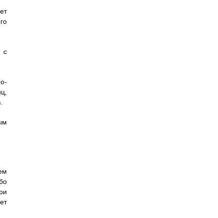
яет
го
 с
о-
ц,
.
ым
ем
бо
ри
ет