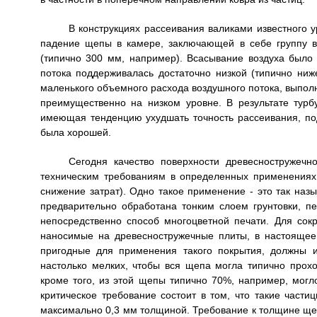
В конструкциях рассеивания валиками известного 
падение щепы в камере, заключающей в себе группу в
(типично 300 мм, например). Всасывание воздуха было
потока поддерживалась достаточно низкой (типично ниж
маленького объемного расхода воздушного потока, выпол
преимущественно на низком уровне. В результате турб
имеющая тенденцию ухудшать точность рассеивания, под
была хорошей.
Сегодня качество поверхности древесностружеч
техническим требованиям в определенных применениях 
снижение затрат). Одно такое применение - это так наз
предварительно обработана тонким слоем грунтовки, пе
непосредственно способ многоцветной печати. Для сок
наносимые на древесностружечные плиты, в настоящее
пригодные для применения такого покрытия, должны и
настолько мелких, чтобы вся щепа могла типично прохо
кроме того, из этой щепы типично 70%, например, могл
критическое требование состоит в том, что такие част
максимально 0,3 мм толщиной. Требование к толщине щеп