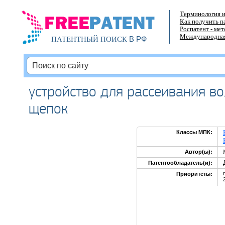
Терминология и
Как получить п
Роспатент - ме
Международная
В РФ
ПАТЕНТНЫЙ ПОИСК
устройство для рассеивания в
щепок
Классы МПК:
Автор(ы):
Патентообладатель(и):
Приоритеты: