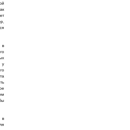
ой
ак
ет
р,
ся
 в
го
ых
 у
го
та
ть
ое
ем
бы
 в
ля