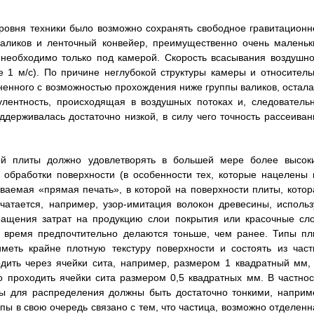
уровня техники было возможно сохранять свободное гравитационн
аликов и ленточный конвейер, преимущественно очень маленьк
 необходимо только под камерой. Скорость всасывания воздушно
е 1 м/с). По причине неглубокой структуры камеры и относитель
ненного с возможностью прохождения ниже группы валиков, остала
улентность, происходящая в воздушных потоках и, следовательн
держивалась достаточно низкой, в силу чего точность рассеиван
ной плиты должно удовлетворять в большей мере более высок
обработки поверхности (в особенности тех, которые нацелены 
ываемая «прямая печать», в которой на поверхности плиты, котор
чатается, например, узор-имитация волокон древесины, использ
ращения затрат на продукцию слои покрытия или красочные сло
 время предпочтительно делаются тоньше, чем ранее. Типы пли
меть крайне плотную текстуру поверхности и состоять из част
дить через ячейки сита, например, размером 1 квадратный мм, 
о проходить ячейки сита размером 0,5 квадратных мм. В частнос
ицы для распределения должны быть достаточно тонкими, наприм
ы в свою очередь связано с тем, что частица, возможно отделенн