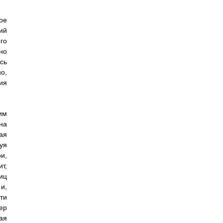
ое
ий
го
но
сь
о,
ия
им
на
ая
уя
и,
т,
иц
и,
ти
ер
ая