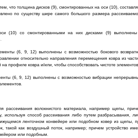
ем, что толщина дисков (9), смонтированных на оси (10), составл
овлено по существу шире самого большого размера рассеиваемо
 оси (10) со смонтированными на них дисками (9) выполнены
.
ементы (6, 9, 12) выполнены с возможностью бокового возвратн
равлении относительно направления перемещения ковра из части
на профиле ковра и/или, чтобы способствовать чистоте элементов
ементы (6, 9, 12) выполнены с возможностью вибрации непрерывн
элементов.
для рассеивания волокнистого материала, например щепы, прич
у, используя способ рассеивания либо путем разбрасывания, ли
вижущемся ленточном конвейере или подобном ковер из щепы, п
к, такой как воздушный поток, например; причем устройство име
вейером или подобным.