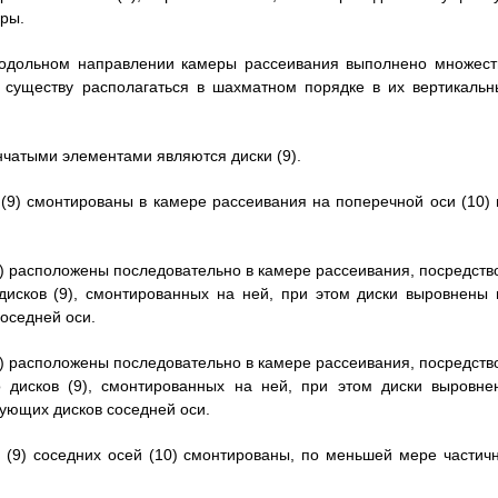
ры.
продольном направлении камеры рассеивания выполнено множест
о существу располагаться в шахматном порядке в их вертикальн
инчатыми элементами являются диски (9).
и (9) смонтированы в камере рассеивания на поперечной оси (10) 
10) расположены последовательно в камере рассеивания, посредств
дисков (9), смонтированных на ней, при этом диски выровнены 
оседней оси.
10) расположены последовательно в камере рассеивания, посредств
о дисков (9), смонтированных на ней, при этом диски выровне
вующих дисков соседней оси.
и (9) соседних осей (10) смонтированы, по меньшей мере частичн