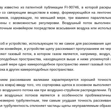
 известно из патентной публикации FI-90746, в которой раскры
те со связующим веществом в ковер, формирующийся на ленточн
аликов, содержащую, по меньшей мере, три взаимно параллельн
ены с возможностью регулировки. Воздушный поток выполнен
точным конвейером посредством всасывания воздуха или использ
особ и устройство, использующее то же самое для рассеивания ще
ом конвейере, в устройстве щепу рассеивают пропусканием ее чер
ют газовый поток, в котором газом является, например, воздух,
роподобных пространства, находящихся выше и ниже упомянутой 
ьшей мере одно камероподобное пространство имеет газовый пото
ка в других камероподобных пространствах.
ием рассеивание валиками характеризуется хорошей точност
са ковра) ввиду того, что сортировка щепок в основном выполняет
ю воздушного потока как при воздушно-струйном распределении. П
и воздушных потоков является в особенности проблематичны
резмерно турбулентным, тем самым ухудшая точность рассеиван
ная турбулентность отклоняет частицы щепы неуправляемым образо