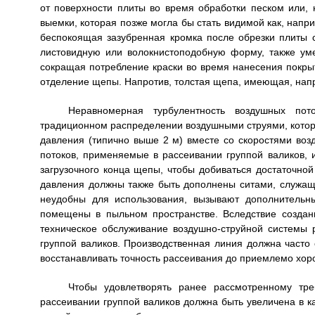
от поверхности плиты во время обработки песком или, 
выемки, которая позже могла бы стать видимой как, напр
беспокоящая зазубренная кромка после обрезки плиты 
листовидную или волокнистоподобную форму, также уме
сокращая потребление краски во время нанесения покрыт
отделение щепы. Напротив, толстая щепа, имеющая, напр
Неравномерная турбулентность воздушных пото
традиционном распределении воздушными струями, котор
давления (типично выше 2 м) вместе со скоростями воз
потоков, применяемые в рассеивании группой валиков, и
загрузочного конца щепы, чтобы добиваться достаточной
давления должны также быть дополнены ситами, служащи
неудобны для использования, вызывают дополнительн
помещены в пыльном пространстве. Вследствие созда
техническое обслуживание воздушно-струйной системы
группой валиков. Производственная линия должна часто 
восстанавливать точность рассеивания до приемлемо хор
Чтобы удовлетворять ранее рассмотренному тр
рассеивании группой валиков должна быть увеличена в к