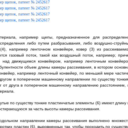
атериала, например щепы, предназначенное для распределен
аспределения либо путем разбрасывания, либо воздушно-струйн
4), например ленточном конвейере, ковер (3) из рассеиваемо
тся газовый поток, такой как воздушный поток, например; прич
ую над движущимся конвейером, например ленточным конвейеро
булентности объем длины камеры рассеивания, в котором основн
онвейер, например ленточный конвейер, по меньшей мере частич
 другом в поперечном машинному направлении по существу тонки
уг от друга в поперечном машинному направлению расстоянием, 
ериала.
нутые по существу тонкие пластинчатые элементы (6) имеют длину 
остирающуюся за часть высоты камеры рассеивания.
продольном направлении камеры рассеивания выполнено множест
тких пластин (6), выровненных так, чтобы проходить по существу