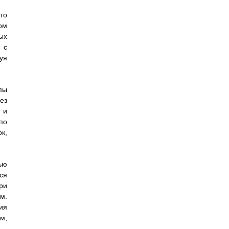
то
ом
ых
 с
уя
пы
ез
 и
по
к,
ью
ся
ри
м.
ия
м,