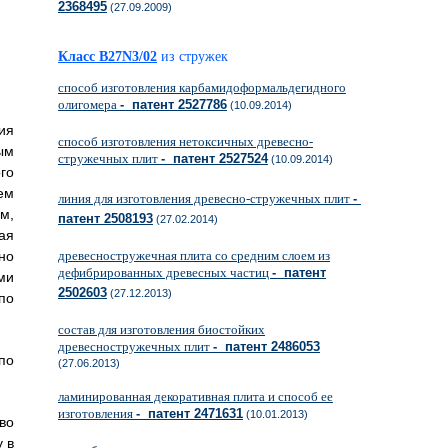
2368495
(27.09.2009)
Класс B27N3/02
из стружек
способ изготовления карбамидоформальдегидного
олигомера
- патент 2527786
(10.09.2014)
ия
способ изготовления нетоксичных древесно-
ым
стружечных плит
- патент 2527524
(10.09.2014)
го
ем
линия для изготовления древесно-стружечных плит
-
м,
патент 2508193
(27.02.2014)
ая
но
древесностружечная плита со средним слоем из
дефибрированных древесных частиц
- патент
ми
2502603
(27.12.2013)
по
состав для изготовления биостойких
древесностружечных плит
- патент 2486053
по
(27.06.2013)
ламинированная декоративная плита и способ ее
изготовления
- патент 2471631
(10.01.2013)
во
 в