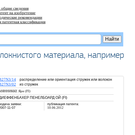
 общие сведения
атент на изобретение
тодические рекомендации
 патентная классификация
олокнистого материала, например
B27N3/14
распределение или ориентация стружек или волокон
B27N3/02
из стружек
МЯННИККЕ Яри (FI)
ДИЕФФЕНБАХЕР ПЕНЕЛБОАРД ОЙ (FI)
подача заявки:
публикация патента:
2007-11-07
10.06.2012