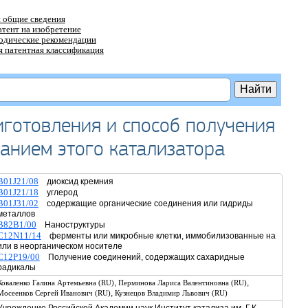
 общие сведения
атент на изобретение
тодические рекомендации
 патентная классификация
иготовления и способ получения
ванием этого катализатора
B01J21/08
диоксид кремния
B01J21/18
углерод
B01J31/02
содержащие органические соединения или гидриды
металлов
B82B1/00
Наноструктуры
C12N11/14
ферменты или микробные клетки, иммобилизованные на
или в неорганическом носителе
C12P19/00
Получение соединений, содержащих сахаридные
радикалы
,
,
Коваленко Галина Артемьевна (RU)
Перминова Лариса Валентиновна (RU)
,
Мосеенков Сергей Иванович (RU)
Кузнецов Владимир Львович (RU)