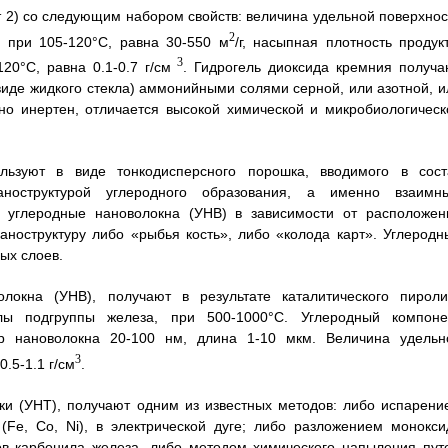
т 2) со следующим набором свойств: величина удельной поверхнос
2
 при 105-120°C, равна 30-550 м
/г, насыпная плотность продукт
3
0°C, равна 0.1-0.7 г/см
. Гидрогель диоксида кремния получа
виде жидкого стекла) аммонийными солями серной, или азотной, и
но инертен, отличается высокой химической и микробиологическ
льзуют в виде тонкодисперсного порошка, вводимого в сост
аноструктурой углеродного образования, а именно взаимн
, углеродные нановолокна (УНВ) в зависимости от расположен
ноструктуру либо «рыбья кость», либо «колода карт». Углеродн
ых слоев.
локна (УНВ), получают в результате каталитического пироли
лы подгруппы железа, при 500-1000°C. Углеродный компоне
р нановолокна 20-100 нм, длина 1-10 мкм. Величина удельн
3
0.5-1.1 г/см
.
ки (УНТ), получают одним из известных методов: либо испарени
Fe, Co, Ni), в электрической дуге; либо разложением монокси
ов карбонила железа, либо методом химического напыления пут