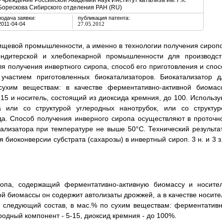
Учреждение Российской Академии наук Институт катализа им. Г.К.
Борескова Сибирского отделения РАН (RU)
подача заявки:
публикация патента:
2011-04-04
27.05.2012
ищевой промышленности, а именно в технологии получения сиропо
ндитерской и хлебопекарной промышленности для производст
ля получения инвертного сиропа, способ его приготовления и спос
участием приготовленных биокатализаторов. Биокатализатор д
ухим веществам: в качестве ферментативно-активной биомас
15 и носитель, состоящий из диоксида кремния, до 100. Использу
а или со структурой углеродных нанотрубок, или со структур
ода. Способ получения инверного сиропа осуществляют в проточн
лизатора при температуре не выше 50°C. Технический результат
биоконверсии субстрата (сахарозы) в инвертный сироп. 3 н. и 3 з.
ропа, содержащий ферментативно-активную биомассу и носител
й биомассы он содержит автолизаты дрожжей, а в качестве носите
т следующий состав, в мас.% по сухим веществам: ферментативн
родный компонент - 5-15, диоксид кремния - до 100%.