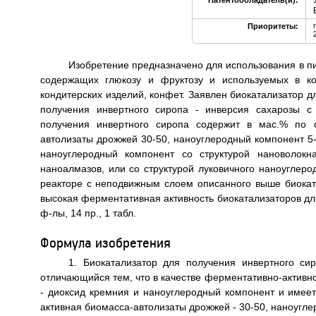
Патентообладатель(и):
Приоритеты:
Изобретение предназначено для использования в п
содержащих глюкозу и фруктозу и используемых в ко
кондитерских изделий, конфет. Заявлен биокатализатор д
получения инвертного сиропа - инверсия сахарозы с 
получения инвертного сиропа содержит в мас.% по с
автолизаты дрожжей 30-50, наноуглеродный компонент 5-
наноуглеродный компонент со структурой нановолокн
наноалмазов, или со структурой луковичного наноуглер
реакторе с неподвижным слоем описанного выше биоката
высокая ферментативная активность биокатализаторов для 
ф-лы, 14 пр., 1 табл.
Формула изобретения
1. Биокатализатор для получения инвертного си
отличающийся тем, что в качестве ферментативно-активно
- диоксид кремния и наноуглеродный компонент и имее
активная биомасса-автолизаты дрожжей - 30-50, наноугле