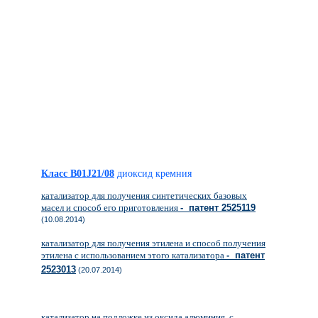
Класс B01J21/08
диоксид кремния
катализатор для получения синтетических базовых
масел и способ его приготовления
- патент 2525119
(10.08.2014)
катализатор для получения этилена и способ получения
этилена с использованием этого катализатора
- патент
2523013
(20.07.2014)
катализатор на подложке из оксида алюминия, с