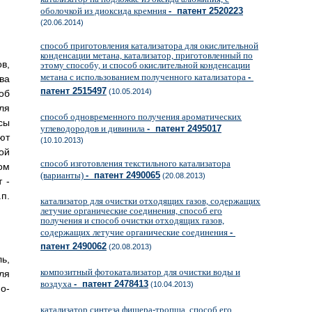
оболочкой из диоксида кремния
- патент 2520223
(20.06.2014)
способ приготовления катализатора для окислительной
конденсации метана, катализатор, приготовленный по
в,
этому способу, и способ окислительной конденсации
метана с использованием полученного катализатора
-
ва
патент 2515497
(10.05.2014)
об
ля
способ одновременного получения ароматических
сы
углеводородов и дивинила
- патент 2495017
ют
(10.10.2013)
ой
способ изготовления текстильного катализатора
ом
(варианты)
- патент 2490065
(20.08.2013)
 -
п.
катализатор для очистки отходящих газов, содержащих
летучие органические соединения, способ его
получения и способ очистки отходящих газов,
содержащих летучие органические соединения
-
патент 2490062
(20.08.2013)
ь,
композитный фотокатализатор для очистки воды и
ля
воздуха
- патент 2478413
(10.04.2013)
о-
катализатор синтеза фишера-тропша, способ его