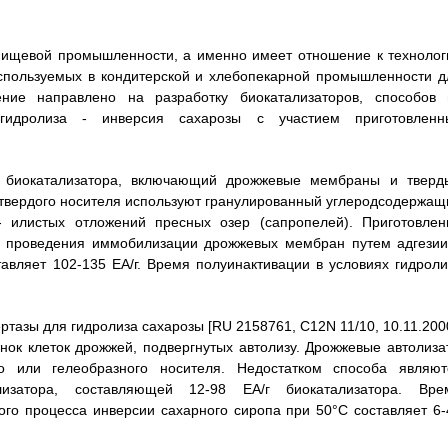
пищевой промышленности, а именно имеет отношение к технолог
используемых в кондитерской и хлебопекарной промышленности д
тение направлено на разработку биокатализаторов, способов 
гидролиза - инверсия сахарозы с участием приготовленн
 биокатализатора, включающий дрожжевые мембраны и тверд
ве твердого носителя используют гранулированный углеродсодержащ
- илистых отложений пресных озер (сапропелей). Приготовлен
 и проведения иммобилизации дрожжевых мембран путем адгезии
тавляет 102-135 ЕА/г. Время полуинактивации в условиях гидроли
тазы для гидролиза сахарозы [RU 2158761, C12N 11/10, 10.11.2000
нок клеток дрожжей, подвергнутых автолизу. Дрожжевые автолиза
 или гелеобразного носителя. Недостатком способа являют
лизатора, составляющей 12-98 ЕА/г биокатализатора. Вре
ого процесса инверсии сахарного сиропа при 50°C составляет 6-