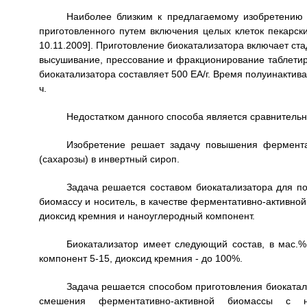
Наиболее близким к предлагаемому изобретению 
приготовленного путем включения целых клеток пекарск
10.11.2009]. Приготовление биокатализатора включает с
высушивание, прессование и фракционирование таблетиро
биокатализатора составляет 500 ЕА/г. Время полуинактива
ч.
Недостатком данного способа является сравнительн
Изобретение решает задачу повышения ферментат
(сахарозы) в инвертный сироп.
Задача решается составом биокатализатора для п
биомассу и носитель, в качестве ферментативно-активной
диоксид кремния и наноуглеродный компонент.
Биокатализатор имеет следующий состав, в мас.%
компонент 5-15, диоксид кремния - до 100%.
Задача решается способом приготовления биокатал
смешения ферментативно-активной биомассы с н