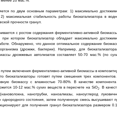
 менее 20 мас.%.
ляется по двум основным параметрам: 1) максимально достижим
 2) максимальная стабильность работы биокатализатора в водн
ской прочности гранул.
чивается с ростом содержания ферментативно-активной биомассы
я, при котором биокатализатор обладает максимально достижим
работе. Обнаружено, что данное оптимальное содержание биомас
организма (дрожжи, бактерии). Например, для биокатализатора
массы дрожжевых автолизатов составляет 50-70 мас.% (по сух
 путем включения ферментативно-активной биомассы в композитн
что биокатализаторы готовят путем смешения трех компонентов.
тивную биомассу с влажностью 70-80%. В качестве компонента
ржится 10-12 мас.% сухих веществ в пересчете на SiO
. В качес
2
нановолокна, нанотрубки, наноалмазы, наноуглерод луковичн
о однородного состояния, затем полученную смесь высушивают п
кционируют для получения гранул биокатализатора размером 0.1