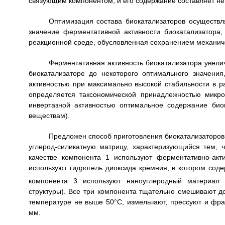
связующим компонентом, и его содержание составляет не
Оптимизация состава биокатализаторов осуществ
значение ферментативной активности биокатализатора,
реакционной среде, обусловленная сохранением механиче
Ферментативная активность биокатализатора увели
биокатализаторе до некоторого оптимального значени
активностью при максимально высокой стабильности в 
определяется таксономической принадлежностью микро
инвертазной активностью оптимальное содержание био
веществам).
Предложен способ приготовления биокатализаторов
углерод-силикатную матрицу, характеризующийся тем, 
качестве компонента 1 используют ферментативно-ак
используют гидрогель диоксида кремния, в котором соде
компонента 3 используют наноуглеродный материал (
структуры). Все три компонента тщательно смешивают д
температуре не выше 50°C, измельчают, прессуют и фра
мм.