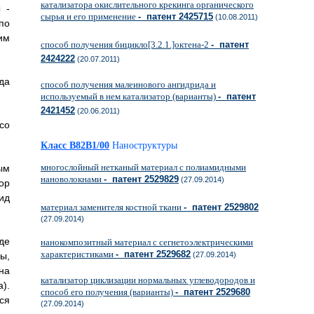
катализатора окислительного крекинга органического
 -
сырья и его применение
- патент 2425715
(10.08.2011)
по
им
способ получения бицикло[3.2.1.]октена-2
- патент
2424222
(20.07.2011)
да
способ получения малеинового ангидрида и
используемый в нем катализатор (варианты)
- патент
2421452
(20.06.2011)
со
Класс B82B1/00
Наноструктуры
многослойный нетканый материал с полиамидными
ым
нановолокнами
- патент 2529829
(27.09.2014)
ор
ид
материал заменителя костной ткани
- патент 2529802
(27.09.2014)
де
нанокомпозитный материал с сегнетоэлектрическими
характеристиками
- патент 2529682
ы,
(27.09.2014)
на
катализатор циклизации нормальных углеводородов и
).
способ его получения (варианты)
- патент 2529680
ся
(27.09.2014)