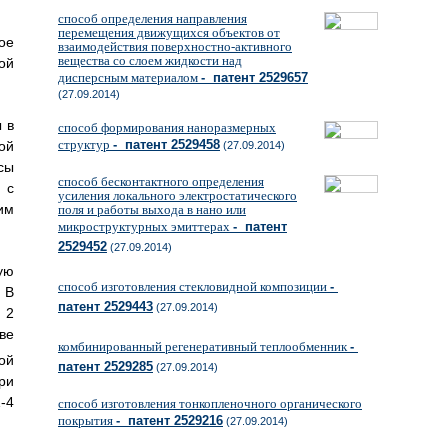
способ определения направления
перемещения движущихся объектов от
ое
взаимодействия поверхностно-активного
вещества со слоем жидкости над
ой
дисперсным материалом
- патент 2529657
(27.09.2014)
 в
способ формирования наноразмерных
структур
- патент 2529458
ой
(27.09.2014)
сы
способ бесконтактного определения
 с
усиления локального электростатического
им
поля и работы выхода в нано или
микроструктурных эмиттерах
- патент
2529452
(27.09.2014)
ую
способ изготовления стекловидной композиции
-
 В
патент 2529443
(27.09.2014)
 2
тве
комбинированный регенеративный теплообменник
-
ой
патент 2529285
(27.09.2014)
ри
-4
способ изготовления тонкопленочного органического
покрытия
- патент 2529216
(27.09.2014)