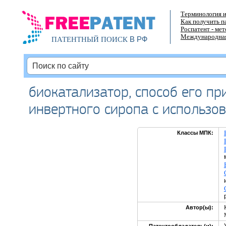
Терминология и
Как получить п
Роспатент - ме
Международная
В РФ
ПАТЕНТНЫЙ ПОИСК
биокатализатор, способ его пр
инвертного сиропа с использо
Классы МПК:
Автор(ы):