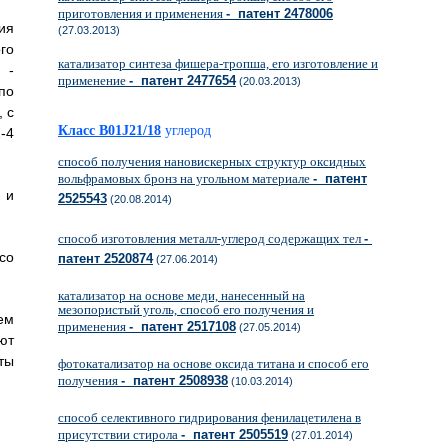
приготовления и применения
- патент 2478006
ия
(27.03.2013)
го
катализатор синтеза фишера-тропша, его изготовление и
 -
применение
- патент 2477654
(20.03.2013)
по
 с
Класс B01J21/18
углерод
-4
способ получения нановискерных структур оксидных
вольфрамовых бронз на угольном материале
- патент
 и
2525543
(20.08.2014)
способ изготовления металл-углерод содержащих тел
-
со
патент 2520874
(27.06.2014)
катализатор на основе меди, нанесенный на
мезопористый уголь, способ его получения и
ем
применения
- патент 2517108
(27.05.2014)
ют
ты
фотокатализатор на основе оксида титана и способ его
получения
- патент 2508938
(10.03.2014)
способ селективного гидрирования фенилацетилена в
присутствии стирола
- патент 2505519
(27.01.2014)