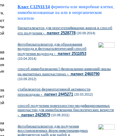
ти
Класс C12N11/14
ферменты или микробные клетки,
а,
иммобилизованные на или в неорганическом
носителе
ют
ли
биокатализатор для переэтерификации жиров и способ
его получения
- патент 2528778
ой
(20.09.2014)
фотобиокатализатор для образования
водорода и фотокаталитический способ
ав
получения водорода
- патент 2511053
ым
(10.04.2014)
ия
способ иммобилизации l-фенилаланин-аммоний-лиазы
ые
на магнитных наночастицах
- патент 2460790
(10.09.2012)
стабилизатор ферментативной активности
за
пероксидазы
- патент 2445271
(20.03.2012)
нт
ой
способ получения поверхностно-модифицированных
наночастиц для иммобилизации биологических веществ
- патент 2425879
(10.08.2011)
ем
фотобиокатализатор для получения
да
восстановленных форм никотинамидных
коферментов nadh или nadph и
ем