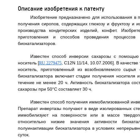
Описание изобретения к патенту
Изобретение предназначено для использования в 
получения сиропов, содержащих глюкозу и фруктозу и 
производства кондитерских изделий, конфет. Изобре
приготовления и способов проведения процессов 
биокатализаторов.
Известен способ инверсии сахарозы с помощью
носитель [
, C12N 11/14, 10.07.2006]. В качест
RU 2279475
носитель, приготовленный из возобновляемого сырья 
биокатализатора включает стадии получения носителя
течение не менее 20 ч. Активность биокатализатора сос
сахарозы при 50°C составляет 30 ч.
Известен способ получения иммобилизованной инвер
Препарат инвертазы получают в виде изолированных сте
иммобилизуют на поверхности или в массе твердого
относительно низкие значения активности биоката
полуинактивации биокатализатора в условиях непрерывн
суток.