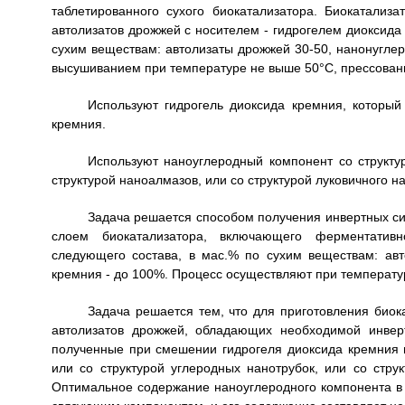
таблетированного сухого биокатализатора. Биокатализ
автолизатов дрожжей с носителем - гидрогелем диоксид
сухим веществам: автолизаты дрожжей 30-50, нанонугле
высушиванием при температуре не выше 50°C, прессован
Используют гидрогель диоксида кремния, который
кремния.
Используют наноуглеродный компонент со структур
структурой наноалмазов, или со структурой луковичного н
Задача решается способом получения инвертных си
слоем биокатализатора, включающего ферментативн
следующего состава, в мас.% по сухим веществам: авт
кремния - до 100%. Процесс осуществляют при температу
Задача решается тем, что для приготовления биок
автолизатов дрожжей, обладающих необходимой инверт
полученные при смешении гидрогеля диоксида кремния 
или со структурой углеродных нанотрубок, или со струк
Оптимальное содержание наноуглеродного компонента в 