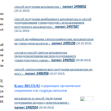
способ получения катализатора
- патент 2498852
(20.11.2013)
ии
ля
способ получения мембранного катализатора и способ
дегидрирования углеводородов с использованием
их
полученного катализатора
- патент 2497587
ых
(10.11.2013)
способ модификации электрохимических катализаторов
на углеродном носителе
- патент 2495158
(10.10.2013)
ый
ий
состав и способ синтеза катализатора
ие
гидродеоксигенации кислородсодержащего
 в
углеводородного сырья
- патент 2492922
(20.09.2013)
за
способ электрохимического получения катализатора pt-
nio/c
- патент 2486958
(10.07.2013)
].
ты
Класс B01J31/02
содержащие органические
соединения или гидриды металлов
ся
мя
катализатор и способ дисмутации
45
содержащих водород галогенсиланов
-
патент 2492924
(20.09.2013)