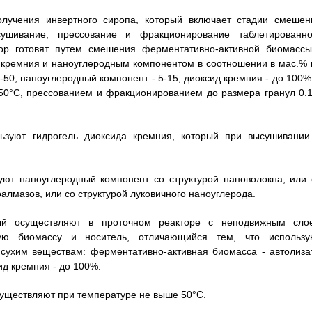
олучения инвертного сиропа, который включает стадии смешен
ушивание, прессование и фракционирование таблетированно
тор готовят путем смешения ферментативно-активной биомассы
а кремния и наноуглеродным компонентом в соотношении в мас.% 
50, наноуглеродный компонент - 5-15, диоксид кремния - до 100%,
0°C, прессованием и фракционированием до размера гранул 0.1
льзуют гидрогель диоксида кремния, который при высушивании
уют наноуглеродный компонент со структурой нановолокна, или 
оалмазов, или со структурой луковичного наноуглерода.
рый осуществляют в проточном реакторе с неподвижным сло
ную биомассу и носитель, отличающийся тем, что использу
 сухим веществам: ферментативно-активная биомасса - автолиза
ид кремния - до 100%.
осуществляют при температуре не выше 50°C.