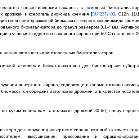
является способ инверсии сахарозы с помощью биокатализатор
их дрожжей в ксерогель диоксида кремния [
, C12N 11/
RU 2372403
тадии смешения дрожжевой биомассы с гидрогелем диоксида кремни
ванного биокатализатора до гранул размером 0.1-4 мм. Активнос
ции в условиях гидролиза сахарного сиропа при 50°C составляет 2
о низкая активность приготовленных биокатализаторов.
ивной активности биокатализаторов для биоконверсии субстра
олучения инвертного сиропа, содержащего ферментативно-активн
 биомассы он содержит автолизаты дрожжей, а в качестве носителя
 по сухим веществам: автолизаты дрожжей 30-50, наноуглеродн
изатора для получения инвертного сиропа, который включает стад
осителем, высушивание, прессование и фракционирован