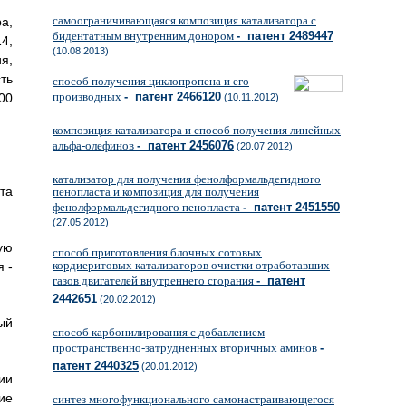
самоограничивающаяся композиция катализатора с
а,
бидентатным внутренним донором
- патент 2489447
14,
(10.08.2013)
я,
ть
способ получения циклопропена и его
производных
- патент 2466120
00
(10.11.2012)
композиция катализатора и способ получения линейных
альфа-олефинов
- патент 2456076
(20.07.2012)
катализатор для получения фенолформальдегидного
та
пенопласта и композиция для получения
фенолформальдегидного пенопласта
- патент 2451550
(27.05.2012)
ую
способ приготовления блочных сотовых
кордиеритовых катализаторов очистки отработавших
 -
газов двигателей внутреннего сгорания
- патент
2442651
(20.02.2012)
ый
способ карбонилирования с добавлением
пространственно-затрудненных вторичных аминов
-
патент 2440325
(20.01.2012)
ии
ие
синтез многофункционального самонастраивающегося