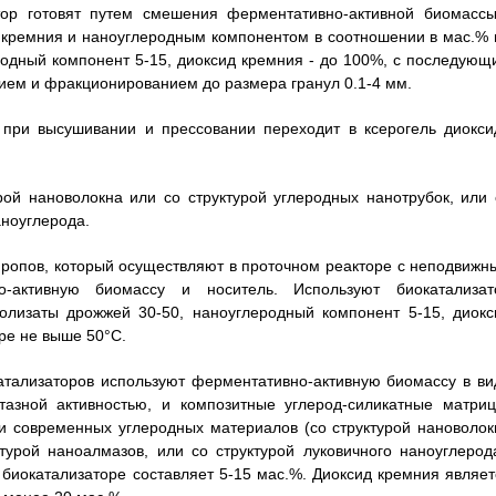
атор готовят путем смешения ферментативно-активной биомассы
а кремния и наноуглеродным компонентом в соотношении в мас.% 
родный компонент 5-15, диоксид кремния - до 100%, с последующ
ием и фракционированием до размера гранул 0.1-4 мм.
 при высушивании и прессовании переходит в ксерогель диокси
ой нановолокна или со структурой углеродных нанотрубок, или 
аноуглерода.
ропов, который осуществляют в проточном реакторе с неподвижн
о-активную биомассу и носитель. Используют биокатализат
олизаты дрожжей 30-50, наноуглеродный компонент 5-15, диокс
ре не выше 50°C.
атализаторов используют ферментативно-активную биомассу в ви
азной активностью, и композитные углерод-силикатные матриц
и современных углеродных материалов (со структурой нановолок
турой наноалмазов, или со структурой луковичного наноуглерода
биокатализаторе составляет 5-15 мас.%. Диоксид кремния являет