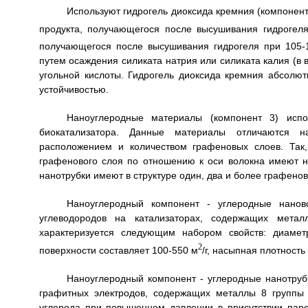
Используют гидрогель диоксида кремния (компонен
продукта, получающегося после высушивания гидрогеля
получающегося после высушивания гидрогеля при 105-12
путем осаждения силиката натрия или силиката калия (в 
угольной кислоты. Гидрогель диоксида кремния абсолют
устойчивостью.
Наноуглеродные материалы (компонент 3) испо
биокатализатора. Данные материалы отличаются н
расположением и количеством графеновых слоев. Так
графенового слоя по отношению к оси волокна имеют на
нанотрубки имеют в структуре один, два и более графенов
Наноуглеродный компонент - углеродные наново
углеводородов на катализаторах, содержащих метал
характеризуется следующим набором свойств: диамет
2
поверхности составляет 100-550 м
/г, насыпная плотность 
Наноуглеродный компонент - углеродные нанотруб
графитных электродов, содержащих металлы 8 группы (
углерода при повышенном давлении в присутствии пар