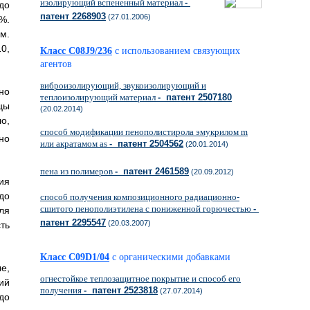
изолирующий вспененный материал
-
до
патент 2268903
(27.01.2006)
%.
м.
0,
Класс C08J9/236
с использованием связующих
агентов
виброизолирующий, звукоизолирующий и
но
теплоизолирующий материал
- патент 2507180
цы
(20.02.2014)
о,
способ модификации пенополистирола эмукрилом m
но
или акратамом as
- патент 2504562
(20.01.2014)
пена из полимеров
- патент 2461589
(20.09.2012)
ия
до
способ получения композиционного радиационно-
сшитого пенополиэтилена с пониженной горючестью
-
ля
патент 2295547
(20.03.2007)
ть
Класс C09D1/04
с органическими добавками
е,
огнестойкое теплозащитное покрытие и способ его
ий
получения
- патент 2523818
(27.07.2014)
до