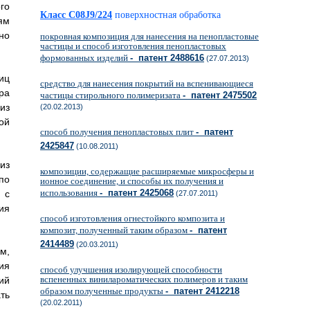
го
Класс C08J9/224
поверхностная обработка
ям
но
покровная композиция для нанесения на пенопластовые
частицы и способ изготовления пенопластовых
формованных изделий
- патент 2488616
(27.07.2013)
иц
средство для нанесения покрытий на вспенивающиеся
ра
частицы стирольного полимеризата
- патент 2475502
из
(20.02.2013)
ой
способ получения пенопластовых плит
- патент
2425847
(10.08.2011)
из
композиции, содержащие расширяемые микросферы и
по
ионное соединение, и способы их получения и
использования
- патент 2425068
 с
(27.07.2011)
ия
способ изготовления огнестойкого композита и
композит, полученный таким образом
- патент
2414489
(20.03.2011)
м,
ия
способ улучшения изолирующей способности
вспененных винилароматических полимеров и таким
ий
образом полученные продукты
- патент 2412218
ть
(20.02.2011)