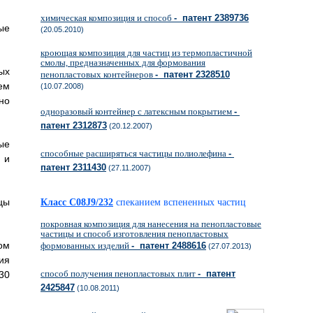
химическая композиция и способ
- патент 2389736
ые
(20.05.2010)
кроющая композиция для частиц из термопластичной
смолы, предназначенных для формования
ых
пенопластовых контейнеров
- патент 2328510
ем
(10.07.2008)
но
одноразовый контейнер с латексным покрытием
-
патент 2312873
(20.12.2007)
ые
способные расширяться частицы полиолефина
-
 и
патент 2311430
(27.11.2007)
цы
Класс C08J9/232
спеканием вспененных частиц
покровная композиция для нанесения на пенопластовые
частицы и способ изготовления пенопластовых
ом
формованных изделий
- патент 2488616
(27.07.2013)
ия
способ получения пенопластовых плит
- патент
30
2425847
(10.08.2011)