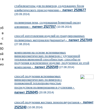
стабилизаторы для полимеров, содержащих бром
алифатического присоединения
- патент 2528677
(20.09.2014)
полимерная пена, содержащая бемитный оксид
алюминия
- патент 2527557
(10.09.2014)
об
 в
способ изготовления изделий из гранулированных
 с
полимерных материалов (варианты)
- патент 2527049
е.
(27.08.2014)
80
композиция на основе вспениваемых
ей
винилароматических полимеров с улучшенной
 в
теплоизоляционной способностью, способы ее
получения и вспененное изделие, полученное из этой
из
композиции
- патент 2526549
(27.08.2014)
способ получения вспениваемых
винилароматических полимеров с
пониженной теплопроводностью
посредством полимеризации в суспензии
-
патент 2526045
(20.08.2014)
способ получения жестких пенополиуретанов
- патент
2525240
(10.08.2014)