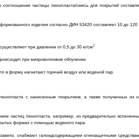
е соотношение частицы пенопласта/смесь для покрытий составля
 формованного изделия согласно ДИН 53420 составляет 10 до 120 к
2
существляют при давлении от 0,5 до 30 кг/см
.
 происходит при микроволновом облучении.
что в форму нагнетают горячий воздух или водяной пар.
 пенопласта с нанесенным покрытием, а также полученных из н
ием частиц пенопласта, например, из предварительно вспененны
крытых формах с помощью водяного пара.
равило, снабжают галоидсодержащими огнезащитными средствам