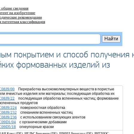
 общие сведения
атент на изобретение
тодические рекомендации
 патентная классификация
ным покрытием и способ получения 
йких формованных изделий из
C08J9/00
Переработка высокомолекулярных веществ в пористые
или ячеистые изделия или материалы; последующая обработка их
C08J9/22
последующая обработка вспененных частиц; формование
вспененных продуктов
C08J9/224
поверхностная обработка
C08J9/232
спеканием вспененных частиц
C08J9/236
с использованием связующих агентов
C09D1/04
с органическими добавками
C09D5/18
огнеупорные краски
,
,
,
ХАН Клаус (DE)
НЕЛЬС Беньямин (DE)
ШМИД Бернхард (DE)
РИТХЮС