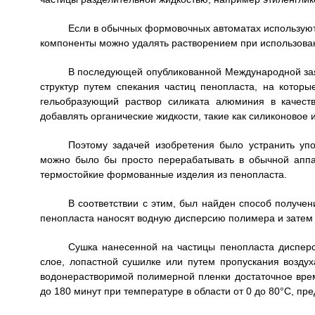
Если в обычных формовочных автоматах используют
компоненты можно удалять растворением при использован
В последующей опубликованной Международной зая
структур путем спекания частиц пенопласта, на кото
гельобразующий раствор силиката алюминия в качест
добавлять органические жидкости, такие как силиконовое
Поэтому задачей изобретения было устранить упо
можно было бы просто перерабатывать в обычной апп
термостойкие формованные изделия из пенопласта.
В соответствии с этим, был найден способ получе
пенопласта наносят водную дисперсию полимера и затем
Сушка нанесенной на частицы пенопласта диспер
слое, лопастной сушилке или путем пропускания воздух
водонерастворимой полимерной пленки достаточное время
до 180 минут при температуре в области от 0 до 80°С, пре