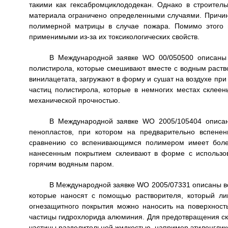
такими как гексабромциклододекан. Однако в строител
материала ограничено определенными случаями. Причино
полимерной матрицы в случае пожара. Помимо этого 
применимыми из-за их токсикологических свойств.
В Международной заявке WO 00/050500 описаны 
полистирола, которые смешивают вместе с водным раств
винилацетата, загружают в форму и сушат на воздухе при
частиц полистирола, которые в немногих местах склеен
механической прочностью.
В Международной заявке WO 2005/105404 описан
пенопластов, при котором на предварительно вспене
сравнению со вспенивающимся полимером имеет более
нанесенным покрытием склеивают в форме с использо
горячим водяным паром.
В Международной заявке WO 2005/07331 описаны в
которые наносят с помощью растворителя, который ли
огнезащитного покрытия можно наносить на поверхност
частицы гидрохлорида алюминия. Для предотвращения ск
частицы разделительной жидкостью, например этиленглик