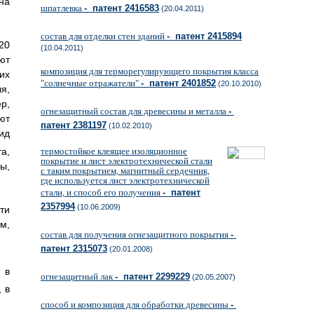
на
шпатлевка
- патент 2416583
(20.04.2011)
состав для отделки стен зданий
- патент 2415894
20
(10.04.2011)
ют
композиция для терморегулирующего покрытия класса
их
"солнечные отражатели"
- патент 2401852
(20.10.2010)
я,
р,
огнезащитный состав для древесины и металла
-
ют
патент 2381197
(10.02.2010)
ид
а,
термостойкое клеящее изоляционное
покрытие и лист электротехнической стали
ы,
с таким покрытием, магнитный сердечник,
где используется лист электротехнической
стали, и способ его получения
- патент
2357994
(10.06.2009)
ти
м,
состав для получения огнезащитного покрытия
-
патент 2315073
(20.01.2008)
, в
огнезащитный лак
- патент 2299229
(20.05.2007)
 в
способ и композиция для обработки древесины
-