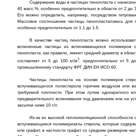
Содержание воды в частицах пенопласта с нанесенн
40 масс.%, особенно предпочтительно в области от 2 до 
Его можно определить, например, посредством титрова
Массовое соотношение частицы пенопласта/смесь для п
особенно предпочтительно от 1:1 до 1:5.
В качестве частиц пенопласта можно использова
вспененные частицы из вспенивающихся полимеров ст
пенопласта, как правило, имеют средний диаметр в област
3
составляет от 5 до 100 кг/м
, предпочтительно от 5 до
промышленному стандарту ФРГ ДИН ЕН ИСО 60.
Частицы пенопласта на основе полимеров стиро
вспучивающегося полистирола горячим воздухом или в
требуемой плотности. При этом путем однократного ил
предварительного вспенивания под давлением или на ус
засыпки ниже 10 г/л.
Из-за их высокой теплоизоляционной способности 
вспучивающиеся полимеризаты стирола, которые содержа
или графит, в частности графит со средним размером част