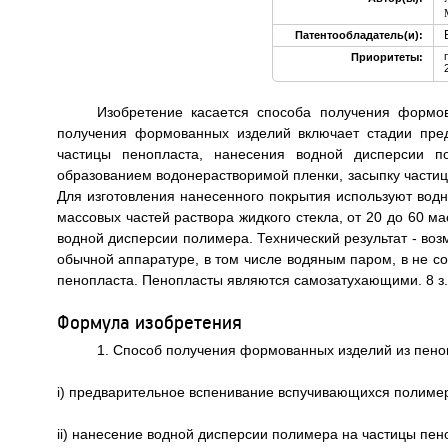
Патентообладатель(и):
Приоритеты:
Изобретение касается способа получения формо
получения формованных изделий включает стадии пре
частицы пенопласта, нанесения водной дисперсии п
образованием водонерастворимой пленки, засыпку частиц
Для изготовления нанесенного покрытия используют вод
массовых частей раствора жидкого стекла, от 20 до 60 ма
водной дисперсии полимера. Технический результат - во
обычной аппаратуре, в том числе водяным паром, в не с
пенопласта. Пенопласты являются самозатухающими. 8 з.п.
Формула изобретения
1. Способ получения формованных изделий из пено
i) предварительное вспенивание вспучивающихся полимер
ii) нанесение водной дисперсии полимера на частицы пен