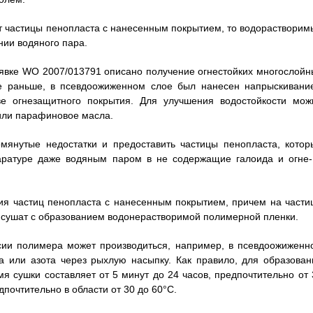
 частицы пенопласта с нанесенным покрытием, то водорастворим
ии водяного пара.
вке WO 2007/013791 описано получение огнестойких многослойн
рые раньше, в псевдоожиженном слое был нанесен напрыскивани
ве огнезащитного покрытия. Для улучшения водостойкости мож
 или парафиновое масла.
мянутые недостатки и предоставить частицы пенопласта, котор
аратуре даже водяным паром в не содержащие галоида и огне-
ния частиц пенопласта с нанесенным покрытием, причем на части
 сушат с образованием водонерастворимой полимерной пленки.
сии полимера может производиться, например, в псевдоожиженн
а или азота через рыхлую насыпку. Как правило, для образован
 сушки составляет от 5 минут до 24 часов, предпочтительно от 
дпочтительно в области от 30 до 60°С.