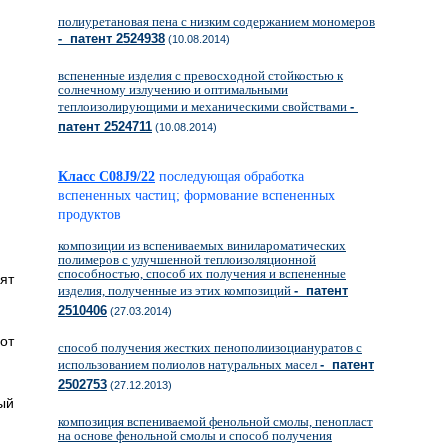
полиуретановая пена с низким содержанием мономеров
- патент 2524938
(10.08.2014)
вспененные изделия с превосходной стойкостью к
солнечному излучению и оптимальными
теплоизолирующими и механическими свойствами
-
патент 2524711
(10.08.2014)
Класс C08J9/22
последующая обработка
вспененных частиц; формование вспененных
продуктов
композиции из вспениваемых винилароматических
полимеров с улучшенной теплоизоляционной
способностью, способ их получения и вспененные
ят
изделия, полученные из этих композиций
- патент
2510406
(27.03.2014)
от
способ получения жестких пенополиизоциануратов с
использованием полиолов натуральных масел
- патент
2502753
(27.12.2013)
ый
композиция вспениваемой фенольной смолы, пенопласт
на основе фенольной смолы и способ получения