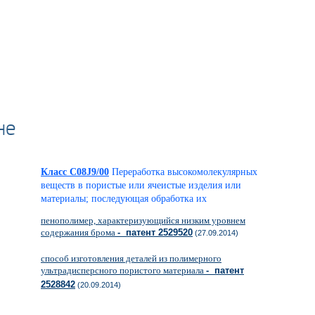
не
Класс C08J9/00
Переработка высокомолекулярных
веществ в пористые или ячеистые изделия или
материалы; последующая обработка их
пенополимер, характеризующийся низким уровнем
содержания брома
- патент 2529520
(27.09.2014)
способ изготовления деталей из полимерного
ультрадисперсного пористого материала
- патент
2528842
(20.09.2014)