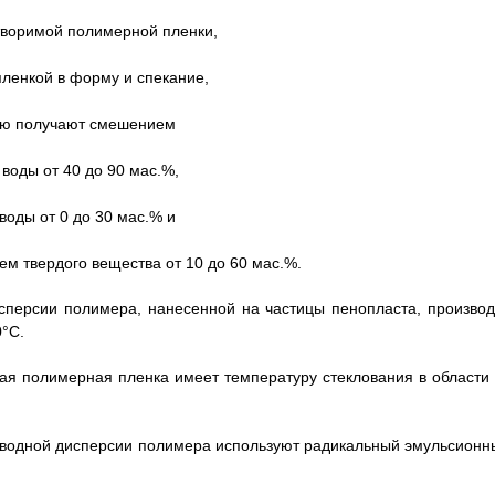
створимой полимерной пленки,
пленкой в форму и спекание,
рую получают смешением
 воды от 40 до 90 мас.%,
воды от 0 до 30 мас.% и
ем твердого вещества от 10 до 60 мас.%.
исперсии полимера, нанесенной на частицы пенопласта, производ
0°С.
ная полимерная пленка имеет температуру стеклования в области 
ве водной дисперсии полимера используют радикальный эмульсионн