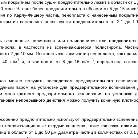
ым покрытием после сушки предпочтительно лежит в области от 1 
30 масс.%, еще более предпочтительно в области от 5 до 15 масс.
ния по Карлу-Фишеру частиц пенопласта с нанесенным покрытие
окрытия составляет после сушки предпочтительно от 2:1 до 1:1
ть вспененные полиэтилен или полипропилен или предваритель
ирола, в частности из вспенивающегося полистирола. Части
и от 2 до 10 мм. Плотность засыпки частиц пенопласта, как правил
3
3
 40 кг/м
и, в частности, от 8 до 16 кг/м
, определена соглас
ла можно получать посредством предварительного вспениван
одяным паром на установке для предварительного вспенивания 
и многократного предварительного вспенивания на установке д
тановке непрерывного действия можно получить конечную плотнос
особенно предпочтительно используют предварительно вспененны
т теплоизоляционные твердые вещества, такие как сажа, алюмин
иц в области от 1 до 50 µм диаметра частиц в количествах от 0,1 