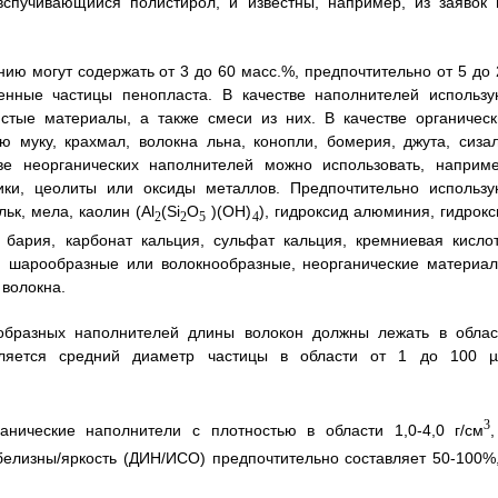
вспучивающийся полистирол, и известны, например, из заявок 
нию могут содержать от 3 до 60 масс.%, предпочтительно от 5 до 
енные частицы пенопласта. В качестве наполнителей использу
стые материалы, а также смеси из них. В качестве органическ
 муку, крахмал, волокна льна, конопли, бомерия, джута, сизал
ве неорганических наполнителей можно использовать, наприме
ики, цеолиты или оксиды металлов. Предпочтительно использу
ьк, мела, каолин (Al
(Si
O
)(OH)
), гидроксид алюминия, гидрокс
2
2
5
4
бария, карбонат кальция, сульфат кальция, кремниевая кислот
ли шарообразные или волокнообразные, неорганические материал
 волокна.
образных наполнителей длины волокон должны лежать в облас
ляется средний диаметр частицы в области от 1 до 100 µ
3
нические наполнители с плотностью в области 1,0-4,0 г/см
белизны/яркость (ДИН/ИСО) предпочтительно составляет 50-100%,