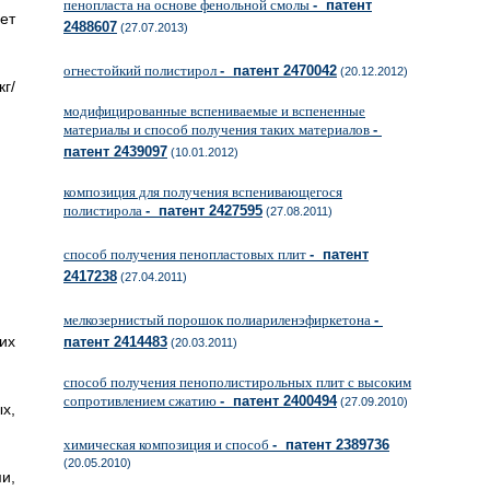
пенопласта на основе фенольной смолы
- патент
ет
2488607
(27.07.2013)
огнестойкий полистирол
- патент 2470042
(20.12.2012)
г/
модифицированные вспениваемые и вспененные
материалы и способ получения таких материалов
-
патент 2439097
(10.01.2012)
композиция для получения вспенивающегося
полистирола
- патент 2427595
(27.08.2011)
способ получения пенопластовых плит
- патент
2417238
(27.04.2011)
мелкозернистый порошок полиариленэфиркетона
-
их
патент 2414483
(20.03.2011)
способ получения пенополистирольных плит с высоким
сопротивлением сжатию
- патент 2400494
(27.09.2010)
х,
химическая композиция и способ
- патент 2389736
(20.05.2010)
и,