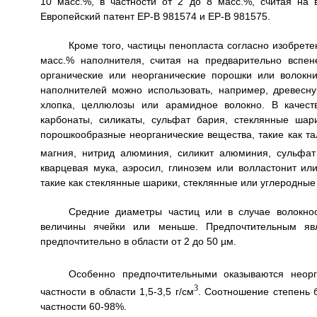
10 масс.%, в частности от 2 до 8 масс.%, считая на 
Европейский патент ЕР-В 981574 и ЕР-В 981575.
Кроме того, частицы пенопласта согласно изобрете
масс.% наполнителя, считая на предварительно вспен
органические или неорганические порошки или волокни
наполнителей можно использовать, например, древесную
хлопка, целлюлозы или арамидное волокно. В качест
карбонаты, силикаты, сульфат бария, стеклянные шар
порошкообразные неорганические вещества, такие как тал
магния, нитрид алюминия, силикит алюминия, сульфат 
кварцевая мука, аэросил, глинозем или волластонит и
такие как стеклянные шарики, стеклянные или углеродные
Средние диаметры частиц или в случае волокно
величины ячейки или меньше. Предпочтительным яв
предпочтительно в области от 2 до 50 µм.
Особенно предпочтительными оказываются неорга
3
частности в области 1,5-3,5 г/см
. Соотношение степень 
частности 60-98%.