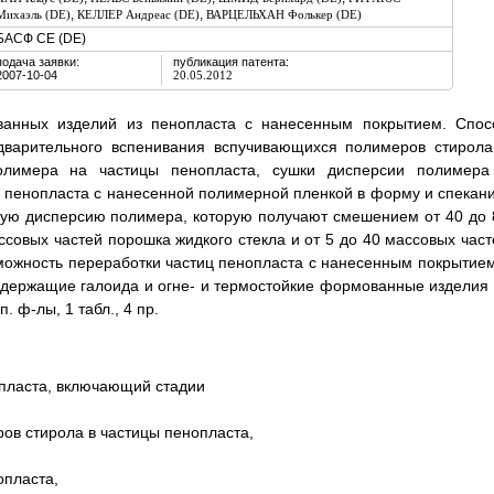
,
,
Михаэль (DE)
КЕЛЛЕР Андреас (DE)
ВАРЦЕЛЬХАН Фолькер (DE)
БАСФ СЕ (DE)
подача заявки:
публикация патента:
2007-10-04
20.05.2012
ванных изделий из пенопласта с нанесенным покрытием. Спос
дварительного вспенивания вспучивающихся полимеров стирола
олимера на частицы пенопласта, сушки дисперсии полимера
 пенопласта с нанесенной полимерной пленкой в форму и спекани
ную дисперсию полимера, которую получают смешением от 40 до 
ссовых частей порошка жидкого стекла и от 5 до 40 массовых част
зможность переработки частиц пенопласта с нанесенным покрытием
одержащие галоида и огне- и термостойкие формованные изделия 
 ф-лы, 1 табл., 4 пр.
пласта, включающий стадии
ов стирола в частицы пенопласта,
опласта,