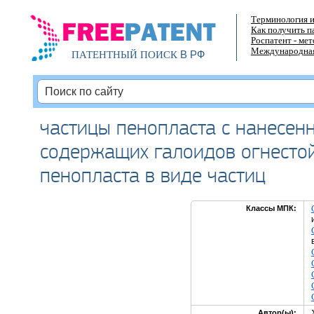
Терминология и
Как получить п
Роспатент - ме
Международная
В РФ
ПАТЕНТНЫЙ ПОИСК
частицы пенопласта с нанесен
содержащих галоидов огнесто
пенопласта в виде частиц
Классы МПК:
Автор(ы):