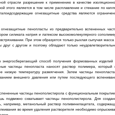
ьной отрасли разрешение к применению в качестве изоляционно
й этого является в том числе расплавление и стекание по капл
галоидсодержащие огнезащитные средства являются ограничен
огнезащитные пенопласты из предварительно вспененных част
ором силиката натрия и латексом высокомолекулярного сополиме
 встряхивании. При этом образуется только рыхлая сыпучая масса 
ы друг с другом и поэтому обладают только неудовлетворительн
 энергосберегающий способ получения формованных изделий 
нные частицы пенопласта наносят раствор полимера, который 
 низкую температуру размягчения. Затем частицы пенопласта
ванием внешнего давления или путем последующего вспениван
спененные частицы пенополистирола с функциональным покрытие
шь подвижно схватывает частицы пенополистирола. Для создан
ь, например, метанольный раствор поливинилацетата, содержащ
леивания во время удаления растворителя необходимо опрыскива
олем.