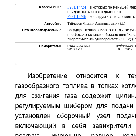
F23D14/24
Классы МПК:
в которых по меньшей мере
придается вихревое движение
F23D14/46
конструктивные элементы
Автор(ы):
Таймаров Михаил Александрович (RU)
Государственное образовательное уч
Патентообладатель(и):
профессионального образования "Каза
энергетический университет" (КГЭУ) (
подача заявки:
публикация 
Приоритеты:
2010-12-13
10.05.2012
Изобретение относится к тех
газообразного топлива в топках котл
для сжигания газа содержит цилин
регулируемым шибером для подачи 
установлен сборочный узел подач
включающий в себя завихрители 