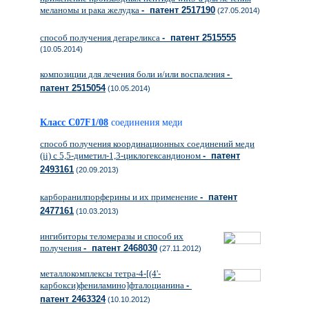
меланомы и рака желудка
- патент 2517190
(27.05.2014)
способ получения дегареликса
- патент 2515555
(10.05.2014)
композиции для лечения боли и/или воспаления
-
патент 2515054
(10.05.2014)
Класс C07F1/08
соединения меди
способ получения координационных соединений меди
(ii) с 5,5-диметил-1,3-циклогександионом
- патент
2493161
(20.09.2013)
карборанилпорферины и их применение
- патент
2477161
(10.03.2013)
ингибиторы теломеразы и способ их
получения
- патент 2468030
(27.11.2012)
металлокомплексы тетра-4-[(4'-
карбокси)фениламино]фталоцианина
-
патент 2463324
(10.10.2012)