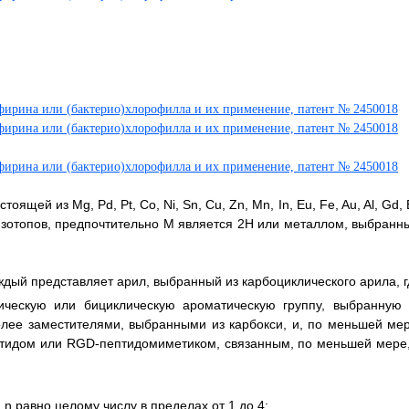
щей из Mg, Pd, Pt, Co, Ni, Sn, Cu, Zn, Mn, In, Eu, Fe, Au, Al, Gd, 
и их изотопов, предпочтительно М является 2Н или металлом, выбран
дый представляет арил, выбранный из карбоциклического арила, г
ическую или бициклическую ароматическую группу, выбранную 
ее заместителями, выбранными из карбокси, и, по меньшей мер
дом или RGD-пептидомиметиком, связанным, по меньшей мере,
 n равно целому числу в пределах от 1 до 4;