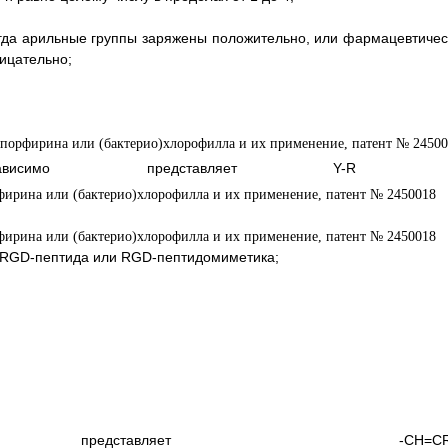
гда арильные группы заряжены положительно, или фармацевтичес
ицательно;
имо представляет Y-R
и 
к RGD-пептида или RGD-пептидомиметика;
ставляет -CH=C