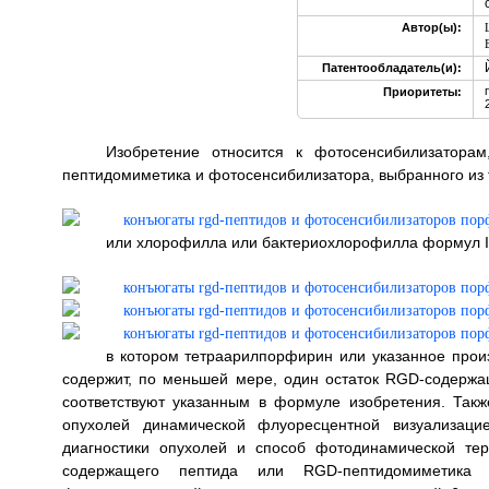
Автор(ы):
Патентообладатель(и):
Приоритеты:
Изобретение относится к фотосенсибилизатор
пептидомиметика и фотосенсибилизатора, выбранного и
или хлорофилла или бактериохлорофилла формул I, I
в котором тетраарилпорфирин или указанное произ
содержит, по меньшей мере, один остаток RGD-содерж
соответствуют указанным в формуле изобретения. Так
опухолей динамической флуоресцентной визуализаци
диагностики опухолей и способ фотодинамической те
содержащего пептида или RGD-пептидомиметика 