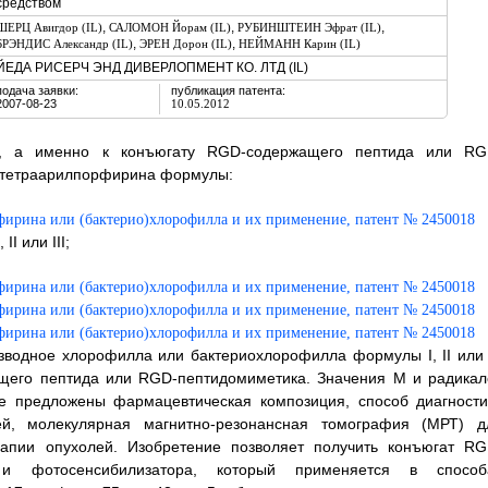
средством
,
,
,
ШЕРЦ Авигдор (IL)
САЛОМОН Йорам (IL)
РУБИНШТЕИН Эфрат (IL)
,
,
БРЭНДИС Александр (IL)
ЭРЕН Дорон (IL)
НЕЙМАНН Карин (IL)
ЙЕДА РИСЕРЧ ЭНД ДИВЕРЛОПМЕНТ КО. ЛТД (IL)
подача заявки:
публикация патента:
2007-08-23
10.05.2012
ам, а именно к конъюгату RGD-содержащего пептида или RG
з тетраарилпорфирина формулы:
I или III;
водное хлорофилла или бактериохлорофилла формулы I, II или I
ащего пептида или RGD-пептидомиметика. Значения М и радикал
же предложены фармацевтическая композиция, способ диагности
ей, молекулярная магнитно-резонансная томография (МРТ) д
рапии опухолей. Изобретение позволяет получить конъюгат RG
и фотосенсибилизатора, который применяется в способ