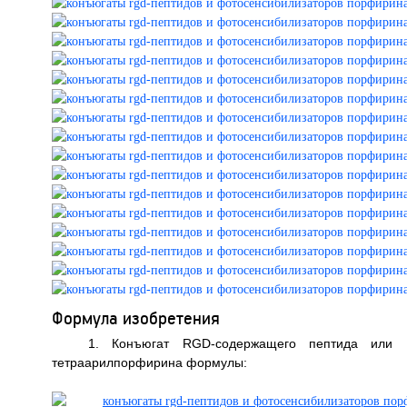
Формула изобретения
1. Конъюгат RGD-содержащего пептида или R
тетраарилпорфирина формулы: