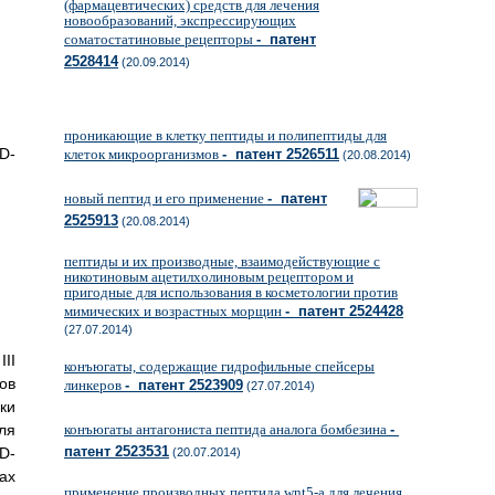
(фармацевтических) средств для лечения
новообразований, экспрессирующих
соматостатиновые рецепторы
- патент
2528414
(20.09.2014)
проникающие в клетку пептиды и полипептиды для
D-
клеток микроорганизмов
- патент 2526511
(20.08.2014)
новый пептид и его применение
- патент
2525913
(20.08.2014)
пептиды и их производные, взаимодействующие с
никотиновым ацетилхолиновым рецептором и
пригодные для использования в косметологии против
мимических и возрастных морщин
- патент 2524428
(27.07.2014)
II
конъюгаты, содержащие гидрофильные спейсеры
ов
линкеров
- патент 2523909
(27.07.2014)
ки
ля
конъюгаты антагониста пептида аналога бомбезина
-
патент 2523531
D-
(20.07.2014)
ах
применение производных пептида wnt5-a для лечения