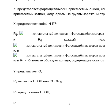
X' представляет фармацевтически приемлемый анион, ко
приемлемый катион, когда арильные группы заряжены отр
Х представляет собой N-R7;
R
,
1
и R
каждый независ
6
ил
или R
и R
вместе образуют кольцо, содержащее остато
1
6
Y представляет О;
R
является Н, ОН или COOR
;
2
9
R
представляет Н, ОН;
3
R
пред
4