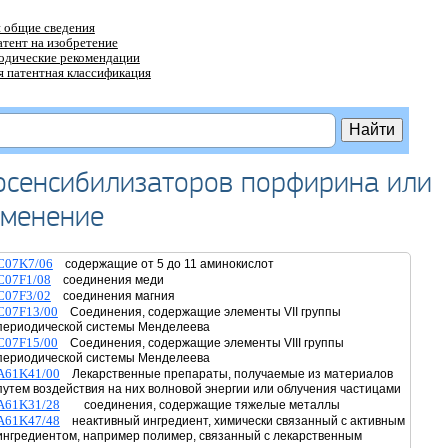
 общие сведения
атент на изобретение
тодические рекомендации
 патентная классификация
осенсибилизаторов порфирина или
именение
C07K7/06
содержащие от 5 до 11 аминокислот
C07F1/08
соединения меди
C07F3/02
соединения магния
C07F13/00
Соединения, содержащие элементы VII группы
периодической системы Менделеева
C07F15/00
Соединения, содержащие элементы VIII группы
периодической системы Менделеева
A61K41/00
Лекарственные препараты, получаемые из материалов
путем воздействия на них волновой энергии или облучения частицами
A61K31/28
соединения, содержащие тяжелые металлы
A61K47/48
неактивный ингредиент, химически связанный с активным
ингредиентом, например полимер, связанный с лекарственным