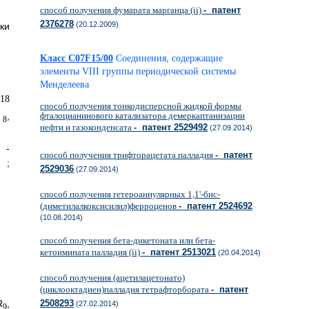
способ получения фумарата марганца (ii)
- патент
2376278
(20.12.2009)
ки
Класс C07F15/00
Соединения, содержащие
элементы VIII группы периодической системы
Менделеева
способ получения тонкодисперсной жидкой формы
фталоцианинового катализатора демеркаптанизации
,
8
нефти и газоконденсата
- патент 2529492
(27.09.2014)
-
способ получения трифторацетата палладия
- патент
;
2529036
(27.09.2014)
способ получения гетероаннулярных 1,1'-бис-
(диметилалкоксисилил)ферроценов
- патент 2524692
(10.08.2014)
способ получения бета-дикетоната или бета-
кетоимината палладия (ii)
- патент 2513021
(20.04.2014)
способ получения (ацетилацетонато)
(циклооктадиен)палладия тетрафторбората
- патент
R
,
2508293
(27.02.2014)
9