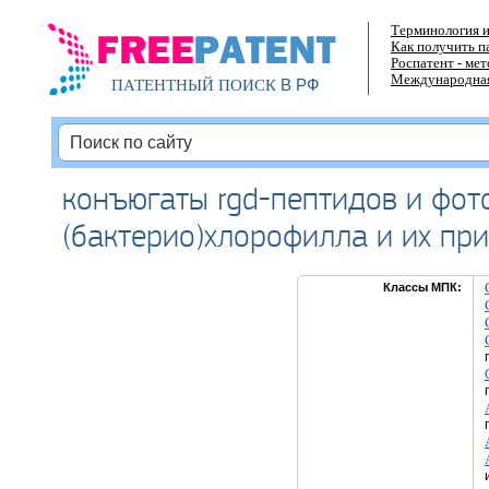
Терминология и
Как получить п
Роспатент - ме
Международная
В РФ
ПАТЕНТНЫЙ ПОИСК
конъюгаты rgd-пептидов и фот
(бактерио)хлорофилла и их пр
Классы МПК: