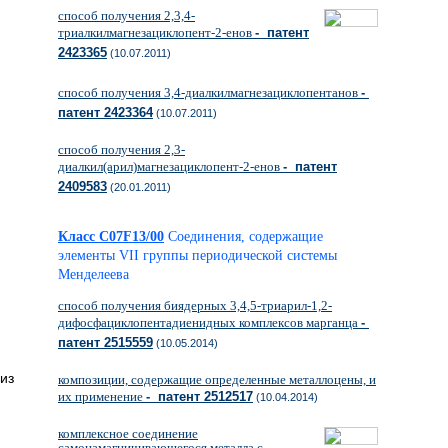
способ получения 2,3,4-
триалкилмагнезациклопент-2-енов
- патент
2423365
(10.07.2011)
способ получения 3,4-диалкилмагнезациклопентанов
-
патент 2423364
(10.07.2011)
способ получения 2,3-
диалкил(арил)магнезациклопент-2-енов
- патент
2409583
(20.01.2011)
Класс C07F13/00
Соединения, содержащие
элементы VII группы периодической системы
Менделеева
способ получения биядерных 3,4,5-триарил-1,2-
дифосфациклопентадиенидных комплексов марганца
-
патент 2515559
(10.05.2014)
из
композиции, содержащие определенные металлоцены, и
их применение
- патент 2512517
(10.04.2014)
комплексное соединение
самонамагничивающегося металла с