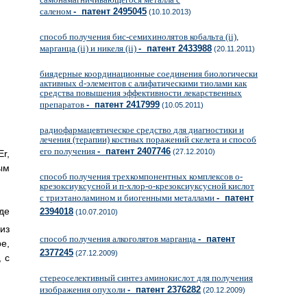
саленом
- патент 2495045
(10.10.2013)
способ получения бис-семихинолятов кобальта (ii),
марганца (ii) и никеля (ii)
- патент 2433988
(20.11.2011)
биядерные координационные соединения биологически
активных d-элементов с алифатическими тиолами как
средства повышения эффективности лекарственных
препаратов
- патент 2417999
(10.05.2011)
радиофармацевтическое средство для диагностики и
лечения (терапии) костных поражений скелета и способ
его получения
- патент 2407746
(27.12.2010)
Er,
ным
способ получения трехкомпонентных комплексов о-
крезоксиуксусной и п-хлор-о-крезоксиуксусной кислот
с триэтаноламином и биогенными металлами
- патент
де
2394018
(10.07.2010)
из
способ получения алкоголятов марганца
- патент
е,
2377245
(27.12.2009)
 с
стереоселективный синтез аминокислот для получения
изображения опухоли
- патент 2376282
(20.12.2009)