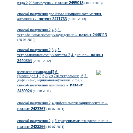
ряда 2,2'-битиофена
- патент 2495018
(10.10.2013)
способ получения двойного изопропилата магния-
алюминия
- патент 2471763
(10.01.2013)
способ получения 2,4,6,8-
тетрафенилмагнезациклоундекана
- патент 2448113
(20.04.2012)
способ получения 2,3,4,5-
тетраалкилмагнезациклогепта-2,4-диенов
- патент
2440354
(20.01.2012)
комплекс изоиндоло[5,6-
f]изоиндол-1,3,6,8(2н,7н)-тетраамина, 6,7-
дифенил-2,3-дицианонафталина и mg и
способ получения комплекса
- патент
2430924
(10.10.2011)
способ получения 2,4-дифенилмагнезациклогептана
-
патент 2423367
(10.07.2011)
способ получения 2,4,6-трифенилмагнезациклононана
-
патент 2423366
(10.07.2011)