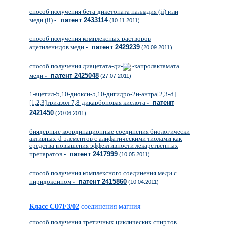
способ получения бета-дикетоната палладия (ii) или
меди (ii)
- патент 2433114
(10.11.2011)
способ получения комплексных растворов
ацетиленидов меди
- патент 2429239
(20.09.2011)
способ получения диацетата-ди-
-капролактамата
меди
- патент 2425048
(27.07.2011)
1-ацетил-5,10-диокси-5,10-дигидро-2н-антра[2,3-d]
[1,2,3]триазол-7,8-дикарбоновая кислота
- патент
2421450
(20.06.2011)
биядерные координационные соединения биологически
активных d-элементов с алифатическими тиолами как
средства повышения эффективности лекарственных
препаратов
- патент 2417999
(10.05.2011)
способ получения комплексного соединения меди с
пиридоксином
- патент 2415860
(10.04.2011)
Класс C07F3/02
соединения магния
способ получения третичных циклических спиртов