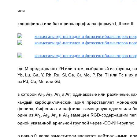
или
хлорофилла или бактериохлорофилла формул I, II или III
где М представляет 2Н или атом, выбранный из группы, состоя
Yb, Lu, Ga, Y, Rh, Ru, Si, Ge, Cr, Mo, P, Re, Tl или Тc 
из Pd, Cu, Mn или Gd;
в которой Ar
, Ar
, Ar
и Ar
одинаковые или различные, каж
1
2
3
4
каждый карбоциклический арил представляет моноцикл
фенила, бифенила и нафтила, замещеную одним или бол
один из Ar
, Ar
, Ar
и Ar
замещен RGD-содержащим пепти
1
2
3
4
одной указанной арильной группой через -СО-NH-группу;
n равно 0, когда заместители являются нейтральными, или