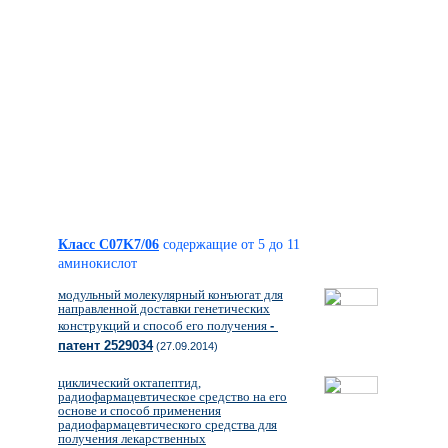
Класс C07K7/06
содержащие от 5 до 11
аминокислот
модульный молекулярный конъюгат для
направленной доставки генетических
конструкций и способ его получения
-
патент 2529034
(27.09.2014)
циклический октапептид,
радиофармацевтическое средство на его
основе и способ применения
радиофармацевтического средства для
получения лекарственных