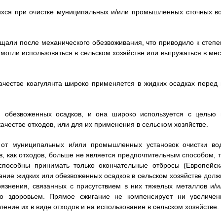
ихся при очистке муниципальных и/или промышленных сточных во
ащали после механического обезвоживания, что приводило к степе
могли использоваться в сельском хозяйстве или выгружаться в мес
ачестве коагулянта широко применяется в жидких осадках перед 
ю обезвоженных осадков, и она широко используется с целью 
качестве отходов, или для их применения в сельском хозяйстве.
 от муниципальных и/или промышленных установок очистки во
, как отходов, больше не является предпочтительным способом, т
 способны принимать только окончательные отбросы (Европейск
вание жидких или обезвоженных осадков в сельском хозяйстве долж
рязнения, связанных с присутствием в них тяжелых металлов и/и
со здоровьем. Прямое сжигание не компенсирует ни увеличен
ение их в виде отходов и на использование в сельском хозяйстве.