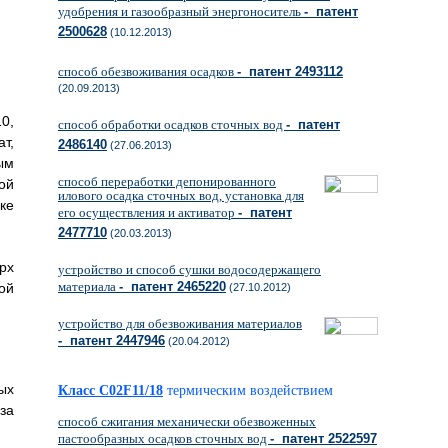
удобрения и газообразный энергоноситель
- патент
2500628
(10.12.2013)
способ обезвоживания осадков
- патент 2493112
(20.09.2013)
0,
способ обработки осадков сточных вод
- патент
т,
2486140
(27.06.2013)
ым
способ переработки депонированного
ой
илового осадка сточных вод, установка для
ке
его осуществления и активатор
- патент
2477710
(20.03.2013)
рх
устройство и способ сушки водосодержащего
материала
- патент 2465220
ой
(27.10.2012)
устройство для обезвоживания материалов
- патент 2447946
(20.04.2012)
ых
Класс C02F11/18
термическим воздействием
за
способ сжигания механически обезвоженных
пастообразных осадков сточных вод
- патент 2522597