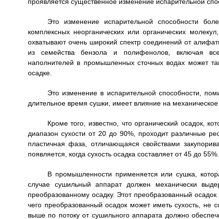
проявляется существенное изменение испарительной спос
Это изменение испарительной способности боле
комплексных неорганических или органических молеку
охватывают очень широкий спектр соединений от алифати
из семейства бензола и полифенолов, включая все 
наполнителей в промышленных сточных водах может так
осадке.
Это изменение в испарительной способности, поми
длительное время сушки, имеет влияние на механическое
Кроме того, известно, что органический осадок, к
диапазон сухости от 20 до 90%, проходит различные рео
пластичная фаза, отличающаяся свойствами закупори
появляется, когда сухость осадка составляет от 45 до 55%.
В промышленности применяется или сушка, котор
случае сушильный аппарат должен механически выде
преобразованному осадку. Этот преобразованный осадок 
чего преобразованный осадок может иметь сухость, не 
выше по потоку от сушильного аппарата должно обеспеч