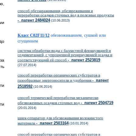
ю,
способ обеззараживания, обезвреживания и
переработки осадков сточных вод в полезные продукты
- патент 2484024
(10.06.2013)
ми
Класс C02F11/12
обезвоживанием, сушкой или
до
сгущением
система обработки воды с балластной флоккуляцией и
седиментацией, с упрощенной рециркуляцией осадка и
за
соответствующий ей способ
- патент 2523819
(27.07.2014)
ть
способ переработки органических субстратов в
газообразные энергоносители и удобрения
- патент
ти
2518592
(10.06.2014)
способ термической переработки механически
обезвоженных осадков сточных вод
- патент 2504719
ти
(20.01.2014)
шнек-сепаратор для обезвоживания волокнистого
материала
- патент 2503164
(10.01.2014)
способ переработки органических субстратов в