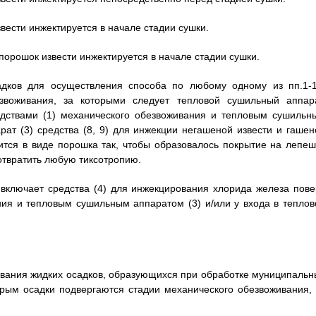
звести инжектируется в начале стадии сушки.
 порошок извести инжектируется в начале стадии сушки.
адков для осуществления способа по любому одному из пп.1-1
воживания, за которыми следует тепловой сушильный аппара
едствами (1) механического обезвоживания и тепловым сушильн
рат (3) средства (8, 9) для инжекции негашеной извести и гашен
ится в виде порошка так, чтобы образовалось покрытие на лепеш
отвратить любую тиксотропию.
а включает средства (4) для инжекцирования хлорида железа пове
ния и тепловым сушильным аппаратом (3) и/или у входа в теплов
ования жидких осадков, образующихся при обработке муниципальн
орым осадки подвергаются стадии механического обезвоживания, 