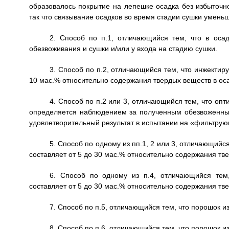
образовалось покрытие на лепешке осадка без избыточн
так что связывание осадков во время стадии сушки умень
2. Способ по п.1, отличающийся тем, что в оса
обезвоживания и сушки и/или у входа на стадию сушки.
3. Способ по п.2, отличающийся тем, что инжектир
10 мас.% относительно содержания твердых веществ в оса
4. Способ по п.2 или 3, отличающийся тем, что оп
определяется наблюдением за полученным обезвоженны
удовлетворительный результат в испытании на «фильтрую
5. Способ по одному из пп.1, 2 или 3, отличающийс
составляет от 5 до 30 мас.% относительно содержания тве
6. Способ по одному из п.4, отличающийся тем
составляет от 5 до 30 мас.% относительно содержания тве
7. Способ по п.5, отличающийся тем, что порошок и
8. Способ по п.6, отличающийся тем, что порошок и