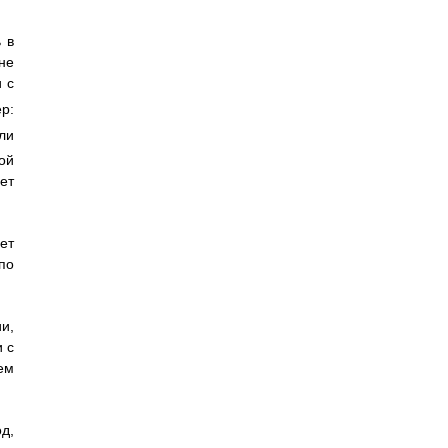
 в
не
 с
р:
ли
ой
ет
ет
по
и,
 с
ем
д,