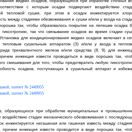
ования жидких осадков, образующихся при обработке сточных во
оответствии с которым осадки подвергают воздействию стад
ей тепловой сушки, при этом в осадок инжектируется хлор
сть между стадиями обезвоживания и сушки и/или у входа на стад
порошка так, чтобы образовалось покрытие на лепешке осадка б
 тиксотропию, так что связывание осадков во время стадии суш
Установка для кондиционирования жидких осадков включает в се
и тепловым сушильным аппаратом (3) и/или у входа в теплов
рида трехвалентного железа и/или средства (8, 9) для инжекц
причем инжекция извести проводиться в виде порошка так, что
ого смешивания для того, чтобы предотвратить любую тиксотропи
собность осадков, поступающих в сушильный аппарат и избежа
ов, образующихся при обработке муниципальных и промышленн
ют воздействию стадии механического обезвоживания с последующ
док инжектируется негашеная или гашеная известь между стадия
, причем инжекция извести проводится в виде порошка так, что