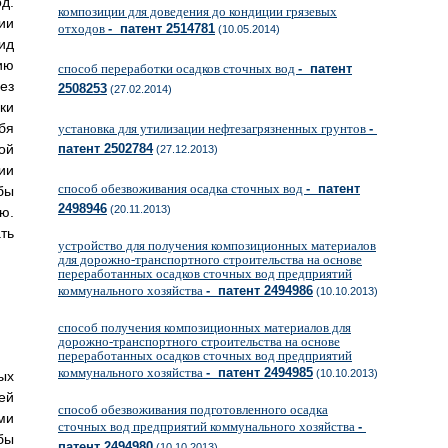
д.
композиции для доведения до кондиции грязевых
ии
отходов
- патент 2514781
(10.05.2014)
ид
ию
способ переработки осадков сточных вод
- патент
ез
2508253
(27.02.2014)
ки
бя
установка для утилизации нефтезагрязненных грунтов
-
ой
патент 2502784
(27.12.2013)
ии
способ обезвоживания осадка сточных вод
- патент
бы
2498946
(20.11.2013)
ю.
ть
устройство для получения композиционных материалов
для дорожно-транспортного строительства на основе
переработанных осадков сточных вод предприятий
коммунального хозяйства
- патент 2494986
(10.10.2013)
способ получения композиционных материалов для
дорожно-транспортного строительства на основе
переработанных осадков сточных вод предприятий
коммунального хозяйства
- патент 2494985
(10.10.2013)
ых
ей
способ обезвоживания подготовленного осадка
ми
сточных вод предприятий коммунального хозяйства
-
бы
патент 2494980
(10.10.2013)