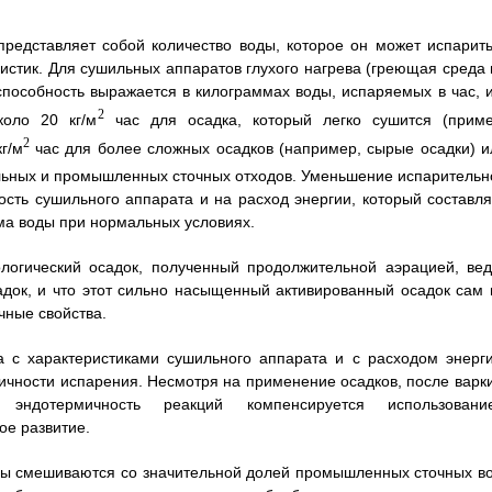
редставляет собой количество воды, которое он может испарить
ристик. Для сушильных аппаратов глухого нагрева (греющая среда 
способность выражается в килограммах воды, испаряемых в час, и
2
коло 20 кг/м
час для осадка, который легко сушится (приме
2
г/м
час для более сложных осадков (например, сырые осадки) и
альных и промышленных сточных отходов. Уменьшение испарительн
сть сушильного аппарата и на расход энергии, который составля
мма воды при нормальных условиях.
логический осадок, полученный продолжительной аэрацией, вед
адок, и что этот сильно насыщенный активированный осадок сам 
ичные свойства.
 с характеристиками сушильного аппарата и с расходом энерги
ичности испарения. Несмотря на применение осадков, после варки
 эндотермичность реакций компенсируется использовани
ое развитие.
ды смешиваются со значительной долей промышленных сточных во