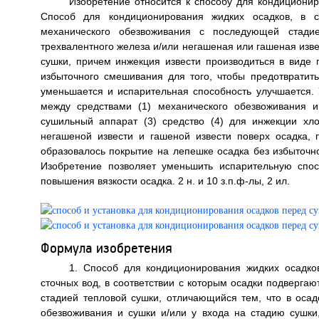
Изобретение относится к способу для кондиционир
Способ для кондиционирования жидких осадков, в с
механического обезвоживания с последующей стади
трехвалентного железа и/или негашеная или гашеная изве
сушки, причем инжекция извести производиться в виде 
избыточного смешивания для того, чтобы предотвратить
уменьшается и испарительная способность улучшается. 
между средствами (1) механического обезвоживания 
сушильный аппарат (3) средство (4) для инжекции хло
негашеной извести и гашеной извести поверх осадка, 
образовалось покрытие на лепешке осадка без избыточн
Изобретение позволяет уменьшить испарительную спо
повышения вязкости осадка. 2 н. и 10 з.п.ф-лы, 2 ил.
Формула изобретения
1. Способ для кондиционирования жидких осадк
сточных вод, в соответствии с которым осадки подверга
стадией тепловой сушки, отличающийся тем, что в оса
обезвоживания и сушки и/или у входа на стадию сушки