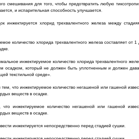
ого смешивания для того, чтобы предотвратить любую тиксотропи
шается, и испарительная способность улучшается.
док инжектируется хлорид трехвалентного железа между стадия
уемое количество хлорида трехвалентного железа составляет от 1 
дке.
тимальное инжектируемое количество хлорида трехвалентного желе
м осадком, который не должен быть уплотненным и должен дава
щей текстильной среде».
я тем, что инжектируемое количество негашеной или гашеной извес
рдых веществ в осадке.
, что инжектируемое количество негашеной или гашеной извес
рдых веществ в осадке.
звести инжектируется непосредственно перед стадией сушки.
звести инжектируется непосредственно перед стадией сушки.