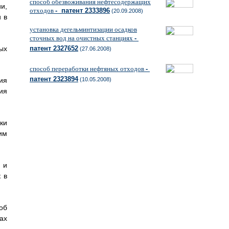
способ обезвоживания нефтесодержащих
и,
отходов
- патент 2333896
(20.09.2008)
 в
установка дегельминтизации осадков
сточных вод на очистных станциях
-
ых
патент 2327652
(27.06.2008)
способ переработки нефтяных отходов
-
патент 2323894
ия
(10.05.2008)
ия
ки
им
 и
 в
об
ах