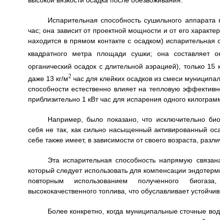
высокой вязкости осадка после обезвоживания.
Испарительная способность сушильного аппарата п
час; она зависит от проектной мощности и от его характе
находится в прямом контакте с осадком) испарительная 
квадратного метра площади сушки; она составляет о
органический осадок с длительной аэрацией), только 15 к
2
даже 13 кг/м
час для клейких осадков из смеси муницип
способности естественно влияет на тепловую эффективно
приблизительно 1 кВт час для испарения одного килогра
Например, было показано, что исключительно био
себя не так, как сильно насыщенный активированный ос
себе также имеет, в зависимости от своего возраста, разл
Эта испарительная способность напрямую связана
который следует использовать для компенсации эндотерм
повторным использованием полученного биогаза,
высококачественного топлива, что обуславливает устойчив
Более конкретно, когда муниципальные сточные во