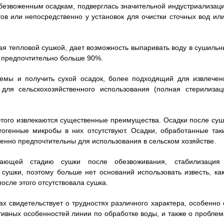
безвоженным осадкам, подверглась значительной индустриализаци
в или непосредственно у установок для очистки сточных вод или
ая тепловой сушкой, дает возможность выпаривать воду в сушильн
, предпочтительно больше 90%.
ъемы и получить сухой осадок, более подходящий для извлечен
 для сельскохозяйственного использования (полная стерилизац
 этого извлекаются существенные преимущества. Осадки после суш
огенные микробы в них отсутствуют. Осадки, обработанные так
бенно предпочтительны для использования в сельском хозяйстве.
ючающей стадию сушки после обезвоживания, стабилизация
 сушки, поэтому больше нет оснований использовать известь, как
осле этого отсутствовала сушка.
свидетельствует о трудностях различного характера, особенно 
тивных особенностей линии по обработке воды, и также о проблем