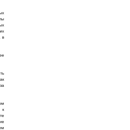
ых
лы
ых
их
 в
ее
ть
ак
за
ом
 к
те
ие
ем