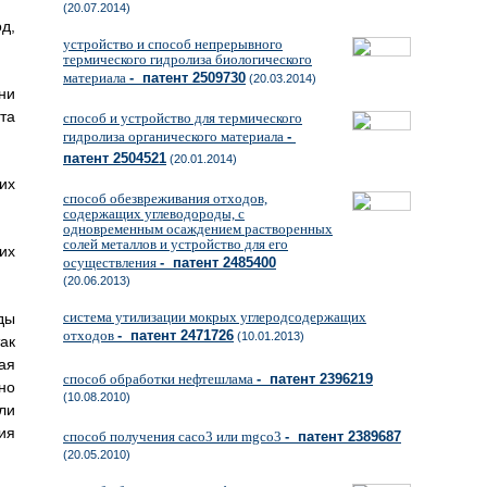
(20.07.2014)
д,
устройство и способ непрерывного
термического гидролиза биологического
материала
- патент 2509730
(20.03.2014)
ни
та
способ и устройство для термического
гидролиза органического материала
-
патент 2504521
(20.01.2014)
их
способ обезвреживания отходов,
содержащих углеводороды, с
одновременным осаждением растворенных
солей металлов и устройство для его
их
осуществления
- патент 2485400
(20.06.2013)
система утилизации мокрых углеродсодержащих
ды
отходов
- патент 2471726
(10.01.2013)
ак
ая
способ обработки нефтешлама
- патент 2396219
но
(10.08.2010)
ли
ия
способ получения caco3 или mgco3
- патент 2389687
(20.05.2010)