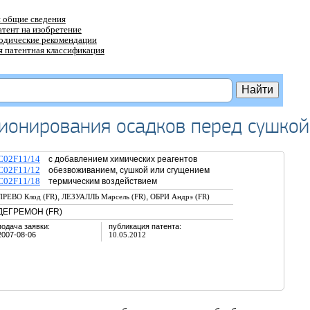
 общие сведения
атент на изобретение
тодические рекомендации
 патентная классификация
ционирования осадков перед сушкой
C02F11/14
с добавлением химических реагентов
C02F11/12
обезвоживанием, сушкой или сгущением
C02F11/18
термическим воздействием
,
,
ПРЕВО Клод (FR)
ЛЕЗУАЛЛЬ Марсель (FR)
ОБРИ Андрэ (FR)
ДЕГРЕМОН (FR)
подача заявки:
публикация патента:
2007-08-06
10.05.2012