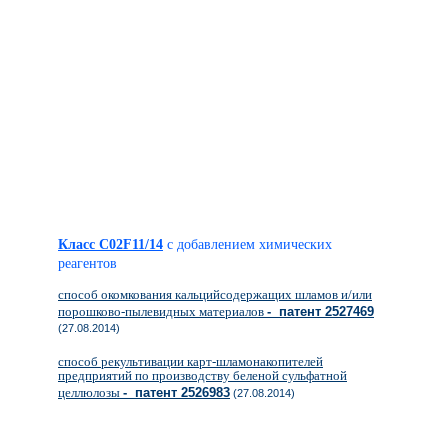
Класс C02F11/14
с добавлением химических
реагентов
способ окомкования кальцийсодержащих шламов и/или
порошково-пылевидных материалов
- патент 2527469
(27.08.2014)
способ рекультивации карт-шламонакопителей
предприятий по производству беленой сульфатной
целлюлозы
- патент 2526983
(27.08.2014)