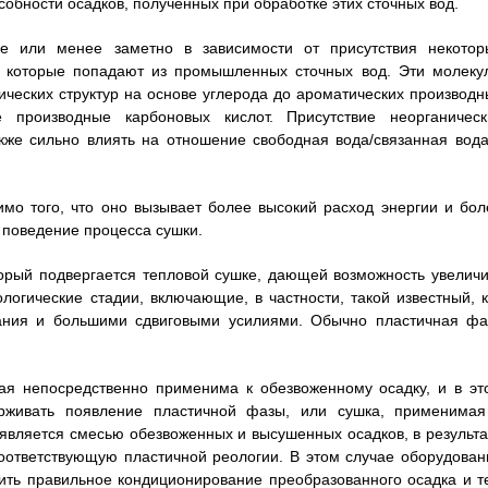
обности осадков, полученных при обработке этих сточных вод.
е или менее заметно в зависимости от присутствия некотор
л, которые попадают из промышленных сточных вод. Эти молеку
ческих структур на основе углерода до ароматических производн
производные карбоновых кислот. Присутствие неорганическ
же сильно влиять на отношение свободная вода/связанная вода
мо того, что оно вызывает более высокий расход энергии и бол
 поведение процесса сушки.
оторый подвергается тепловой сушке, дающей возможность увеличи
логические стадии, включающие, в частности, такой известный, к
вания и большими сдвиговыми усилиями. Обычно пластичная фа
ая непосредственно применима к обезвоженному осадку, и в эт
рживать появление пластичной фазы, или сушка, применимая
является смесью обезвоженных и высушенных осадков, в результа
соответствующую пластичной реологии. В этом случае оборудован
ить правильное кондиционирование преобразованного осадка и т