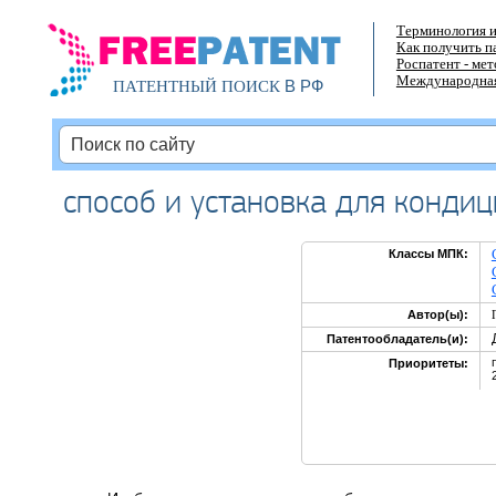
Терминология и
Как получить п
Роспатент - ме
Международная
В РФ
ПАТЕНТНЫЙ ПОИСК
способ и установка для конди
Классы МПК:
Автор(ы):
Патентообладатель(и):
Приоритеты: