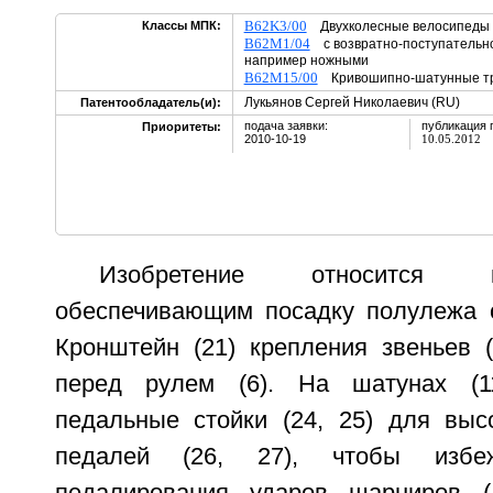
B62K3/00
Классы МПК:
Двухколесные велосипеды
B62M1/04
с возвратно-поступательн
например ножными
B62M15/00
Кривошипно-шатунные тр
Лукьянов Сергей Николаевич (RU)
Патентообладатель(и):
подача заявки:
публикация 
Приоритеты:
2010-10-19
10.05.2012
Изобретение относится 
обеспечивающим посадку полулежа с
Кронштейн (21) крепления звеньев (
перед рулем (6). На шатунах (1
педальные стойки (24, 25) для выс
педалей (26, 27), чтобы избе