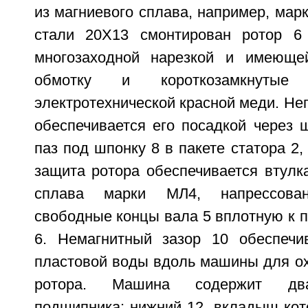
из магниевого сплава, например, марк
стали 20Х13 смонтирован ротор 6 
многозаходной нарезкой и имеющей
обмотку и короткозамкнут
электротехнической красной меди. Не
обеспечивается его посадкой через 
паз под шпонку 8 в пакете статора 2,
защита ротора обеспечивается втулк
сплава марки МЛ4, напрессова
свободные концы вала 5 вплотную к п
6. Немагнитный зазор 10 обеспечи
пластовой воды вдоль машины для ох
ротора. Машина содержит два
подшипника: нижний 12, вкладыш кот