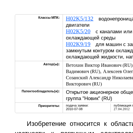
H02K5/132
Классы МПК:
водонепроница
двигатели
H02K5/20
с каналами или 
охлаждающей среды
H02K9/19
для машин с зак
замкнутым контуром охлажд
охлаждающей жидкости, н
Автор(ы):
Ветохин Виктор Иванович (RU)
,
Вадимович (RU)
Алексеев Олег
Созанский Александр Николаев
Викторович (RU)
Открытое акционерное общ
Патентообладатель(и):
группа "Новик" (RU)
подача заявки:
публикация 
Приоритеты:
2010-07-08
27.04.2012
Изобретение относится к област