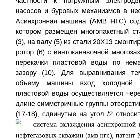
частности к погружным электродв
насосов и буровых механизмов в неф
Асинхронная машина (АМВ НГС) соде
котором размещен многопакетный ста
(3), на валу (5) из стали 20Х13 смонт
ротор (6) с винтоканавочной многоза
перекачки пластовой воды по нема
зазору (10). Для выравнивания те
объему машины вход холодной 
пластовой воды осуществляется чер
длине симметричные группы отверстий 
(17-18), сдвинутые на угол
/2 относи