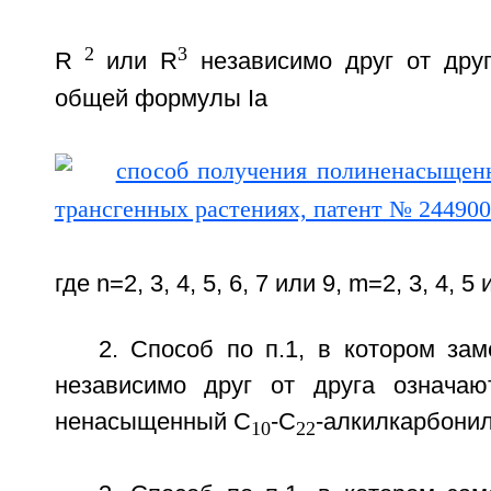
2
3
R
или R
независимо друг от друг
общей формулы Ia
где n=2, 3, 4, 5, 6, 7 или 9, m=2, 3, 4, 5
2. Способ по п.1, в котором за
независимо друг от друга означа
ненасыщенный С
-С
-алкилкарбонил
10
22