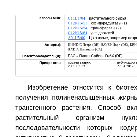
C11B1/04
Классы МПК:
растительного сырья
C12N15/53
оксидоредуктазы (1)
C12N15/54
трансферазы (2)
C12N15/81
для дрожжей
A01H5/00
Цветковые, например покр
,
,
Автор(ы):
ЦИРПУС Петра (DE)
БАУЕР Йорг (DE)
КВИ
ДАТЛА Нагамани (CA)
БАСФ Плант Сайенс ГмбХ (DE)
Патентообладатель(и):
подача заявки:
публикация 
Приоритеты:
2005-02-23
27.04.2012
Изобретение относится к биотех
получения полиненасыщенных жирны
трансгенного растения. Способ вк
растительный организм нукл
последовательности которых код