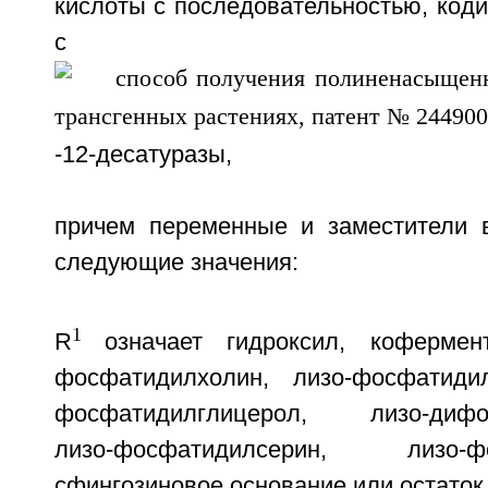
кислоты с последовательностью, код
с активн
-12-десатуразы,
причем переменные и заместители 
следующие значения:
1
R
означает гидроксил, кофермент
фосфатидилхолин, лизо-фосфатидил
фосфатидилглицерол, лизо-дифос
лизо-фосфатидилсерин, лизо-фос
сфингозиновое основание или остаток