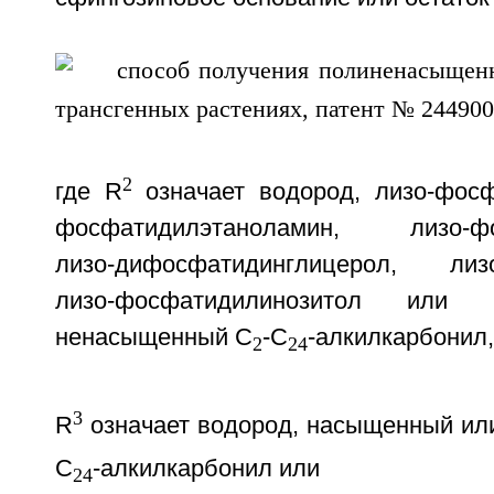
2
где R
означает водород, лизо-фосф
фосфатидилэтаноламин, лизо-фос
лизо-дифосфатидинглицерол, лизо
лизо-фосфатидилинозитол или
ненасыщенный С
-С
-алкилкарбонил,
2
24
3
R
означает водород, насыщенный и
C
-алкилкарбонил или
24