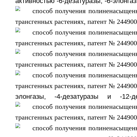
активностью
-6-дезатуразы,
-6-элонга
элонгазы,
-4-дезатуразы и
-12-