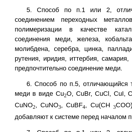
5. Способ по п.1 или 2, отли
соединением переходных металло
полимеризации в качестве катал
соединения меди, железа, кобальта
молибдена, серебра, цинка, паллади
рутения, иридия, иттербия, самария, 
предпочтительно соединение меди.
6. Способ по п.5, отличающийся 
меди в виде Cu
O, CuBr, CuCl, CuI, 
2
CuNO
, CuNO
, CuBF
, Cu(CH
COO)
2
3
4
3
добавляют к системе перед началом 