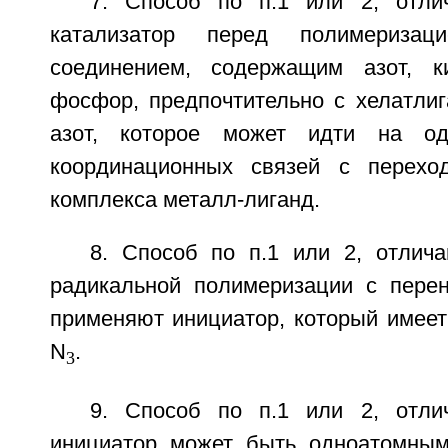
7. Способ по п.1 или 2, отли
катализатор перед полимериза
соединением, содержащим азот, к
фосфор, предпочтительно с хелатли
азот, которое может идти на од
координационных связей с перех
комплекса металл-лиганд.
8. Способ по п.1 или 2, отлич
радикальной полимеризации с пере
применяют инициатор, который имеет C
N
.
3
9. Способ по п.1 или 2, отли
инициатор может быть одноатомным