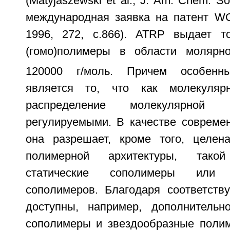
(Matyjaszewski et al., J. Am. Chem. So
международная заявка на патент WO 
1996, 272, с.866). ATRP выдает т
(гомо)полимеры в области моляр
120000 г/моль. Причем особенн
является то, что как молекуляр
распределение молекулярной
регулируемыми. В качестве совреме
она разрешает, кроме того, целен
полимерной архитектуры, тако
статические сополимеры или 
сополимеров. Благодаря соответст
доступны, например, дополнительн
сополимеры и звездообразные полим