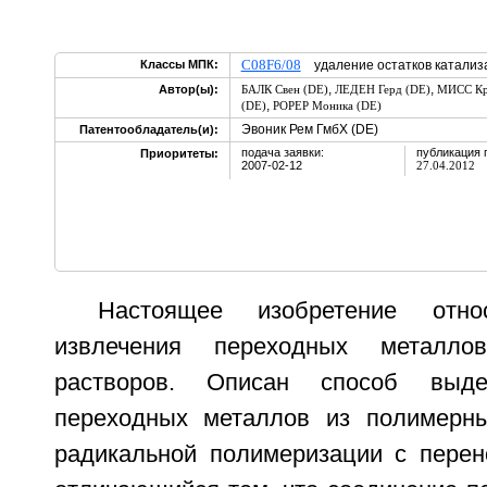
C08F6/08
Классы МПК:
удаление остатков катализ
,
,
Автор(ы):
БАЛК Свен (DE)
ЛЕДЕН Герд (DE)
МИСС Кр
,
(DE)
РОРЕР Моника (DE)
Эвоник Рем ГмбХ (DE)
Патентообладатель(и):
подача заявки:
публикация 
Приоритеты:
2007-02-12
27.04.2012
Настоящее изобретение отн
извлечения переходных металл
растворов. Описан способ выде
переходных металлов из полимерны
радикальной полимеризации с перен