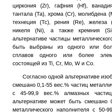
циркония (Zr), гафния (Hf), ванади
тантала (Та), хрома (Cr), молибдена 
технеция (Тс), рения (Re), железа (
никеля (Ni), а также кремния (Si
альтернативе частицы металлическог
быть выбраны из одного или бол
сплавов одного или более элем
состоящей из Ti, Cr, Mo, W и Co.
Согласно одной альтернативе изо
смешано 0,1-55 вес.% частиц металли
с 45-99,9 вес.% алмазных частиц
альтернативе может быть смешано 0
металлического наполнителя с 50-9