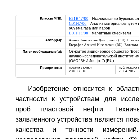
E21B47/00
Классы МПК:
Исследование буровых ск
G01N7/00
Анализ материалов путем и
объема газа или паров
B01F13/08
магнитные смесители
,
Автор(ы):
Ашмян Константин Дмитриевич (RU)
Шмелев
,
Евграфов Алексей Николаевич (RU)
Валитова
Открытое акционерное общество "Все
Патентообладатель(и):
научно-исследовательский институт им
(ОАО "ВНИИнефть") (RU)
подача заявки:
публикация 
Приоритеты:
2010-08-10
20.04.2012
Изобретение относится к облас
частности к устройствам для иссл
проб пластовой нефти. Техниче
заявленного устройства является по
качества и точности измерений