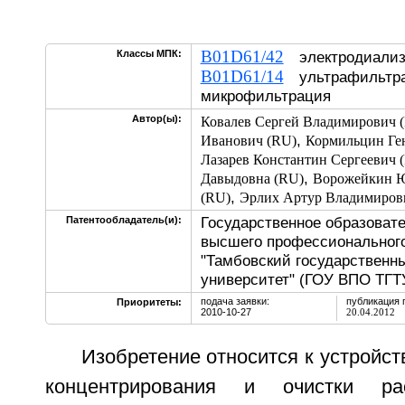
B01D61/42
Классы МПК:
электродиализ;
B01D61/14
ультрафильтра
микрофильтрация
Автор(ы):
Ковалев Сергей Владимирович 
,
Иванович (RU)
Кормильцин Ге
Лазарев Константин Сергеевич 
,
Давыдовна (RU)
Ворожейкин Ю
,
(RU)
Эрлих Артур Владимиров
Государственное образоват
Патентообладатель(и):
высшего профессионального
"Тамбовский государственн
университет" (ГОУ ВПО ТГТ
подача заявки:
публикация 
Приоритеты:
2010-10-27
20.04.2012
Изобретение относится к устройст
концентрирования и очистки ра