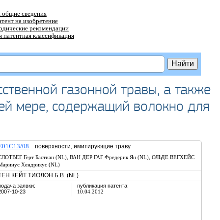
 общие сведения
атент на изобретение
тодические рекомендации
 патентная классификация
ственной газонной травы, а также
шей мере, содержащий волокно для
E01C13/08
поверхности, имитирующие траву
,
,
СЛОТВЕГ Герт Бастиан (NL)
ВАН ДЕР ГАГ Фредерик Ян (NL)
ОЛЬДЕ ВЕГХЕЙС
Маринус Хендрикус (NL)
ТЕН КЕЙТ ТИОЛОН Б.В. (NL)
подача заявки:
публикация патента:
2007-10-23
10.04.2012