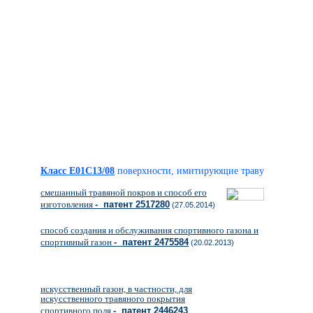
Класс E01C13/08
поверхности, имитирующие траву
смешанный травяной покров и способ его
изготовления
- патент 2517280
(27.05.2014)
способ создания и обслуживания спортивного газона и
спортивный газон
- патент 2475584
(20.02.2013)
искусственный газон, в частности, для
искусственного травяного покрытия
спортивного поля
- патент 2446243