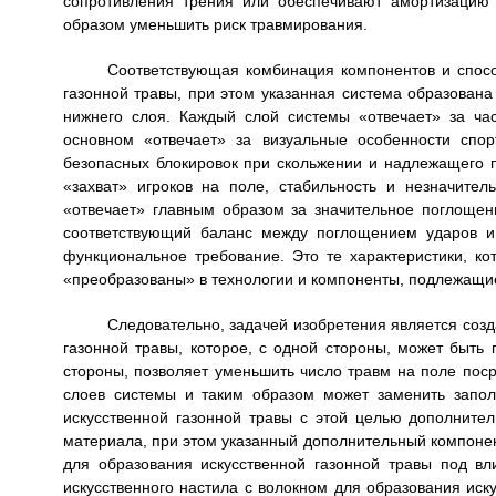
сопротивления трения или обеспечивают амортизацию 
образом уменьшить риск травмирования.
Соответствующая комбинация компонентов и спосо
газонной травы, при этом указанная система образована 
нижнего слоя. Каждый слой системы «отвечает» за ча
основном «отвечает» за визуальные особенности спор
безопасных блокировок при скольжении и надлежащего 
«захват» игроков на поле, стабильность и незначител
«отвечает» главным образом за значительное поглощен
соответствующий баланс между поглощением ударов и
функциональное требование. Это те характеристики, к
«преобразованы» в технологии и компоненты, подлежащи
Следовательно, задачей изобретения является соз
газонной травы, которое, с одной стороны, может быть
стороны, позволяет уменьшить число травм на поле пос
слоев системы и таким образом может заменить запол
искусственной газонной травы с этой целью дополните
материала, при этом указанный дополнительный компоне
для образования искусственной газонной травы под в
искусственного настила с волокном для образования иск