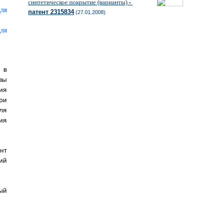
синтетическое покрытие (варианты)
-
патент 2315834
(27.01.2008)
 в
вы
ия
ри
ля
ия
нт
ий
ый