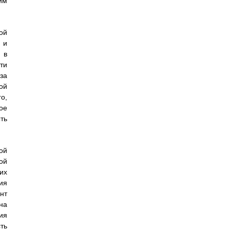
им
ой
 и
 в
ти
за
ой
о,
ое
ть
ой
ой
их
ия
нт
на
ия
ть