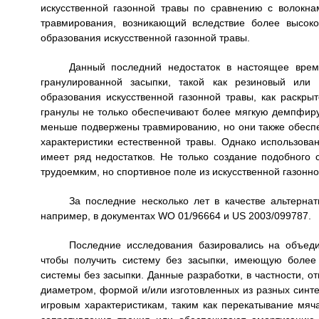
искусственной газонной травы по сравнению с волокна
травмирования, возникающий вследствие более высок
образования искусственной газонной травы.
Данный последний недостаток в настоящее врем
гранулированной засыпки, такой как резиновый или
образования искусственной газонной травы, как раскр
гранулы не только обеспечивают более мягкую демпфиру
меньше подвержены травмированию, но они также обесп
характеристики естественной травы. Однако использова
имеет ряд недостатков. Не только создание подобного 
трудоемким, но спортивное поле из искусственной газонно
За последние несколько лет в качестве альтерна
например, в документах WO 01/96664 и US 2003/099787.
Последние исследования базировались на объед
чтобы получить систему без засыпки, имеющую более
системы без засыпки. Данные разработки, в частности, о
диаметром, формой и/или изготовленных из разных синте
игровым характеристикам, таким как перекатывание мяч