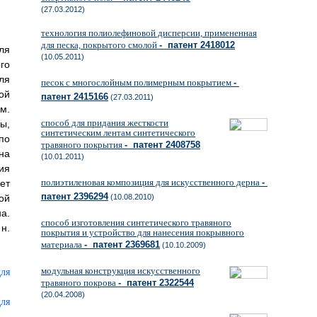
(27.03.2012)
технология полиолефиновой дисперсии, примененная
для песка, покрытого смолой
- патент 2418012
ля
(10.05.2011)
го
ля
песок с многослойным полимерным покрытием
-
ой
патент 2415166
(27.03.2011)
м.
способ для придания жесткости
ы,
синтетическим лентам синтетического
по
травяного покрытия
- патент 2408758
на
(10.01.2011)
ия
полиэтиленовая композиция для искусственного дерна
-
ет
патент 2396294
ой
(10.08.2010)
а.
способ изготовления синтетического травяного
н.
покрытия и устройство для нанесения покрывного
материала
- патент 2369681
(10.10.2009)
модульная конструкция искусственного
травяного покрова
- патент 2322544
(20.04.2008)