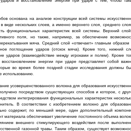
ударов и восстановление энергии при ударе с тем, чтобы так
бов основана на анализе конструкции всей системы искусственн
в виде нескольких слоев, а именно верхнего слоя, среднего слоя
сть функциональных характеристик всей системы. Верхний слой
тивного поля, но также, например, за обеспечение возможнос
перекатывания мяча. Средний слой «отвечает» главным образом 
ьное поглощение ударов (отскок мяча). Кроме того, нижний сл
ие ударов (взаимодействие между игроками и полем). Кроме тог
 восстановлением энергии при ударе представляет собой важн
оторые во время более поздней стадии исследования должны бы
е использованию.
дание усовершенствованного волокна для образования искусственн
 получено посредством существующих способов и которое, с друг
редством интегрирования функциональных характеристик нескольк
нитель. В соответствии с изобретением волокно для образован
льно содержит, по меньшей мере, один дополнительный компоне
нт материала обеспечивает увеличение постоянного объема волок
лиянием внешнего стимулирующего воздействия после выполнен
усственной газонной травы. Таким образом, существует возможнос