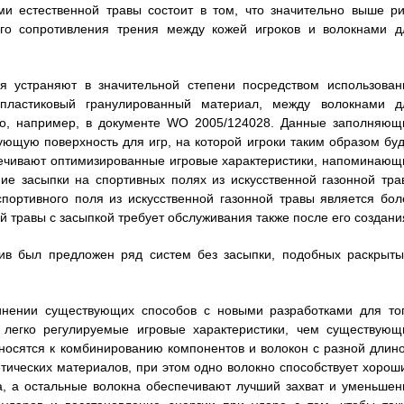
ми естественной травы состоит в том, что значительно выше ри
ого сопротивления трения между кожей игроков и волокнами д
я устраняют в значительной степени посредством использован
 пластиковый гранулированный материал, между волокнами д
ыто, например, в документе WO 2005/124028. Данные заполняющ
ющую поверхность для игр, на которой игроки таким образом буд
ечивают оптимизированные игровые характеристики, напоминающ
ние засыпки на спортивных полях из искусственной газонной тра
спортивного поля из искусственной газонной травы является бол
й травы с засыпкой требует обслуживания также после его создани
тив был предложен ряд систем без засыпки, подобных раскрыты
инении существующих способов с новыми разработками для тог
 легко регулируемые игровые характеристики, чем существующ
тносятся к комбинированию компонентов и волокон с разной длино
тических материалов, при этом одно волокно способствует хорош
а, а остальные волокна обеспечивают лучший захват и уменьшен