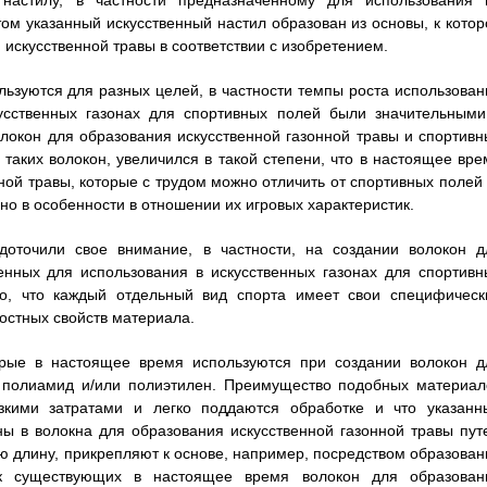
 настилу, в частности предназначенному для использования 
том указанный искусственный настил образован из основы, к котор
искусственной травы в соответствии с изобретением.
ьзуются для разных целей, в частности темпы роста использован
кусственных газонах для спортивных полей были значительными
олокон для образования искусственной газонной травы и спортивн
 таких волокон, увеличился в такой степени, что в настоящее вре
ной травы, которые с трудом можно отличить от спортивных полей 
 но в особенности в отношении их игровых характеристик.
доточили свое внимание, в частности, на создании волокон д
енных для использования в искусственных газонах для спортивн
то, что каждый отдельный вид спорта имеет свои специфическ
остных свойств материала.
орые в настоящее время используются при создании волокон д
, полиамид и/или полиэтилен. Преимущество подобных материал
изкими затратами и легко поддаются обработке и что указанн
ны в волокна для образования искусственной газонной травы пут
 длину, прикрепляют к основе, например, посредством образован
ток существующих в настоящее время волокон для образован