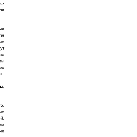
ск
ля
ия
ля
ие
ут
ие
вы
ее
я.
м,
о,
ие
й,
им
ие