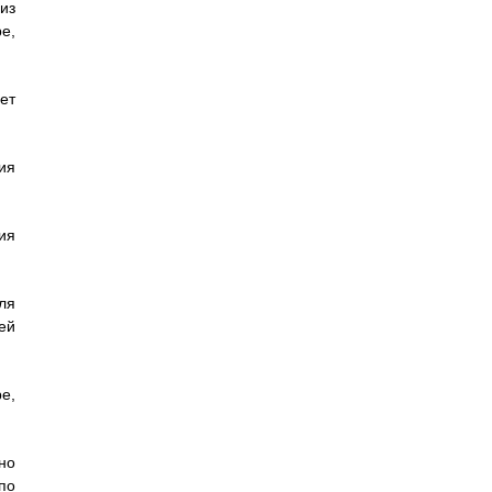
из
е,
ет
ия
ия
ля
ей
е,
но
по