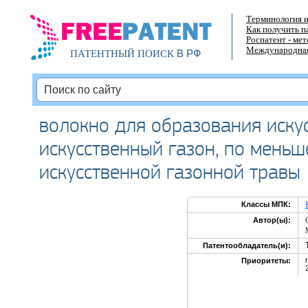
Терминология и
Как получить п
Роспатент - ме
Международная
В РФ
ПАТЕНТНЫЙ ПОИСК
волокно для образования искус
искусственный газон, по мень
искусственной газонной травы
Классы МПК:
Автор(ы):
Патентообладатель(и):
Приоритеты: