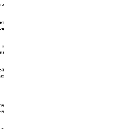
го
нт
од
 к
из
ой
их
ля
ия