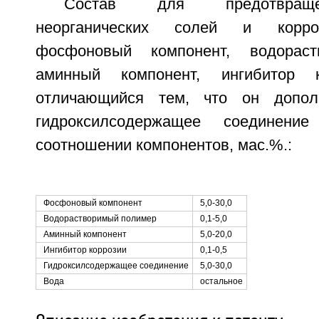
Состав для предотвраще
неорганических солей и корро
фосфоновый компонент, водораст
аминный компонент, ингибитор 
отличающийся тем, что он допол
гидроксилсодержащее соединен
соотношении компонентов, мас.%.:
Фосфоновый компонент
5,0-30,0
Водорастворимый полимер
0,1-5,0
Аминный компонент
5,0-20,0
Ингибитор коррозии
0,1-0,5
Гидроксилсодержащее соединение
5,0-30,0
Вода
остальное