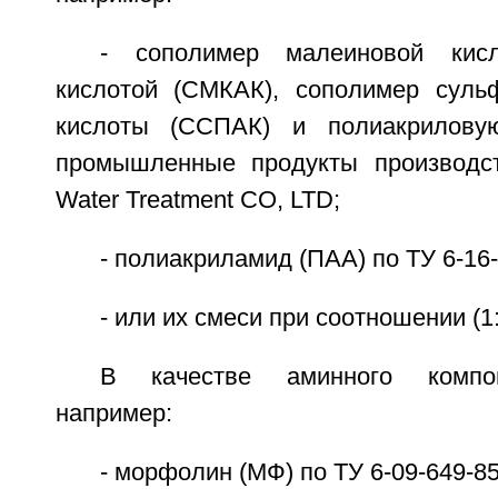
- сополимер малеиновой кис
кислотой (СМКАК), сополимер суль
кислоты (ССПАК) и полиакрилову
промышленные продукты производст
Water Treatment CO, LTD;
- полиакриламид (ПАА) по ТУ 6-16-
- или их смеси при соотношении (1:9
В качестве аминного компон
например:
- морфолин (МФ) по ТУ 6-09-649-85