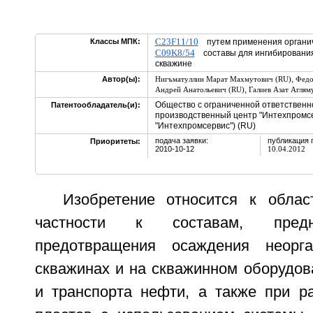
C23F11/10
Классы МПК:
путем применения органи
C09K8/54
составы для ингибирования
скважине
,
Автор(ы):
Нигъматуллин Марат Махмутович (RU)
Федо
,
Андрей Анатольевич (RU)
Галиев Азат Аглям
Общество с ограниченной ответственн
Патентообладатель(и):
производственный центр "Интехпромс
"Интехпромсервис") (RU)
подача заявки:
публикация 
Приоритеты:
2010-10-12
10.04.2012
Изобретение относится к обла
частности к составам, пред
предотвращения осаждения неорг
скважинах и на скважинном оборудов
и транспорта нефти, а также при р