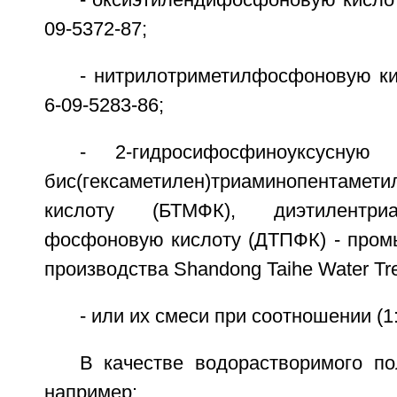
- оксиэтилендифосфоновую кисло
09-5372-87;
- нитрилотриметилфосфоновую ки
6-09-5283-86;
- 2-гидросифосфиноуксусную 
бис(гексаметилен)триаминопентам
кислоту (БТМФК), диэтилентриам
фосфоновую кислоту (ДТПФК) - про
производства Shandong Taihe Water Tr
- или их смеси при соотношении (1:9
В качестве водорастворимого по
например: