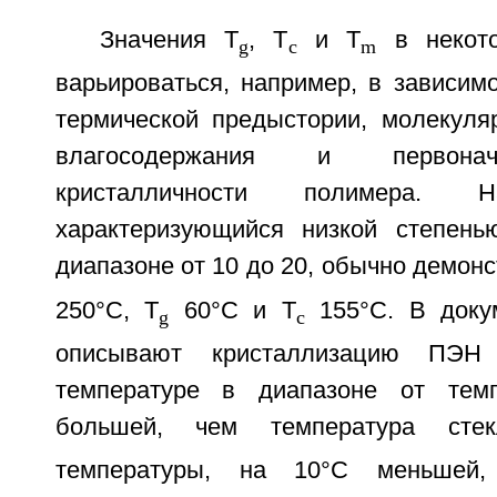
Значения T
, T
и T
в некото
g
c
m
варьироваться, например, в зависим
термической предыстории, молекуля
влагосодержания и первонач
кристалличности полимера. 
характеризующийся низкой степень
диапазоне от 10 до 20, обычно демонс
250°С, T
60°С и T
155°С. В докум
g
c
описывают кристаллизацию ПЭН
температуре в диапазоне от тем
большей, чем температура стек
температуры, на 10°С меньшей,