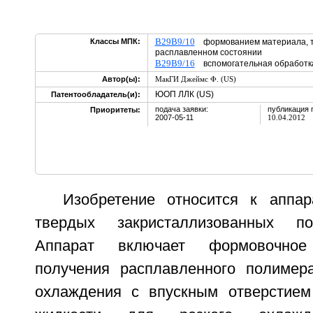
B29B9/10
Классы МПК:
формованием материала, те
расплавленном состоянии
B29B9/16
вспомогательная обработка
Автор(ы):
МакГИ Джеймс Ф. (US)
ЮОП ЛЛК (US)
Патентообладатель(и):
подача заявки:
публикация 
Приоритеты:
2007-05-11
10.04.2012
Изобретение относится к аппа
твердых закристаллизованных по
Аппарат включает формовочное
получения расплавленного полимер
охлаждения с впускным отверстие