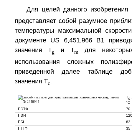
Для целей данного изобретения 
представляет собой разумное прибли
температуры максимальной скорости
документе US 6,451,966 В1 привод
значения T
и T
для некоторы
g
m
использования сложных полиэфи
приведенной далее таблице доб
значения T
.
c
T
,
g
°C
ПЭТФ
70
ПЭН
12
ПБН
82
ПТТФ
35