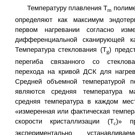
Температуру плавления T
полиме
m
определяют как максимум эндоте
первом нагревании согласно изм
дифференциальной сканирующей ка
Температура стеклования (T
) предс
g
перегиба связанного со стеклова
перехода на кривой ДСК для нагрев
Средней объемной температурой п
являются средняя температура м
средняя температура в каждом мес
«измеренная или фактическая темпер
скорости кристаллизации (T
)» п
c
экспериментально устанавливае