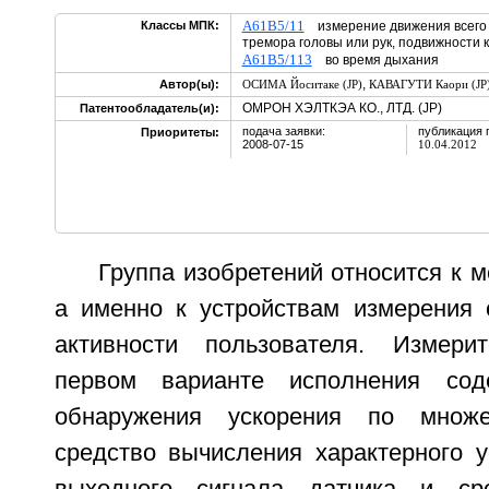
A61B5/11
Классы МПК:
измерение движения всего т
тремора головы или рук, подвижности 
A61B5/113
во время дыхания
,
Автор(ы):
ОСИМА Йоситаке (JP)
КАВАГУТИ Каори (JP
ОМРОН ХЭЛТКЭА КО., ЛТД. (JP)
Патентообладатель(и):
подача заявки:
публикация 
Приоритеты:
2008-07-15
10.04.2012
Группа изобретений относится к м
а именно к устройствам измерения 
активности пользователя. Измери
первом варианте исполнения сод
обнаружения ускорения по множе
средство вычисления характерного у