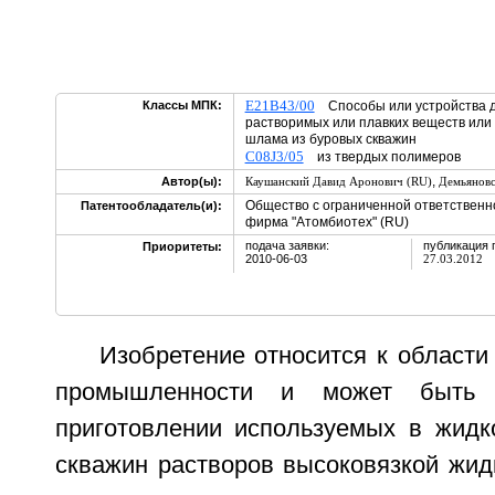
E21B43/00
Классы МПК:
Способы или устройства дл
растворимых или плавких веществ или
шлама из буровых скважин
C08J3/05
из твердых полимеров
,
Автор(ы):
Каушанский Давид Аронович (RU)
Демьяновс
Общество с ограниченной ответственн
Патентообладатель(и):
фирма "Атомбиотех" (RU)
подача заявки:
публикация 
Приоритеты:
2010-06-03
27.03.2012
Изобретение относится к области
промышленности и может быть 
приготовлении используемых в жидк
скважин растворов высоковязкой жид