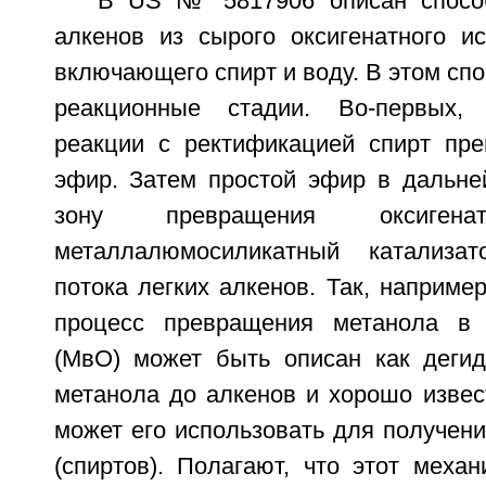
В US № 5817906 описан способ
алкенов из сырого оксигенатного ис
включающего спирт и воду. В этом сп
реакционные стадии. Во-первых,
реакции с ректификацией спирт пр
эфир. Затем простой эфир в дальн
зону превращения оксигена
металлалюмосиликатный катализа
потока легких алкенов. Так, наприме
процесс превращения метанола в
(МвО) может быть описан как дегид
метанола до алкенов и хорошо извес
может его использовать для получени
(спиртов). Полагают, что этот меха