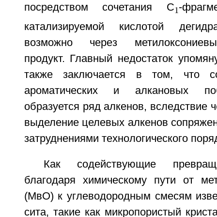
посредством сочетания С
-фрагм
1
катализируемой кислотой дегидр
возможно через метилоксониев
продукт. Главный недостаток упомян
также заключается в том, что с
ароматических и алкановых по
образуется ряд алкенов, вследствие ч
выделение целевых алкенов сопряжен
затруднениями технологического поряд
Как содействующие превращ
благодаря химическому пути от ме
(МвО) к углеводородным смесям изв
сита, такие как микропористый крист