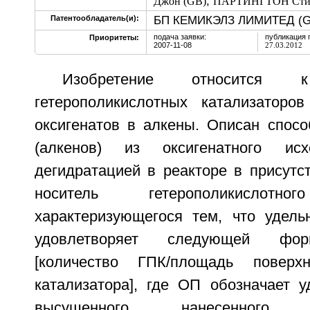
,
Джон (GB)
ПАРТИНГТОН Стив
БП КЕМИКЭЛЗ ЛИМИТЕД (G
Патентообладатель(и):
подача заявки:
публикация 
Приоритеты:
2007-11-08
27.03.2012
Изобретение относится к
гетерополикислотных катализаторо
оксигенатов в алкены. Описан спосо
(алкенов) из оксигенатного исх
дегидратацией в реакторе в присутс
носитель гетерополикислотног
характеризующегося тем, что удел
удовлетворяет следующей форм
[количество ГПК/площадь поверх
катализатора], где ОП обозначает 
высушенного нанесенног