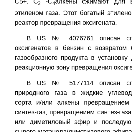
С5+. С
-С
алкены сжимают для в
2
4
этиленом газа. Этот богатый этилен
реактор превращения оксигената.
В US № 4076761 описан спо
оксигенатов в бензин с возвратом 
газообразного продукта в установку 
реакционную зону превращения оксиге
В US № 5177114 описан спо
природного газа в жидкие углевод
сорта и/или алкены превращением 
синтез-газ, превращением синтез-газа
или диметиловый эфир и последу
сырого метанола/диметилового эфира