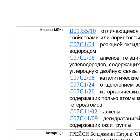
B01J35/10
Классы МПК:
отличающиеся и
свойствами или пористост
C07C1/04
реакцией оксида
водородом
C07C2/06
алкенов, те аци
углеводородов, содержащих 
углеродную двойную связь
C07C2/08
каталитические 
C07C1/24
отщеплением 
C07C1/20
из органических
содержащих только атомы к
гетероатомов
C07C11/02
алкены
C07C41/09
дегидратацией 
содержащих окси группы
Автор(ы):
ГРЕЙСИ Бенджамин Патрик (G