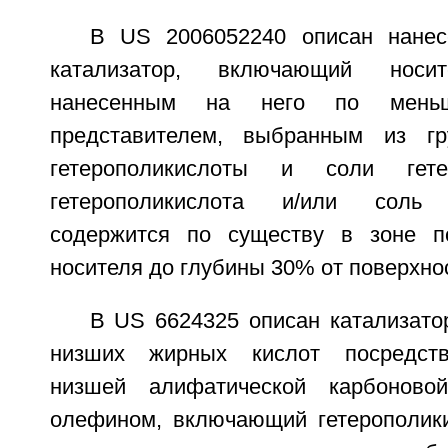
В US 2006052240 описан нанес
катализатор, включающий носи
нанесенным на него по мень
представителем, выбранным из г
гетерополикислоты и соли гетер
гетерополикислота и/или соль г
содержится по существу в зоне по
носителя до глубины 30% от поверхно
В US 6624325 описан катализато
низших жирных кислот посредств
низшей алифатической карбоново
олефином, включающий гетерополики