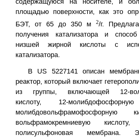
содержащуюся на носителе, и об
площадью поверхности, как это оп
2
БЭТ, от 65 до 350 м
/г. Предлаг
получения катализатора и спосо
низшей жирной кислоты с испо
катализатора.
В US 5227141 описан мембранн
реактор, который включает гетеропол
из группы, включающей 12-вол
кислоту, 12-молибдофосфорн
молибдовольфрамофосфорную
вольфрамокремниевую кислоту,
полисульфоновая мембрана. 