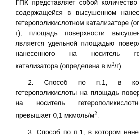
ГПК представляет собой количество 
содержащейся в высушенном нанес
гетерополикислотном катализаторе (о
г); площадь поверхности высушен
является удельной площадью повер
нанесенного на носитель гете
2
катализатора (определена в м
/г).
2. Способ по п.1, в кот
гетерополикислоты на площадь повер
на носитель гетерополикислотн
2
превышает 0,1 мкмоль/м
.
3. Способ по п.1, в котором нан