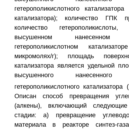
гетерополикислотного катализатора
катализатора); количество ГПК п
количество гетерополикислоты
высушенном нанесенном
гетерополикислотном катализато
микромолях/г); площадь поверхн
катализатора является удельной пл
высушенного нанесенног
гетерополикислотного катализатора 
Описан способ превращения угле
(алкены), включающий следующие
стадии: а) превращение углеводо
материала в реакторе синтез-га