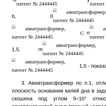
b, 0
c; n
1,5, m
1,5 - показ
3. Авиатрансформер по п.1, отл
плоскость основания килей дна в за
скошена под углом 5÷10° относи