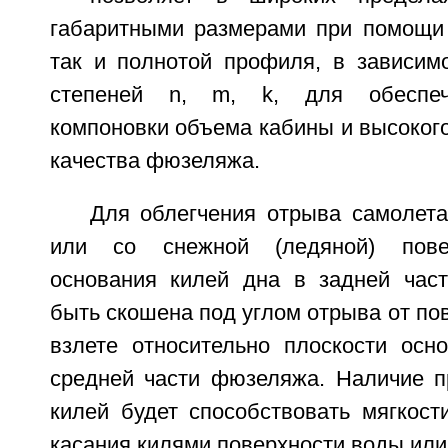
габаритными размерами при помощи п
так и полнотой профиля, в зависимо
степеней n, m, k, для обеспеч
компоновки объема кабины и высоког
качества фюзеляжа.
Для облегчения отрыва самолета
или со снежной (ледяной) повер
основания килей дна в задней час
быть скошена под углом отрыва от пов
взлете относительно плоскости осн
средней части фюзеляжа. Наличие п
килей будет способствовать мягкост
касания килями поверхности воды или 