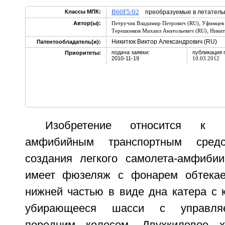
B60F5/02
Классы МПК:
преобразуемые в летател
,
Автор(ы):
Петручик Владимир Петрович (RU)
Уфимцев 
,
Терешонков Михаил Анатольевич (RU)
Никит
Никитюк Виктор Александрович (RU)
Патентообладатель(и):
подача заявки:
публикация 
Приоритеты:
2010-11-19
10.03.2012
Изобретение относится к н
амфибийным транспортным сред
создания легкого самолета-амфиби
имеет фюзеляж с фонарем обтекае
нижней частью в виде дна катера с 
убирающееся шасси с управля