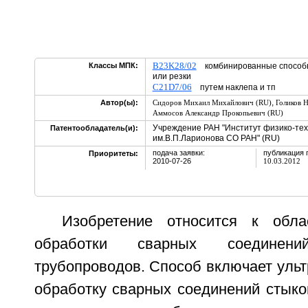
B23K28/02
Классы МПК:
комбинированные способы 
или резки
C21D7/06
путем наклепа и тп
,
Автор(ы):
Сидоров Михаил Михайлович (RU)
Голиков 
Аммосов Александр Прокопьевич (RU)
Учреждение РАН "Институт физико-тех
Патентообладатель(и):
им.В.П.Ларионова СО РАН" (RU)
подача заявки:
публикация 
Приоритеты:
2010-07-26
10.03.2012
Изобретение относится к обла
обработки сварных соединен
трубопроводов. Способ включает уль
обработку сварных соединений стыко